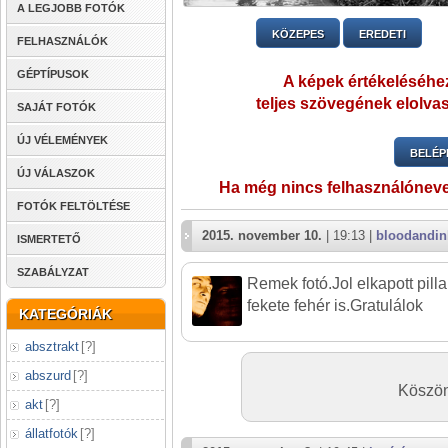
A LEGJOBB FOTÓK
KÖZEPES
EREDETI
FELHASZNÁLÓK
GÉPTÍPUSOK
A képek értékeléséhez
teljes szövegének elolvas
SAJÁT FOTÓK
ÚJ VÉLEMÉNYEK
BELÉP
ÚJ VÁLASZOK
Ha még nincs felhasználónev
FOTÓK FELTÖLTÉSE
2015. november 10.
| 19:13 |
bloodandin
ISMERTETŐ
SZABÁLYZAT
Remek fotó.Jol elkapott pilla
fekete fehér is.Gratulálok
KATEGÓRIÁK
absztrakt
[
?
]
abszurd
[
?
]
Köszön
akt
[
?
]
állatfotók
[
?
]