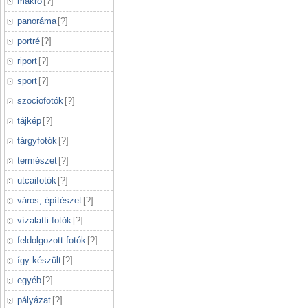
makró
[
?
]
panoráma
[
?
]
portré
[
?
]
riport
[
?
]
sport
[
?
]
szociofotók
[
?
]
tájkép
[
?
]
tárgyfotók
[
?
]
természet
[
?
]
utcaifotók
[
?
]
város, építészet
[
?
]
vízalatti fotók
[
?
]
feldolgozott fotók
[
?
]
így készült
[
?
]
egyéb
[
?
]
pályázat
[
?
]