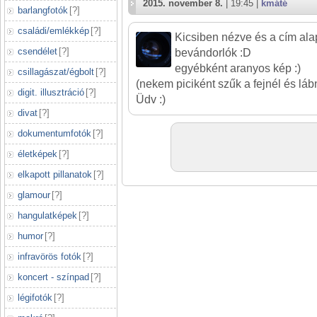
2015. november 8.
| 19:45 |
kmáté
barlangfotók
[
?
]
családi/emlékkép
[
?
]
Kicsiben nézve és a cím alap
csendélet
[
?
]
bevándorlók :D
egyébként aranyos kép :)
csillagászat/égbolt
[
?
]
(nekem piciként szűk a fejnél és lábn
digit. illusztráció
[
?
]
Üdv :)
divat
[
?
]
dokumentumfotók
[
?
]
életképek
[
?
]
elkapott pillanatok
[
?
]
glamour
[
?
]
hangulatképek
[
?
]
humor
[
?
]
infravörös fotók
[
?
]
koncert - színpad
[
?
]
légifotók
[
?
]