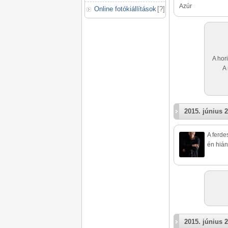
Azúr
Online fotókiállítások
[
?
]
A hor
A 
2015. június 2
A ferde
én hián
2015. június 2