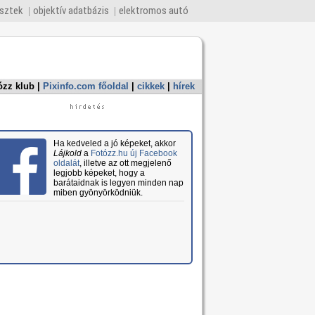
esztek
objektív adatbázis
elektromos autó
ózz klub
|
Pixinfo.com főoldal
|
cikkek
|
hírek
Ha kedveled a jó képeket, akkor
Lájkold
a
Fotózz.hu új Facebook
oldalát
, illetve az ott megjelenő
legjobb képeket, hogy a
barátaidnak is legyen minden nap
miben gyönyörködniük.