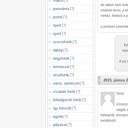
makró
[
?
]
de akkor sem tudo
panoráma
[
?
]
imádok lenni, a t
nehéz. Neked a pi
portré
[
?
]
riport
[
?
]
a pontom szerint
sport
[
?
]
szociofotók
[
?
]
Kö
tájkép
[
?
]
nor
tárgyfotók
[
?
]
A víz
természet
[
?
]
utcaifotók
[
?
]
2015. június 2
város, építészet
[
?
]
vízalatti fotók
[
?
]
Szia!
feldolgozott fotók
[
?
]
A horizo
így készült
[
?
]
vágjál 
bebukott, nincsen
egyéb
[
?
]
rendkívüli.
pályázat
[
?
]