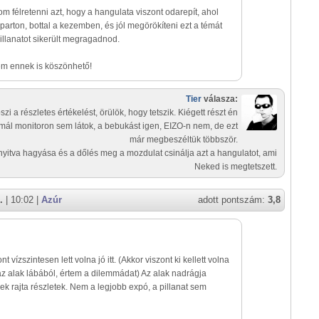
m félretenni azt, hogy a hangulata viszont odarepít, ahol
óparton, bottal a kezemben, és jól megörökíteni ezt a témát
llanatot sikerült megragadnod.
em ennek is köszönhető!
Tier
válasza:
szi a részletes értékelést, örülök, hogy tetszik. Kiégett részt én
mál monitoron sem látok, a bebukást igen, EIZO-n nem, de ezt
már megbeszéltük többször.
 nyitva hagyása és a dőlés meg a mozdulat csinálja azt a hangulatot, ami
Neked is megtetszett.
.
| 10:02 |
Azúr
adott pontszám:
3,8
nt vízszintesen lett volna jó itt. (Akkor viszont ki kellett volna
az alak lábából, értem a dilemmádat) Az alak nadrágja
ek rajta részletek. Nem a legjobb expó, a pillanat sem