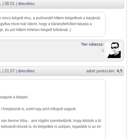
.
| 08:01 |
dmcdmc
 nincs kiégett rész, a pulóverjét hittem kiégettnek a karjánál,
gyítva most már látom, hogy a bárányfelhőket takarja a
e, és azt hittem hirtelen kiégett foltoknak :)
Tier
válasza:
: )
.
| 21:57 |
dmcdmc
adott pontszám:
4,5
vagyok a képpel.
 horgászok is, ezért egy picit elfogult vagyok.
t van benne hiba... ami rögtön szembetűnik, hogy kifolyik a tó
 bebukott részek is, és kiégettek is szépen, legalább is az én