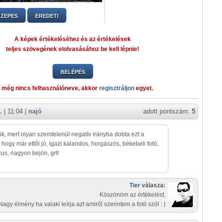
ZEPES
EREDETI
A képek értékeléséhez és az értékelések
teljes szövegének elolvasásához be kell lépnie!
BELÉPÉS
 még nincs felhasználóneve, akkor
regisztráljon
egyet.
.
| 11:04 |
najó
adott pontszám:
5
zik, mert olyan szemtelenül negatív irányba dobta ezt a
, hogy már ettől jó, igazi kalandos, horgászós, békebeli fotó,
kus, nagyon bejön, grt!
Tier
válasza:
Köszönöm az értékelést.
Nagy élmény ha valaki leírja azt amiről szerintem a fotó szól : )