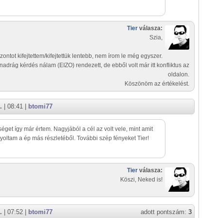
Tier
válasza:
Szia,
izontot kifejtettem/kifejtettük lentebb, nem írom le még egyszer.
nadrág kérdés nálam (EIZO) rendezett, de ebből volt már itt konfliktus az
oldalon.
Köszönöm az értékelést.
.
| 08:41 |
btomi77
séget így már értem. Nagyjából a cél az volt vele, mint amit
yoltam a ép más részletéből. További szép fényeket Tier!
Tier
válasza:
Köszi, Neked is!
.
| 07:52 |
btomi77
adott pontszám:
3