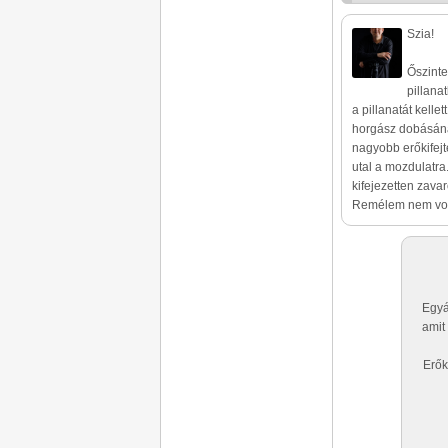
Szia!
Őszinte
pillana
a pillanatát kelle
horgász dobásának
nagyobb erőkifejt
utal a mozdulatra
kifejezetten zava
Remélem nem vol
Egyá
amit
Erők