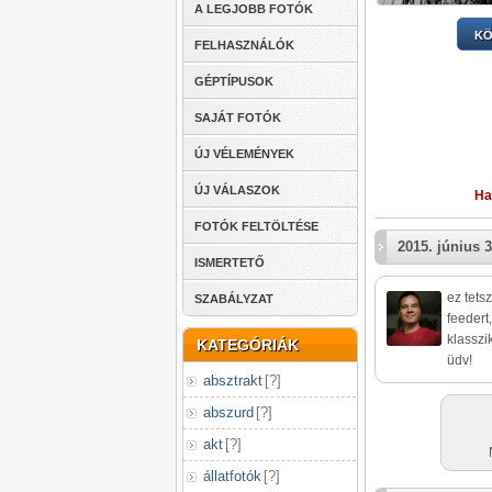
A LEGJOBB FOTÓK
KÖ
FELHASZNÁLÓK
GÉPTÍPUSOK
SAJÁT FOTÓK
ÚJ VÉLEMÉNYEK
ÚJ VÁLASZOK
Ha
FOTÓK FELTÖLTÉSE
2015. június 3
ISMERTETŐ
ez tets
SZABÁLYZAT
feedert
klasszi
KATEGÓRIÁK
üdv!
absztrakt
[
?
]
abszurd
[
?
]
akt
[
?
]
állatfotók
[
?
]