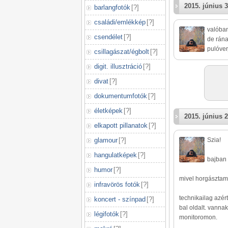
2015. június 3
barlangfotók
[
?
]
családi/emlékkép
[
?
]
valóban
csendélet
[
?
]
de rána
pulóverj
csillagászat/égbolt
[
?
]
digit. illusztráció
[
?
]
divat
[
?
]
dokumentumfotók
[
?
]
életképek
[
?
]
2015. június 2
elkapott pillanatok
[
?
]
glamour
[
?
]
Szia!
hangulatképek
[
?
]
bajban 
humor
[
?
]
mivel horgásztam /
infravörös fotók
[
?
]
technikailag azér
koncert - színpad
[
?
]
bal oldalt. vannak
légifotók
[
?
]
monitoromon.