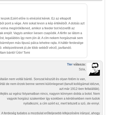
 leszek.Ezért előre is elnézést kérek. Ez az elkapott
tból pont a vége. Ami sokat levon a kép értékéből. A dobás azt
tt volna megörökítened, amikor a feeder bot közvetíti az
 erejét. Vagyis amikor ívesen csapódik. A férfin se látom a
ést, legalábbis így nem jön át. A cím nekem horgásznak sem
.bármilyen más típusú pálca lehetne rajta. A háttér ferdesége
ró. elképzelésnek jó,de több sebből vérző, javítandó.
tam bántó! Üdv! Tomi
Tier
válasza:
Szia,
ltalán nem voltál bántó. Sorozat készült és olyan fotóm is van,
 írtál de nem érzek benne semmi különlegeset (tanult kollégámat idézve,
azt már 1912-ben feltalálták).
ifejtés az egész folyamatban nincs, nagyon könnyen dobta a botot. Nem
vagyok horgász szakember így ezekben a kérdésekben nem tudok
nyilatkozni, a cím azért ez, mert tetszett a szó, de ennyi.
A ferdeség tudatos a mozdulat erőteljesebb kifejezésére irányul, ahogy