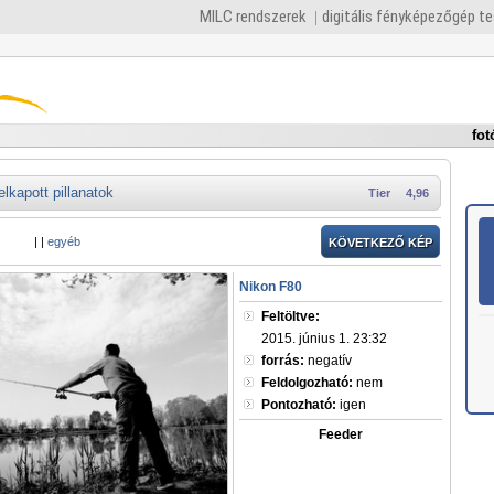
MILC rendszerek
digitális fényképezőgép t
fot
elkapott pillanatok
Tier
4,96
|
|
egyéb
KÖVETKEZŐ KÉP
Nikon F80
Feltöltve:
2015. június 1. 23:32
forrás:
negatív
Feldolgozható:
nem
Pontozható:
igen
Feeder