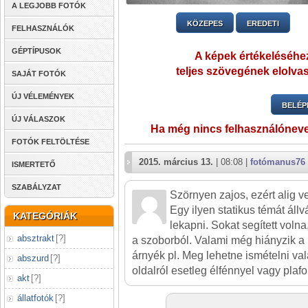
A LEGJOBB FOTÓK
KÖZEPES
EREDETI
FELHASZNÁLÓK
GÉPTÍPUSOK
A képek értékeléséhez
teljes szövegének elolvas
SAJÁT FOTÓK
ÚJ VÉLEMÉNYEK
BELÉP
ÚJ VÁLASZOK
Ha még nincs felhasználónev
FOTÓK FELTÖLTÉSE
2015. március 13.
| 08:08 |
fotómanus76
ISMERTETŐ
SZABÁLYZAT
Szörnyen zajos, ezért alig ve
Egy ilyen statikus témát állv
KATEGÓRIÁK
lekapni. Sokat segített volna
absztrakt
[
?
]
a szoborból. Valami még hiányzik a
árnyék pl. Meg lehetne ismételni va
abszurd
[
?
]
oldalról esetleg élfénnyel vagy plafo
akt
[
?
]
állatfotók
[
?
]