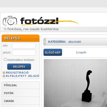
BELÉPÉS
absztrakt
KATEGÓRIA:
név
jelszó
|
|
egyéb
ELŐZŐ KÉP
Automatikus belépés
REGISZTRÁCIÓ
ELFELEJTETT JELSZÓ
FŐOLDAL
FOTÓK
CIKKEK