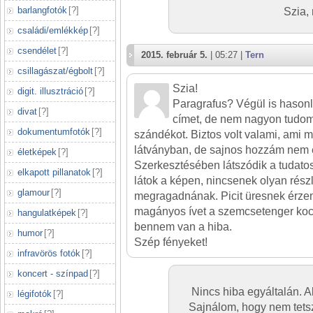
barlangfotók
[
?
]
Szia,
családi/emlékkép
[
?
]
csendélet
[
?
]
2015. február 5.
| 05:27 |
Tern
csillagászat/égbolt
[
?
]
Szia!
digit. illusztráció
[
?
]
Paragrafus? Végül is hasonlí
divat
[
?
]
címet, de nem nagyon tudom
dokumentumfotók
[
?
]
szándékot. Biztos volt valami, ami 
látványban, de sajnos hozzám nem é
életképek
[
?
]
Szerkesztésében látszódik a tudato
elkapott pillanatok
[
?
]
látok a képen, nincsenek olyan rész
glamour
[
?
]
megragadnának. Picit üresnek érzem
magányos ívet a szemcsetenger kock
hangulatképek
[
?
]
bennem van a hiba.
humor
[
?
]
Szép fényeket!
infravörös fotók
[
?
]
koncert - színpad
[
?
]
Nincs hiba egyáltalán. A
légifotók
[
?
]
Sajnálom, hogy nem tetsz