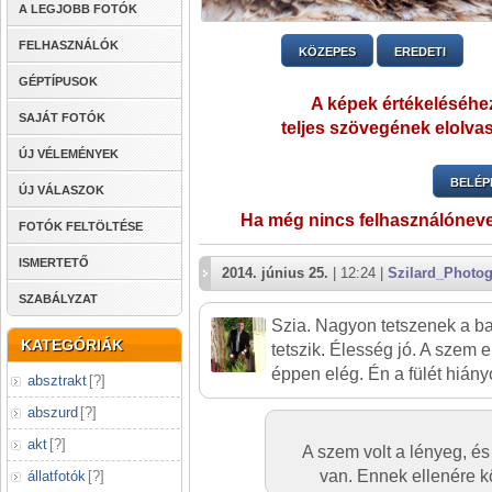
A LEGJOBB FOTÓK
FELHASZNÁLÓK
KÖZEPES
EREDETI
GÉPTÍPUSOK
A képek értékeléséhez
SAJÁT FOTÓK
teljes szövegének elolvas
ÚJ VÉLEMÉNYEK
BELÉP
ÚJ VÁLASZOK
Ha még nincs felhasználónev
FOTÓK FELTÖLTÉSE
ISMERTETŐ
2014. június 25.
| 12:24 |
Szilard_Photo
SZABÁLYZAT
Szia. Nagyon tetszenek a ba
KATEGÓRIÁK
tetszik. Élesség jó. A szem el
éppen elég. Én a fülét hián
absztrakt
[
?
]
abszurd
[
?
]
akt
[
?
]
A szem volt a lényeg, é
van. Ennek ellenére k
állatfotók
[
?
]