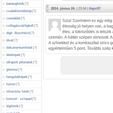
barlangfotók
[
?
]
2014. június 24.
| 23:04 |
Hajni97
családi/emlékkép
[
?
]
csendélet
[
?
]
Szia! Szerintem ez egy elég j
csillagászat/égbolt
[
?
]
élesség jó helyen van, a ba
éles, a tükröződés is tetszik
digit. illusztráció
[
?
]
szemén. A háttér szépen elmosott. A v
divat
[
?
]
A színekkel és a kontraszttal sincs 
dokumentumfotók
[
?
]
egyértelműen 5 pont. További szép k
életképek
[
?
]
elkapott pillanatok
[
?
]
glamour
[
?
]
hangulatképek
[
?
]
humor
[
?
]
infravörös fotók
[
?
]
koncert - színpad
[
?
]
légifotók
[
?
]