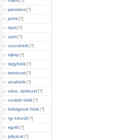
makró
[
?
]
panoráma
[
?
]
portré
[
?
]
riport
[
?
]
sport
[
?
]
szociofotók
[
?
]
tájkép
[
?
]
tárgyfotók
[
?
]
természet
[
?
]
utcaifotók
[
?
]
város, építészet
[
?
]
vízalatti fotók
[
?
]
feldolgozott fotók
[
?
]
így készült
[
?
]
egyéb
[
?
]
pályázat
[
?
]