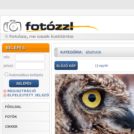
BELÉPÉS
állatfotók
KATEGÓRIA:
név
jelszó
|
|
egyéb
ELŐZŐ KÉP
Automatikus belépés
REGISZTRÁCIÓ
ELFELEJTETT JELSZÓ
FŐOLDAL
FOTÓK
CIKKEK