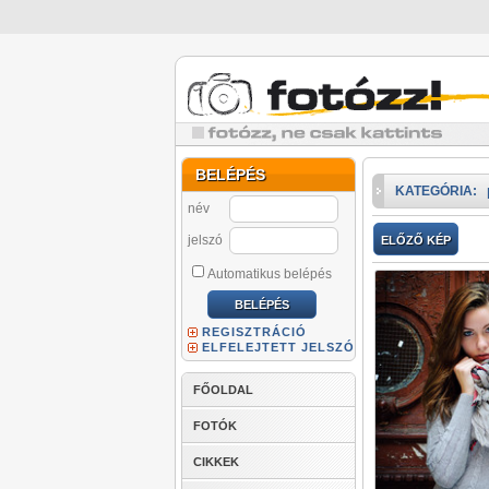
BELÉPÉS
KATEGÓRIA:
név
jelszó
ELŐZŐ KÉP
Automatikus belépés
REGISZTRÁCIÓ
ELFELEJTETT JELSZÓ
FŐOLDAL
FOTÓK
CIKKEK