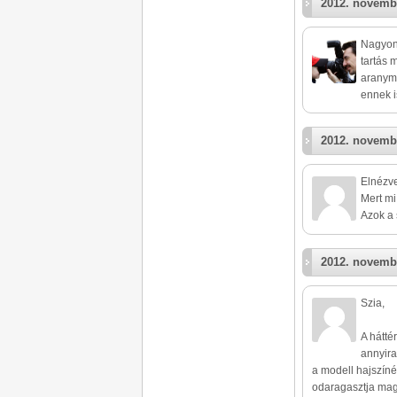
2012. novemb
Nagyon 
tartás 
aranyme
ennek i
2012. novemb
Elnézve
Mert mi
Azok a s
2012. novemb
Szia,
A hátté
annyira
a modell hajszíné
odaragasztja maga