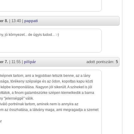
er 8.
| 13:40 |
pappati
y, jó környezet... de úgyis tudod... :-)
er 7.
| 11:55 |
pilipár
adott pontszám:
5
épnek tartom, ami a legjobban tetszik benne, az a lány
ága, törékeny szépsége és az ódon, kopottas kapu közti
t képbe komponálása. Nagyon jól sikerült. A színeket is jól
ottátok, a finom galambszürke szépen kiemelkedik a barna
ány "jelenséggé" válik.
 kiváló portrénak tartom, aminek nem is annyira az
m az összhatása, a látvány maga, ami megragadja a szemet
ár