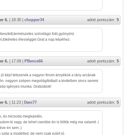
er 6.
| 18:30 |
chopper34
adott pontszám:
5
rkesztett,természetes színvilágú fotó,gyönyörü
l,tökéletes élességgel.Grat a nap képéhez.
er 6.
| 17:09 |
PBence66
adott pontszám:
5
jó kép! tetszenek a nagyon finom árnyékok a lány arcának
lén. nagyon szépen megvilágítottad! a kivitelben sincs semmi
zép igényes munka. Gratulálok!
er 6.
| 11:23 |
Dani77
adott pontszám:
5
k, és micsoda meglepetés.
tudom ki vagy, de lehet cserébe én is töltök még ma valamit. (
 éve én sem..)
szép a modelled, de nem csak ezért jó.