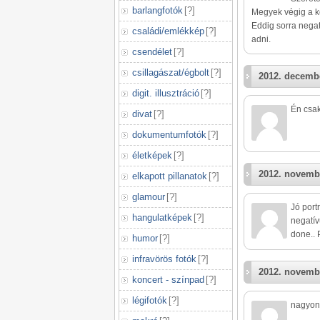
barlangfotók
[
?
]
Megyek végig a k
Eddig sorra negat
családi/emlékkép
[
?
]
adni.
csendélet
[
?
]
csillagászat/égbolt
[
?
]
2012. decembe
digit. illusztráció
[
?
]
Én csak
divat
[
?
]
dokumentumfotók
[
?
]
életképek
[
?
]
2012. novemb
elkapott pillanatok
[
?
]
glamour
[
?
]
Jó port
hangulatképek
[
?
]
negatív
done.. P
humor
[
?
]
infravörös fotók
[
?
]
2012. novemb
koncert - színpad
[
?
]
légifotók
[
?
]
nagyon 