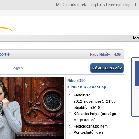
MILC rendszerek
digitális fényképezőgép t
fot
portré
Nagy Mihály
4,99
|
|
egyéb
KÖVETKEZŐ KÉP
Nikon D90
Nikon D90 adatlap
Feltöltve:
2012. november 5. 21:35
objektív:
50/1.8
Készítés helye (ország):
Magyarország
Feldolgozható:
nem
Pontozható:
igen