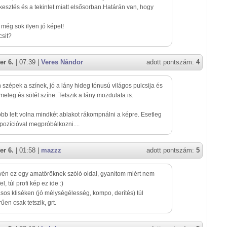
rkesztés és a tekintet miatt elsősorban.Határán van, hogy
 még sok ilyen jó képet!
csit?
er 6.
| 07:39 |
Veres Nándor
adott pontszám:
4
szépek a színek, jó a lány hideg tónusú világos pulcsija és
 meleg és sötét színe. Tetszik a lány mozdulata is.
obb lett volna mindkét ablakot rákompnálni a képre. Esetleg
pozícióval megpróbálkozni....
er 6.
| 01:58 |
mazzz
adott pontszám:
5
évén ez egy amatőröknek szóló oldal, gyanítom miért nem
fel, túl profi kép ez ide :)
sos kliséken (jó mélységélesség, kompo, derítés) túl
űen csak tetszik, grt.