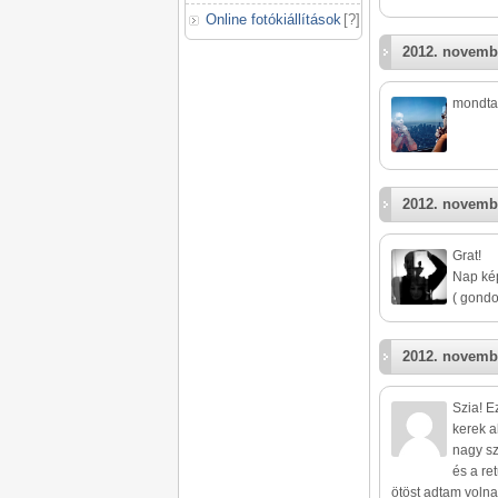
Online fotókiállítások
[
?
]
2012. novemb
mondtam
2012. novemb
Grat!
Nap kép
( gondo
2012. novemb
Szia! E
kerek a
nagy sz
és a re
ötöst adtam volna