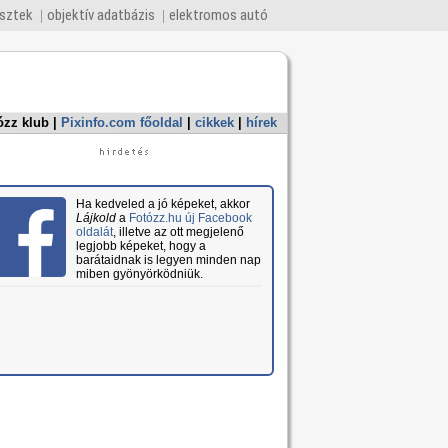
esztek
objektív adatbázis
elektromos autó
ózz klub
|
Pixinfo.com főoldal
|
cikkek
|
hírek
Ha kedveled a jó képeket, akkor
Lájkold
a
Fotózz.hu új Facebook
oldalát
, illetve az ott megjelenő
legjobb képeket, hogy a
barátaidnak is legyen minden nap
miben gyönyörködniük.