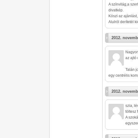
A színvilág,a sze
divatkép.
Köszi az ajánlást,
Alulról derítetél ki
2012. novemb
Nagyon 
az ajtó
Talán j
egy centrélis kom
2012. novemb
szia, l
töltesz 
A szoká
egyszer