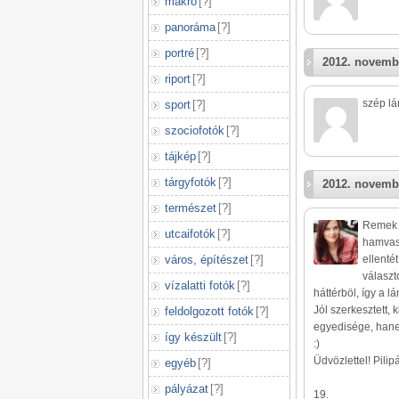
makró
[
?
]
panoráma
[
?
]
portré
[
?
]
2012. novemb
riport
[
?
]
szép lán
sport
[
?
]
szociofotók
[
?
]
tájkép
[
?
]
tárgyfotók
[
?
]
2012. novemb
természet
[
?
]
Remek k
utcaifotók
[
?
]
hamvass
város, építészet
[
?
]
ellenté
választ
vízalatti fotók
[
?
]
háttérböl, így a l
Jól szerkesztett,
feldolgozott fotók
[
?
]
egyedisége, hane
így készült
[
?
]
:)
Üdvözlettel! Pilip
egyéb
[
?
]
pályázat
[
?
]
19.