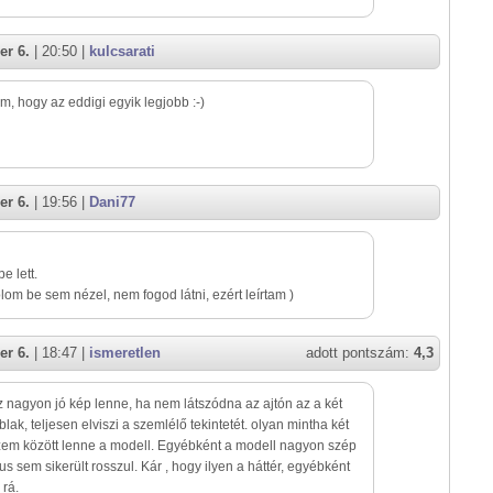
er 6.
| 20:50 |
kulcsarati
, hogy az eddigi egyik legjobb :-)
er 6.
| 19:56 |
Dani77
e lett.
lom be sem nézel, nem fogod látni, ezért leírtam )
er 6.
| 18:47 |
ismeretlen
adott pontszám:
4,3
z nagyon jó kép lenne, ha nem látszódna az ajtón az a két
blak, teljesen elviszi a szemlélő tekintetét. olyan mintha két
em között lenne a modell. Egyébként a modell nagyon szép
tus sem sikerült rosszul. Kár , hogy ilyen a háttér, egyébként
 rá.