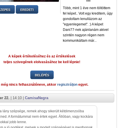
***
Több, mint 1 éve nem töltöttem
ZEPES
EREDETI
fel képet.. Volt egy kreditem, úgy
gondoltam lenullázom az
"egyenlegemet". :) A képet
Dani77-nek ajánlanám akivel
szintén nagyon régen nem
kommunikáltam már...
A képek értékeléséhez és az értékelések
teljes szövegének elolvasásához be kell lépnie!
BELÉPÉS
 még nincs felhasználóneve, akkor
regisztráljon
egyet.
r 22.
| 14:10 |
CamisaNegra
 a lány szépsége, remek ahogy sikerült kétdimenzoóba
ned. A formátummal nem értek egyet. Állóban, vagy kockára
okkal jobb lenne.
m a jó portékat, melyek a modell szépségével is megfognak.