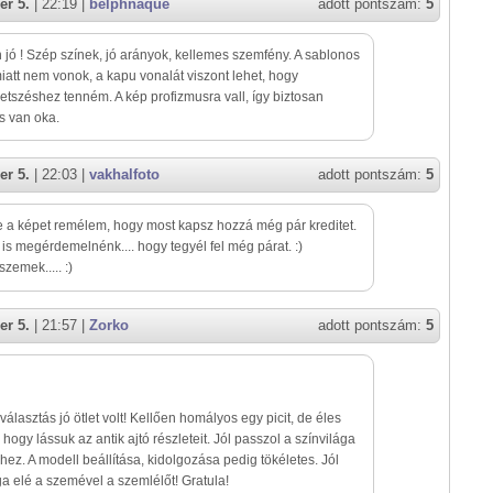
er 5.
| 22:19 |
belphnaque
adott pontszám:
5
jó ! Szép színek, jó arányok, kellemes szemfény. A sablonos
miatt nem vonok, a kapu vonalát viszont lehet, hogy
tszéshez tenném. A kép profizmusra vall, így biztosan
s van oka.
er 5.
| 22:03 |
vakhalfoto
adott pontszám:
5
 a képet remélem, hogy most kapsz hozzá még pár kreditet.
 is megérdemelnénk.... hogy tegyél fel még párat. :)
zemek..... :)
er 5.
| 21:57 |
Zorko
adott pontszám:
5
rválasztás jó ötlet volt! Kellően homályos egy picit, de éles
 hogy lássuk az antik ajtó részleteit. Jól passzol a színvilága
hez. A modell beállítása, kidolgozása pedig tökéletes. Jól
 elé a szemével a szemlélőt! Gratula!