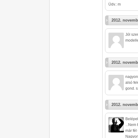
Üdv.: m
2012. novemb
Jól sze
modelle
2012. novemb
nagyon 
alsó fe
gond. s
2012. novemb
Belépe
...Nem 
már fél
Nagyon 