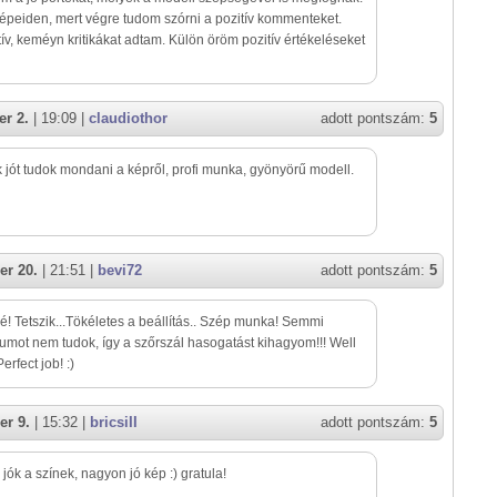
épeiden, mert végre tudom szórni a pozitív kommenteket.
ív, keméyn kritikákat adtam. Külön öröm pozitív értékeléseket
r 2.
| 19:09 |
claudiothor
adott pontszám:
5
 jót tudok mondani a képről, profi munka, gyönyörű modell.
er 20.
| 21:51 |
bevi72
adott pontszám:
5
ré! Tetszik...Tökéletes a beállítás.. Szép munka! Semmi
umot nem tudok, így a szőrszál hasogatást kihagyom!!! Well
erfect job! :)
er 9.
| 15:32 |
bricsiII
adott pontszám:
5
jók a színek, nagyon jó kép :) gratula!