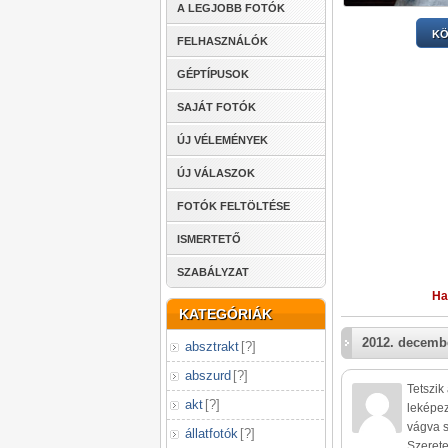
A LEGJOBB FOTÓK
KÖ
FELHASZNÁLÓK
GÉPTÍPUSOK
SAJÁT FOTÓK
ÚJ VÉLEMÉNYEK
ÚJ VÁLASZOK
FOTÓK FELTÖLTÉSE
ISMERTETŐ
SZABÁLYZAT
Ha
KATEGÓRIÁK
2012. decembe
absztrakt
[
?
]
abszurd
[
?
]
Tetszik
akt
[
?
]
leképez
vágva s
állatfotók
[
?
]
Szerete