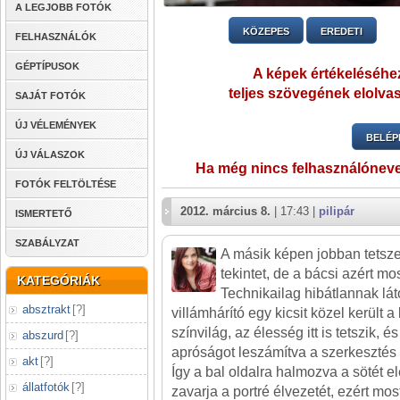
A LEGJOBB FOTÓK
KÖZEPES
EREDETI
FELHASZNÁLÓK
GÉPTÍPUSOK
A képek értékeléséhez
teljes szövegének elolvas
SAJÁT FOTÓK
ÚJ VÉLEMÉNYEK
BELÉP
ÚJ VÁLASZOK
Ha még nincs felhasználónev
FOTÓK FELTÖLTÉSE
2012. március 8.
| 17:43 |
pilipár
ISMERTETŐ
SZABÁLYZAT
A másik képen jobban tetszet
tekintet, de a bácsi azért mo
KATEGÓRIÁK
Technikailag hibátlannak lát
absztrakt
[
?
]
villámhárító egy kicsit közel került a
színvilág, az élesség itt is tetszik, 
abszurd
[
?
]
apróságot leszámítva a szerkesztés i
akt
[
?
]
Így a bal oldalra halmozva a sötét
állatfotók
[
?
]
zavarja a portré élvezetét, ezért m