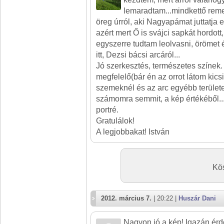
lemaradtam...mindkettő reme
öreg úrról, aki Nagyapámat juttatja
azért mert Ő is svájci sapkát hordott,
egyszerre tudtam leolvasni, örömet
itt, Dezsi bácsi arcáról...
Jó szerkesztés, természetes színek.
megfelelő(bár én az orrot látom kics
szemeknél és az arc egyébb területe
számomra semmit, a kép értékéből...
portré.
Gratulálok!
A legjobbakat! István
Kös
2012. március 7.
| 20:22 |
Huszár Dani
Nagyon jó a kép! Igazán érd