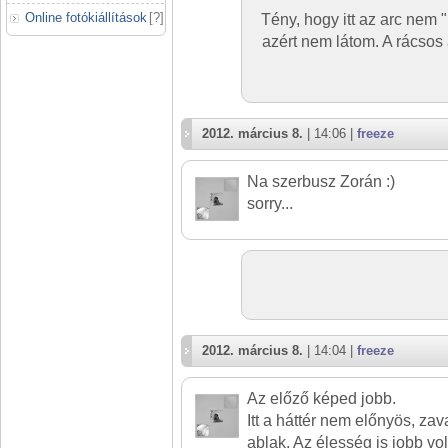
Online fotókiállítások
[
?
]
Tény, hogy itt az arc nem 
azért nem látom. A rácsos 
2012. március 8.
| 14:06 |
freeze
Na szerbusz Zorán :)
sorry...
2012. március 8.
| 14:04 |
freeze
Az előző képed jobb.
Itt a háttér nem előnyös, za
ablak. Az élesség is jobb vol