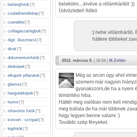
belekötni....kivéve a villámhárítót :))
barlangfotók
[
?
]
Üdvözlettel! Ildikó
családi/emlékkép
[
?
]
csendélet
[
?
]
csillagászat/égbolt
[
?
]
:) hehe villámhárító.
háttere többeket zav
digit. illusztráció
[
?
]
divat
[
?
]
dokumentumfotók
[
?
]
2012. március 8.
| 16:54 |
M.Zoltán
életképek
[
?
]
Még az arcon úgy ahol elme
elkapott pillanatok
[
?
]
szemem már nagyon hiányz
glamour
[
?
]
gyanakszom,de ha a nyers é
hangulatképek
[
?
]
tömöritési hiba.
Háttér meg valóban nem kell mindi
humor
[
?
]
meg trallala de ha már többnek zavar
infravörös fotók
[
?
]
hogy legyen benne valami :)
koncert - színpad
[
?
]
További szép fényeket.
légifotók
[
?
]