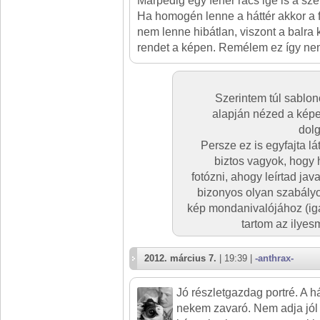
Márpedig egy fehér rács ige is a szem
Ha homogén lenne a háttér akkor a fe
nem lenne hibátlan, viszont a balra
rendet a képen. Remélem ez így n
Szerintem túl sablon
alapján nézed a képe
dolg
Persze ez is egyfajta l
biztos vagyok, hogy 
fotózni, ahogy leírtad ja
bizonyos olyan szabály
kép mondanivalójához (iga
tartom az ilye
2012. március 7.
| 19:39 |
-anthrax-
Jó részletgazdag portré. A h
nekem zavaró. Nem adja jól