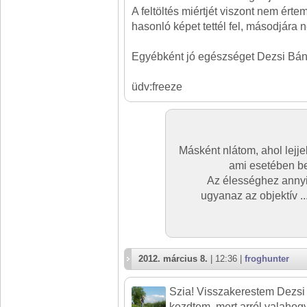
A feltöltés miértjét viszont nem ér
hasonló képet tettél fel, másodjára
Egyébként jó egészséget Dezsi Bán
üdv:freeze
Másként nlátom, ahol lejjeb
ami esetében bel
Az élességhez annyi
ugyanaz az objektív 
2012. március 8.
| 12:36 |
froghunter
Szia! Visszakerestem Dezsi bá
kezdtem, mert arról valahog