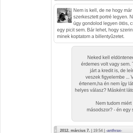
Nem is kell, de ne hogy már 
szerkesztett portré legyen. 
úgy gondolod legyen ötös, 
egy picit sem. Bár lehet, hogy szerin
minek koptatom a billentyűzetet.
Neked kell eldöntened
érdemes volt vagy sem. T
járt a kredit is, de
veszek figyelembe ... V
értenem,ha én nem így lát
helyes válasz? Másként láto
Nem tudom miért 
másodszor? - én egy 
2012. március 7.
| 19:54 |
-anthrax-