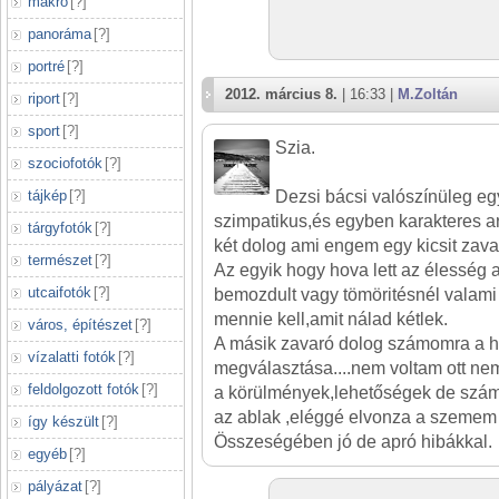
makró
[
?
]
panoráma
[
?
]
portré
[
?
]
2012. március 8.
| 16:33 |
M.Zoltán
riport
[
?
]
sport
[
?
]
Szia.
szociofotók
[
?
]
tájkép
[
?
]
Dezsi bácsi valószínüleg e
szimpatikus,és egyben karakteres ar
tárgyfotók
[
?
]
két dolog ami engem egy kicsit zavar
természet
[
?
]
Az egyik hogy hova lett az élesség a
utcaifotók
[
?
]
bemozdult vagy tömöritésnél valam
mennie kell,amit nálad kétlek.
város, építészet
[
?
]
A másik zavaró dolog számomra a h
vízalatti fotók
[
?
]
megválasztása....nem voltam ott ne
feldolgozott fotók
[
?
]
a körülmények,lehetőségek de szám
az ablak ,eléggé elvonza a szemem
így készült
[
?
]
Összeségében jó de apró hibákkal.
egyéb
[
?
]
pályázat
[
?
]