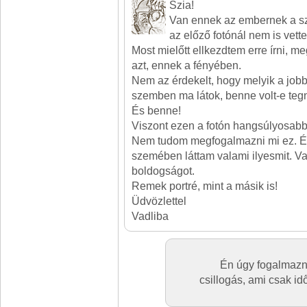
Szia!
Van ennek az embernek a s
az előző fotónál nem is vett
Most mielőtt ellkezdtem erre írni,
azt, ennek a fényében.
Nem az érdekelt, hogy melyik a job
szemben ma látok, benne volt-e tegn
És benne!
Viszont ezen a fotón hangsúlyosabb
Nem tudom megfogalmazni mi ez. 
szemében láttam valami ilyesmit. Va
boldogságot.
Remek portré, mint a másik is!
Üdvözlettel
Vadliba
Én úgy fogalmazn
csillogás, ami csak id