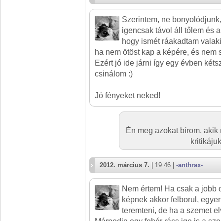
Szerintem, ne bonyolódjunk,
igencsak távol áll tőlem és 
hogy ismét ráakadtam valaki
ha nem ötöst kap a képére, és nem sze
Ezért jó ide járni így egy évben kéts
csinálom :)
Jó fényeket neked!
Én meg azokat bírom, akik n
kritikáju
2012. március 7.
| 19:46 |
-anthrax-
Nem értem! Ha csak a jobb o
képnek akkor felborul, egyen
teremteni, de ha a szemet el