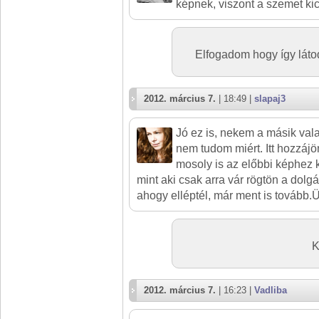
képnek, viszont a szemet kic
Elfogadom hogy így látod
2012. március 7.
| 18:49 |
slapaj3
Jó ez is, nekem a másik vala
nem tudom miért. Itt hozzájö
mosoly is az előbbi képhez 
mint aki csak arra vár rögtön a dolg
ahogy elléptél, már ment is tovább.
K
2012. március 7.
| 16:23 |
Vadliba