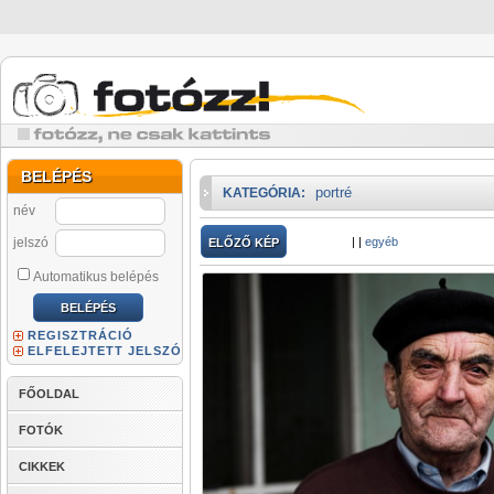
BELÉPÉS
portré
KATEGÓRIA:
név
jelszó
|
|
egyéb
ELŐZŐ KÉP
Automatikus belépés
REGISZTRÁCIÓ
ELFELEJTETT JELSZÓ
FŐOLDAL
FOTÓK
CIKKEK