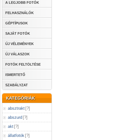
A LEGJOBB FOTÓK
FELHASZNÁLÓK
GÉPTÍPUSOK
SAJÁT FOTÓK
ÚJ VÉLEMÉNYEK
ÚJ VÁLASZOK
FOTÓK FELTÖLTÉSE
ISMERTETŐ
SZABÁLYZAT
KATEGÓRIÁK
absztrakt
[
?
]
abszurd
[
?
]
akt
[
?
]
állatfotók
[
?
]