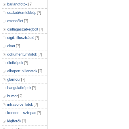
barlangfotók
[
?
]
családi/emlékkép
[
?
]
csendélet
[
?
]
csillagászat/égbolt
[
?
]
digit. illusztráció
[
?
]
divat
[
?
]
dokumentumfotók
[
?
]
életképek
[
?
]
elkapott pillanatok
[
?
]
glamour
[
?
]
hangulatképek
[
?
]
humor
[
?
]
infravörös fotók
[
?
]
koncert - színpad
[
?
]
légifotók
[
?
]