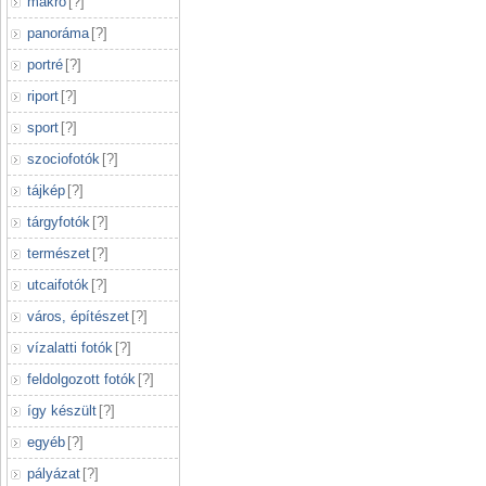
makró
[
?
]
panoráma
[
?
]
portré
[
?
]
riport
[
?
]
sport
[
?
]
szociofotók
[
?
]
tájkép
[
?
]
tárgyfotók
[
?
]
természet
[
?
]
utcaifotók
[
?
]
város, építészet
[
?
]
vízalatti fotók
[
?
]
feldolgozott fotók
[
?
]
így készült
[
?
]
egyéb
[
?
]
pályázat
[
?
]