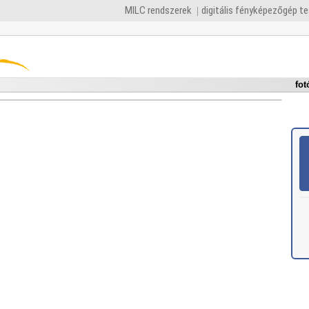
MILC rendszerek
digitális fényképezőgép t
fot