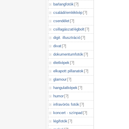
barlangfotók
[
?
]
családi/emlékkép
[
?
]
csendélet
[
?
]
csillagászat/égbolt
[
?
]
digit. illusztráció
[
?
]
divat
[
?
]
dokumentumfotók
[
?
]
életképek
[
?
]
elkapott pillanatok
[
?
]
glamour
[
?
]
hangulatképek
[
?
]
humor
[
?
]
infravörös fotók
[
?
]
koncert - színpad
[
?
]
légifotók
[
?
]