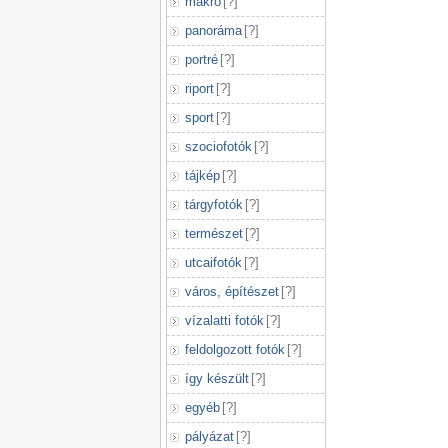
makró
[
?
]
panoráma
[
?
]
portré
[
?
]
riport
[
?
]
sport
[
?
]
szociofotók
[
?
]
tájkép
[
?
]
tárgyfotók
[
?
]
természet
[
?
]
utcaifotók
[
?
]
város, építészet
[
?
]
vízalatti fotók
[
?
]
feldolgozott fotók
[
?
]
így készült
[
?
]
egyéb
[
?
]
pályázat
[
?
]