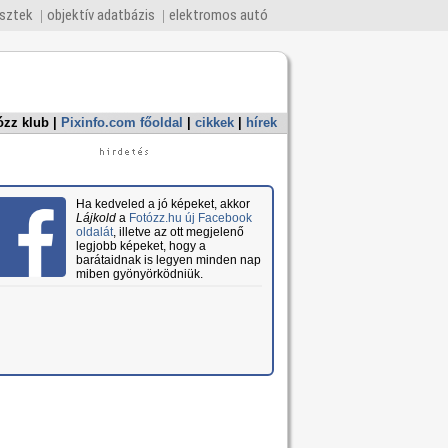
esztek
objektív adatbázis
elektromos autó
ózz klub
|
Pixinfo.com főoldal
|
cikkek
|
hírek
Ha kedveled a jó képeket, akkor
Lájkold
a
Fotózz.hu új Facebook
oldalát
, illetve az ott megjelenő
legjobb képeket, hogy a
barátaidnak is legyen minden nap
miben gyönyörködniük.