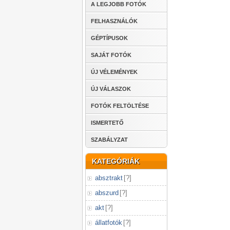
A LEGJOBB FOTÓK
FELHASZNÁLÓK
GÉPTÍPUSOK
SAJÁT FOTÓK
ÚJ VÉLEMÉNYEK
ÚJ VÁLASZOK
FOTÓK FELTÖLTÉSE
ISMERTETŐ
SZABÁLYZAT
KATEGÓRIÁK
absztrakt
[
?
]
abszurd
[
?
]
akt
[
?
]
állatfotók
[
?
]