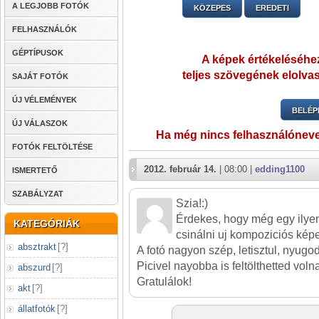
A LEGJOBB FOTÓK
KÖZEPES
EREDETI
FELHASZNÁLÓK
GÉPTÍPUSOK
A képek értékeléséhez
teljes szövegének elolvas
SAJÁT FOTÓK
ÚJ VÉLEMÉNYEK
BELÉP
ÚJ VÁLASZOK
Ha még nincs felhasználónev
FOTÓK FELTÖLTÉSE
2012. február 14.
| 08:00 |
edding1100
ISMERTETŐ
SZABÁLYZAT
Szia!:)
Érdekes, hogy még egy ilyen 
KATEGÓRIÁK
csinálni uj kompoziciós képe
absztrakt
[
?
]
A fotó nagyon szép, letisztul, nyugod
Picivel nayobba is feltölthetted volna
abszurd
[
?
]
Gratulálok!
akt
[
?
]
állatfotók
[
?
]