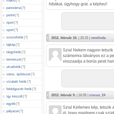
makró
[
?
]
hibákat, úgyhogy grat. a képhez!
panoráma
[
?
]
portré
[
?
]
riport
[
?
]
sport
[
?
]
szociofotók
[
?
]
2012. február 10.
| 20:25 |
vmelinda
tájkép
[
?
]
Szia! Nekem nagyon tetszik 
tárgyfotók
[
?
]
számomra látványos ez a per
természet
[
?
]
visszaadja a borús pesti han
utcaifotók
[
?
]
város, építészet
[
?
]
vízalatti fotók
[
?
]
feldolgozott fotók
[
?
]
2012. február 9.
| 16:05 |
crocus_24
így készült
[
?
]
egyéb
[
?
]
Szia! Kellemes kép, tetszik 
pályázat
[
?
]
jó, hogy majdnem csak szürk