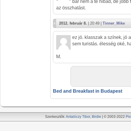
bár nem a te hibád, de jobb f
az összhatást.
2012. február 8.
| 20:49 |
Tinner_Mike
ez jó. klasszak a színek, jó 
sem turistás. élesség oké, ha
M.
Bed and Breakfast in Budapest
Szerkesztők:
Antalóczy Tibor
,
Birdie
| © 2003-2022
Pix