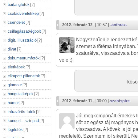
barlangfotók
[
?
]
családi/emlékkép
[
?
]
csendélet
[
?
]
2012. február 12.
| 10:57 |
-anthrax-
csillagászat/égbolt
[
?
]
Nagyszerűen elrendezett kép
digit. illusztráció
[
?
]
szemet a főtéma irányában. T
divat
[
?
]
szaturálva, visszaadva a bo
dokumentumfotók
[
?
]
vele :)
életképek
[
?
]
elkapott pillanatok
[
?
]
kösöz
glamour
[
?
]
hangulatképek
[
?
]
2012. február 11.
| 00:00 |
szabispire
humor
[
?
]
infravörös fotók
[
?
]
Jól megkomponált érdekes té
koncert - színpad
[
?
]
sőt az egész táj magányos h
visszaadva. A kövek is jól p
légifotók
[
?
]
megfelelő. Szerintem jól sikerült. 