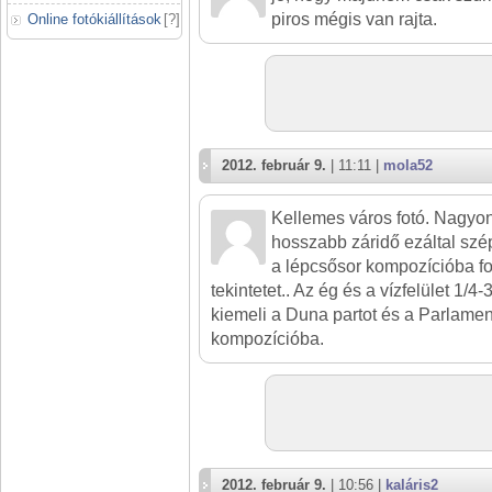
piros mégis van rajta.
Online fotókiállítások
[
?
]
2012. február 9.
| 11:11 |
mola52
Kellemes város fotó. Nagyon 
hosszabb záridő ezáltal szép l
a lépcsősor kompozícióba fog
tekintetet.. Az ég és a vízfelület 1/
kiemeli a Duna partot és a Parlament 
kompozícióba.
2012. február 9.
| 10:56 |
kaláris2