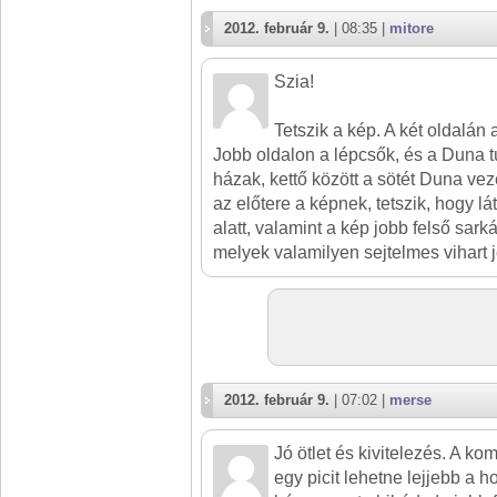
2012. február 9.
| 08:35 |
mitore
Szia!
Tetszik a kép. A két oldalán 
Jobb oldalon a lépcsők, és a Duna t
házak, kettő között a sötét Duna ve
az előtere a képnek, tetszik, hogy lá
alatt, valamint a kép jobb felső sark
melyek valamilyen sejtelmes vihart 
2012. február 9.
| 07:02 |
merse
Jó ötlet és kivitelezés. A ko
egy picit lehetne lejjebb a h