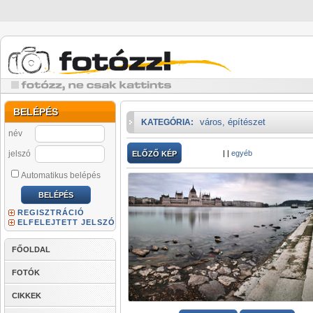
BELÉPÉS
város, építészet
KATEGÓRIA:
név
jelszó
|
|
egyéb
ELŐZŐ KÉP
Automatikus belépés
REGISZTRÁCIÓ
ELFELEJTETT JELSZÓ
FŐOLDAL
FOTÓK
CIKKEK