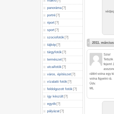
makró
[
?
]
panoráma
[
?
]
védje
portré
[
?
]
riport
[
?
]
sport
[
?
]
szociofotók
[
?
]
2011. március
tájkép
[
?
]
tárgyfotók
[
?
]
Szia!
természet
[
?
]
Tetszi
fejem! 
utcaifotók
[
?
]
asszonn
ráfért volna egy ki
város, építészet
[
?
]
volna figyelni rá.
vízalatti fotók
[
?
]
Üdv.
ML
feldolgozott fotók
[
?
]
így készült
[
?
]
egyéb
[
?
]
pályázat
[
?
]