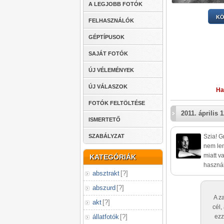
A LEGJOBB FOTÓK
KÖ
FELHASZNÁLÓK
GÉPTÍPUSOK
SAJÁT FOTÓK
ÚJ VÉLEMÉNYEK
ÚJ VÁLASZOK
Ha
FOTÓK FELTÖLTÉSE
2011. április 1
ISMERTETŐ
SZABÁLYZAT
Szia! G
nem len
miatt v
KATEGÓRIÁK
használ
absztrakt
[
?
]
abszurd
[
?
]
A z
akt
[
?
]
cél,
állatfotók
[
?
]
ezz