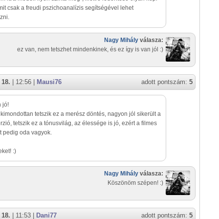
it csak a freudi pszichoanalízis segítségével lehet
zni.
Nagy Mihály
válasza:
ez van, nem tetszhet mindenkinek, és ez így is van jól :)
 18.
| 12:56 |
Mausi76
adott pontszám:
5
 jó!
imondottan tetszik ez a merész döntés, nagyon jól sikerült a
rzió, tetszik ez a tónusvilág, az élessége is jó, ezért a filmes
t pedig oda vagyok.
ket! :)
Nagy Mihály
válasza:
Köszönöm szépen! :)
 18.
| 11:53 |
Dani77
adott pontszám:
5