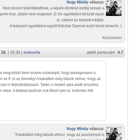
Nagy Mihály
válasza:
Nem érzem túlerőltetettnek, a képek döntése pedig lassan a
gyem lesz, abból nem engedek :D De egyébként készült olyan
is, nekem ez tetszett inkább.
A leányzót egyébként együtt fotóztuk Danival ezért lehet ismerős :)
Köszönöm!
 18.
| 18:34 |
melovila
adott pontszám:
4,7
k a megoldás! Nem érzem szükségét, hogy tekergessem a
Jó az ff. jó az élesség! A kabátból elég látszik ahhoz, hogy az
yal is felpróbáltassam. Talán a modell ajka alatti árnyékra
s retus. A kitakart pulóver sok fényt nyel el, érdemes lett
Nagy Mihály
válasza:
"A kabátból elég látszik ahhoz, hogy az asszonnyal is