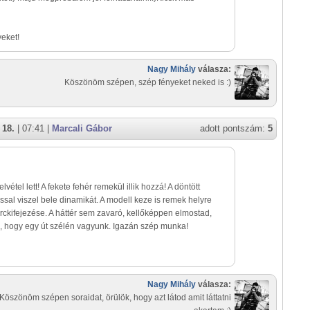
eket!
Nagy Mihály
válasza:
Köszönöm szépen, szép fényeket neked is :)
 18.
| 07:41 |
Marcali Gábor
adott pontszám:
5
elvétel lett! A fekete fehér remekül illik hozzá! A döntött
ssal viszel bele dinamikát. A modell keze is remek helyre
 arckifejezése. A háttér sem zavaró, kellőképpen elmostad,
k, hogy egy út szélén vagyunk. Igazán szép munka!
Nagy Mihály
válasza:
Köszönöm szépen soraidat, örülök, hogy azt látod amit láttatni