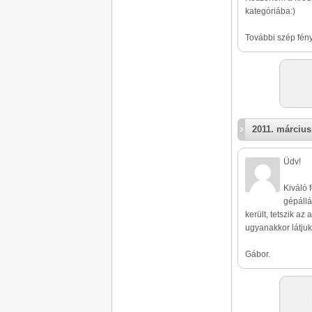
kategóriába:)
További szép fény
2011. március
Üdv!
Kiváló f
gépállá
került, tetszik az
ugyanakkor látju
Gábor.