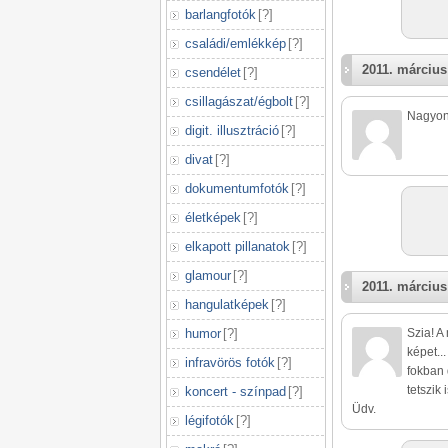
barlangfotók
[
?
]
családi/emlékkép
[
?
]
2011. március
csendélet
[
?
]
csillagászat/égbolt
[
?
]
Nagyon j
digit. illusztráció
[
?
]
divat
[
?
]
dokumentumfotók
[
?
]
életképek
[
?
]
elkapott pillanatok
[
?
]
glamour
[
?
]
2011. március
hangulatképek
[
?
]
humor
[
?
]
Szia! A
képet...
infravörös fotók
[
?
]
fokban 
tetszik 
koncert - színpad
[
?
]
Üdv.
légifotók
[
?
]