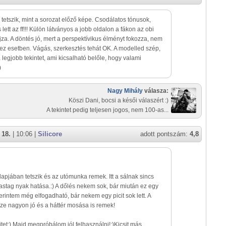
tetszik, mint a sorozat előző képe. Csodálatos tónusok,
s lett az ff!!! Külön látványos a jobb oldalon a fákon az obi
jza. A döntés jó, mert a perspektívikus élményt fokozza, nem
ez esetben. Vágás, szerkesztés tehát OK. A modelled szép,
 legjobb tekintet, ami kicsalható belőle, hogy valami
)
Nagy Mihály
válasza:
Köszi Dani, bocsi a késői válaszért :)
A tekintet pedig teljesen jogos, nem 100-as...
 18.
| 10:06 |
Silicore
adott pontszám:
4,8
lapjában tetszik és az utómunka remek. Itt a sálnak sincs
astag nyak hatása.:) A dőlés nekem sok, bár miután ez egy
zerintem még elfogadható, bár nekem egy picit sok lett. A
ze nagyon jó és a háttér mosása is remek!
et:) Majd megpróbálom jól felhasználni!:)Kicsit más