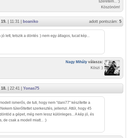
szeretem... :)
Köszönöm!
 19.
| 11:31 |
boaniko
adott pontszám:
5
ó lett, tetszik a döntés :) nem egy átlagos, tucat kép...
Nagy Mihály
válasza:
Köszi :)
 18.
| 22:41 |
Yonas75
 modell ismerős, de tuti, hogy nem "dani77" készítette a
 Nekem túlerőltettet szerkesztés, jellemzi. Attól, hogy 45
döntöd a gépet, még nem lessz különleges... A kép jó, és
is, de csak a modell miatt... :)