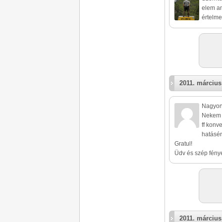
elem am
értelme
2011. március
Nagyon
Nekem k
ff konve
hatásér
Gratul!
Üdv és szép fénye
2011. március