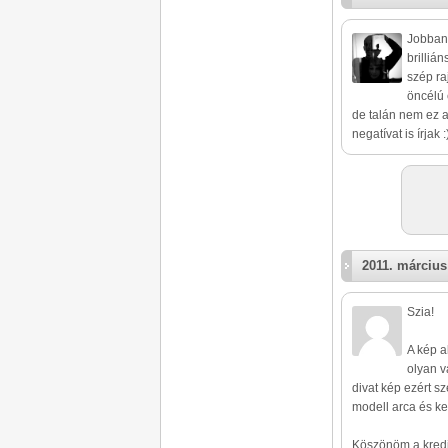
Jobban 
brillián
szép ra
öncélú 
de talán nem ez a
negatívat is írjak :
2011. március
Szia!
A kép a
olyan v
divat kép ezért s
modell arca és ke
Köszönöm a kredit