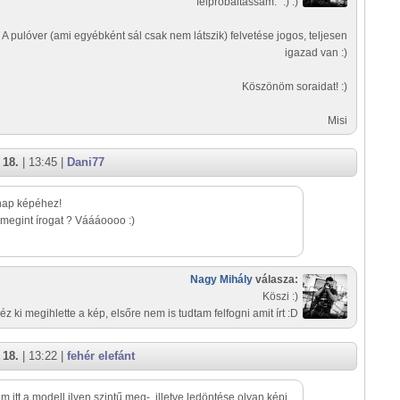
felpróbáltassam." :) :)
A pulóver (ami egyébként sál csak nem látszik) felvetése jogos, teljesen
igazad van :)
Köszönöm soraidat! :)
Misi
 18.
| 13:45 |
Dani77
nap képéhez!
 megint írogat ? Váááoooo :)
Nagy Mihály
válasza:
Köszi :)
z ki megihlette a kép, elsőre nem is tudtam felfogni amit írt :D
 18.
| 13:22 |
fehér elefánt
m itt a modell ilyen szintű meg-, illetve ledöntése olyan képi