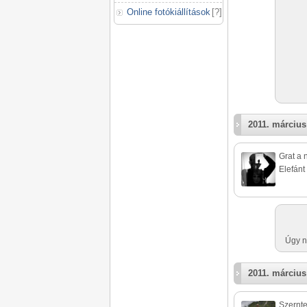
Online fotókiállítások
[
?
]
2011. március
Grat a 
Elefánt
Úgy né
2011. március
Szernte