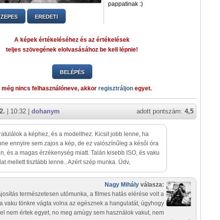
pappatinak :)
ZEPES
EREDETI
A képek értékeléséhez és az értékelések
teljes szövegének elolvasásához be kell lépnie!
BELÉPÉS
 még nincs felhasználóneve, akkor
regisztráljon
egyet.
2.
| 10:32 |
dohanym
adott pontszám:
4,5
ratulálok a képhez, és a modellhez. Kicsit jobb lenne, ha
ne ennyire sem zajos a kép, de ez valószínűleg a késői óra
an, és a magas érzékenység miatt. Talán kisebb ISO, és vaku
at mellett tisztább lenne.. Azért szép munka. Üdv,
Nagy Mihály
válasza:
ajosítás természetesen utómunka, a filmes hatás elérése volt a
 a vaku tönkre vágta volna az egésznek a hangulatát, úgyhogy
el nem értek egyet, no meg amúgy sem használok vakut, nem