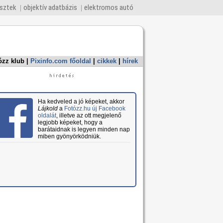
esztek
objektív adatbázis
elektromos autó
ózz klub
|
Pixinfo.com főoldal
|
cikkek
|
hírek
Ha kedveled a jó képeket, akkor
Lájkold
a
Fotózz.hu új Facebook
oldalát
, illetve az ott megjelenő
legjobb képeket, hogy a
barátaidnak is legyen minden nap
miben gyönyörködniük.