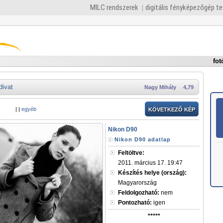
MILC rendszerek
digitális fényképezőgép t
fot
divat
Nagy Mihály
4,79
|
|
egyéb
KÖVETKEZŐ KÉP
Nikon D90
Nikon D90 adatlap
Feltöltve:
2011. március 17. 19:47
Készítés helye (ország):
Magyarország
Feldolgozható:
nem
Pontozható:
igen
*****