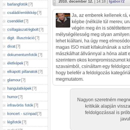
2010. december 12.
| 14:18 |
tgabor72
barlangfotók
[
?
]
családi/emlékkép
[
?
]
Ja, az emberek kellenek rá,
csendélet
[
?
]
képbe (nélküle túl merev, un
végén meg én is sötétítettem
csillagászat/égbolt
[
?
]
mélységélesség meg olyan amilyen,
digit. illusztráció
[
?
]
lehet kiáltani, ha úgy meg elmosódot
divat
[
?
]
magas ISO miatt kifakulnának a szí
mászkálhat állvánnyal a hóna alatt 
dokumentumfotók
[
?
]
szerintem okos kompromisszumot kötö
életképek
[
?
]
szavaimból, csináltam egy feldolgo
elkapott pillanatok
[
?
]
hogy belefér a feldolgozás kategóri
megmutatom.
glamour
[
?
]
hangulatképek
[
?
]
humor
[
?
]
Nagyon szeretném megnéz
infravörös fotók
[
?
]
kritikák alapján vissz
feldolgozással is pró
koncert - színpad
[
?
]
javu
légifotók
[
?
]