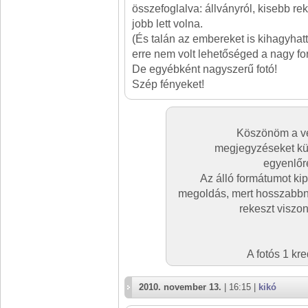
összefoglalva: állványról, kisebb rek
jobb lett volna.
(És talán az embereket is kihagyhat
erre nem volt lehetőséged a nagy fo
De egyébként nagyszerű fotó!
Szép fényeket!
Köszönöm a vé
megjegyzéseket kü
egyenlőr
Az álló formátumot kip
megoldás, mert hosszabbna
rekeszt viszo
A fotós 1 kr
2010. november 13.
| 16:15 |
kikó