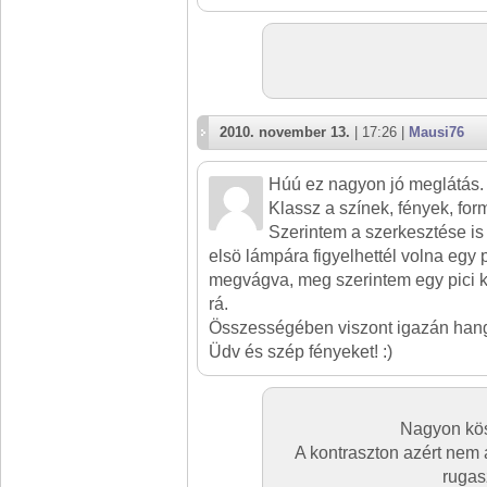
2010. november 13.
| 17:26 |
Mausi76
Húú ez nagyon jó meglátás.
Klassz a színek, fények, for
Szerintem a szerkesztése is
elsö lámpára figyelhettél volna egy 
megvágva, meg szerintem egy pici 
rá.
Összességében viszont igazán hang
Üdv és szép fényeket! :)
Nagyon kö
A kontraszton azért nem á
rugas