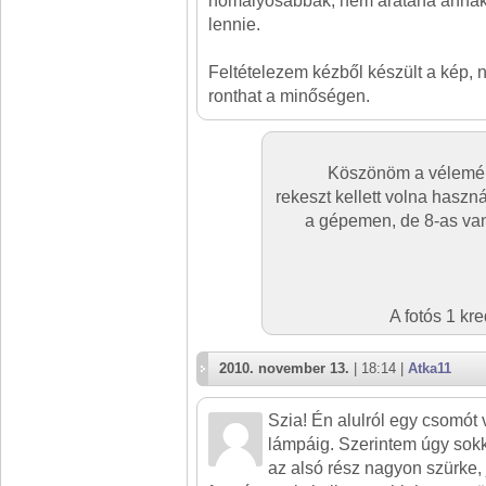
homályosabbak, nem áratana annak 
lennie.
Feltételezem kézből készült a kép, n
ronthat a minőségen.
Köszönöm a vélemén
rekeszt kellett volna haszn
a gépemen, de 8-as van,
A fotós 1 kr
2010. november 13.
| 18:14 |
Atka11
Szia! Én alulról egy csomót 
lámpáig. Szerintem úgy sok
az alsó rész nagyon szürke, j