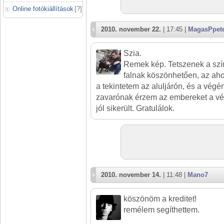
Online fotókiállítások
[
?
]
2010. november 22.
| 17:45 |
MagasPpet
Szia.
Remek kép. Tetszenek a szín
falnak köszönhetően, az aho
a tekintetem az aluljárón, és a végén
zavarónak érzem az embereket a vé
jól sikerült. Gratulálok.
2010. november 14.
| 11:48 |
Mano7
köszönöm a kreditet!
remélem segíthettem.