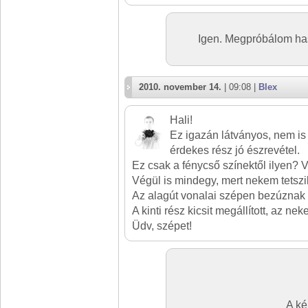
Igen. Megpróbálom has
2010. november 14.
| 09:08 |
Blex
Hali!
Ez igazán látványos, nem is
érdekes rész jó észrevétel.
Ez csak a fénycső színektől ilyen? V
Végül is mindegy, mert nekem tetszi
Az alagút vonalai szépen bezúznak 
A kinti rész kicsit megállított, az ne
Üdv, szépet!
A ké