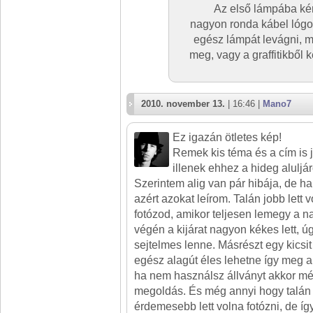
Az első lámpába ké
nagyon ronda kábel lógot
egész lámpát levágni, m
meg, vagy a graffitikből k
2010. november 13.
| 16:46 |
Mano7
Ez igazán ötletes kép!
Remek kis téma és a cím is j
illenek ehhez a hideg aluljá
Szerintem alig van pár hibája, de 
azért azokat leírom. Talán jobb lett 
fotózod, amikor teljesen lemegy a na
végén a kijárat nagyon kékes lett, ú
sejtelmes lenne. Másrészt egy kicsi
egész alagút éles lehetne így meg 
ha nem használsz állványt akkor mé
megoldás. És még annyi hogy talán
érdemesebb lett volna fotózni, de íg