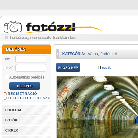
BELÉPÉS
város, építészet
KATEGÓRIA:
név
jelszó
|
|
egyéb
ELŐZŐ KÉP
Automatikus belépés
REGISZTRÁCIÓ
ELFELEJTETT JELSZÓ
FŐOLDAL
FOTÓK
CIKKEK