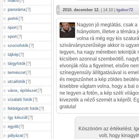
makró
[
?
]
panoráma
[
?
]
2010. december 12.
| 14:10 |
tgabor72
portré
[
?
]
Nagyon jó meglátás, csak a 
riport
[
?
]
hiányolom, illetve a témára j
sport
[
?
]
volna rá még egy kis szaturá
szivárványszerűsége akkor is ugya
szociofotók
[
?
]
legyen, ha nagy méretben tekintjük 
tájkép
[
?
]
kicsiben azonnal szembeötlő, nagyb
tárgyfotók
[
?
]
elvonják róla a figyelmet, elsőre nem 
színegyensúly állítgatásával is emeln
természet
[
?
]
és megszűnhet a kép zöldes beütése.
utcaifotók
[
?
]
kisebbre vágtam volna, hogy a bal ol
város, építészet
[
?
]
ne legyen a fotón, a kép széli világ
vízalatti fotók
[
?
]
kivezetik a néző szemét a képről. E
gratula!
feldolgozott fotók
[
?
]
így készült
[
?
]
egyéb
[
?
]
Köszönöm az értékelést. I
volt, hogy kinagyi
pályázat
[
?
]