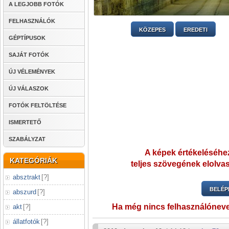
A LEGJOBB FOTÓK
FELHASZNÁLÓK
KÖZEPES
EREDETI
GÉPTÍPUSOK
SAJÁT FOTÓK
ÚJ VÉLEMÉNYEK
ÚJ VÁLASZOK
FOTÓK FELTÖLTÉSE
ISMERTETŐ
SZABÁLYZAT
A képek értékeléséhez
KATEGÓRIÁK
teljes szövegének elolvas
absztrakt
[
?
]
BELÉP
abszurd
[
?
]
Ha még nincs felhasználónev
akt
[
?
]
állatfotók
[
?
]