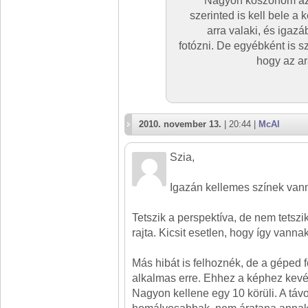
Nagyon köszönöm az 
szerinted is kell bele a 
arra valaki, és igazá
fotózni. De egyébként is s
hogy az ar
2010. november 13.
| 20:44 |
McAl
Szia,
Igazán kellemes színek van
Tetszik a perspektíva, de nem tetsz
rajta. Kicsit esetlen, hogy így vanna
Más hibát is felhoznék, de a géped 
alkalmas erre. Ehhez a képhez kevés
Nagyon kellene egy 10 körüli. A távo