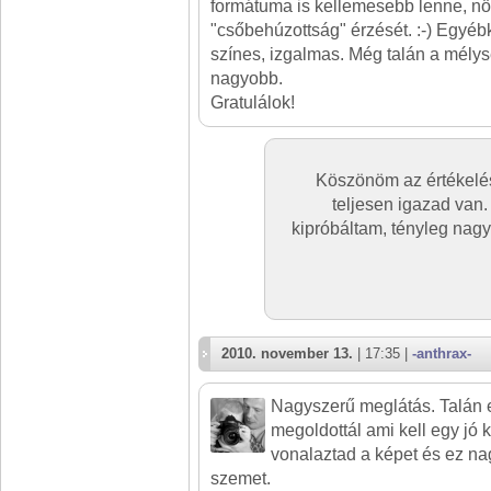
formátuma is kellemesebb lenne, nö
"csőbehúzottság" érzését. :-) Egyéb
színes, izgalmas. Még talán a mély
nagyobb.
Gratulálok!
Köszönöm az értékelé
teljesen igazad van.
kipróbáltam, tényleg nagy
2010. november 13.
| 17:35 |
-anthrax-
Nagyszerű meglátás. Talán eg
megoldottál ami kell egy jó
vonalaztad a képet és ez na
szemet.