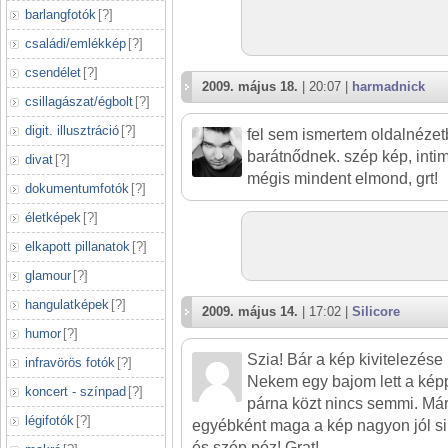
barlangfotók
[
?
]
családi/emlékkép
[
?
]
csendélet
[
?
]
2009. május 18.
| 20:07 |
harmadnick
csillagászat/égbolt
[
?
]
digit. illusztráció
[
?
]
fel sem ismertem oldalnézetb
barátnődnek. szép kép, inti
divat
[
?
]
mégis mindent elmond, grt!
dokumentumfotók
[
?
]
életképek
[
?
]
elkapott pillanatok
[
?
]
glamour
[
?
]
hangulatképek
[
?
]
2009. május 14.
| 17:02 |
Silicore
humor
[
?
]
Szia! Bár a kép kivitelezés
infravörös fotók
[
?
]
Nekem egy bajom lett a képp
koncert - színpad
[
?
]
párna közt nincs semmi. Már
légifotók
[
?
]
egyébként maga a kép nagyon jól s
és szép póz! Grat!