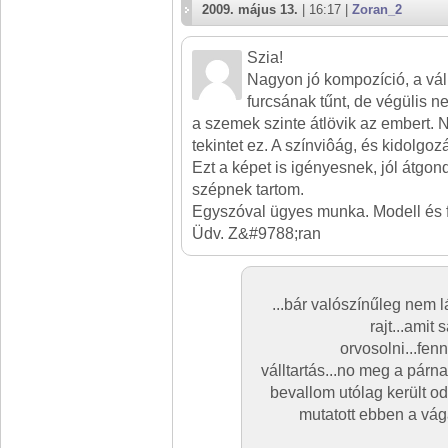
2009. május 13.
| 16:17 |
Zoran_2
Szia!
Nagyon jó kompozíció, a vá
furcsának tűnt, de végülis n
a szemek szinte átlövik az embert.
tekintet ez. A színviôág, és kidolgozá
Ezt a képet is igényesnek, jól átgon
szépnek tartom.
Egyszóval ügyes munka. Modell és fot
Üdv. Z&#9788;ran
...bár valószínűleg nem 
rajt...amit
orvosolni...fen
válltartás...no meg a párn
bevallom utólag került o
mutatott ebben a vág