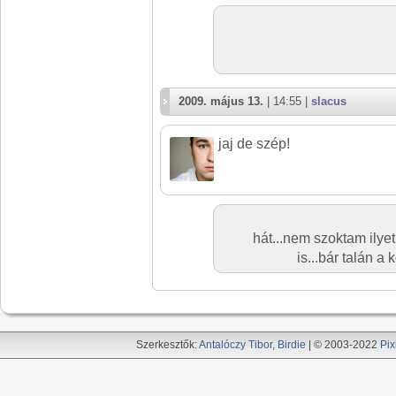
2009. május 13.
| 14:55 |
slacus
jaj de szép!
hát...nem szoktam ilyet
is...bár talán a k
Szerkesztők:
Antalóczy Tibor
,
Birdie
| © 2003-2022
Pix