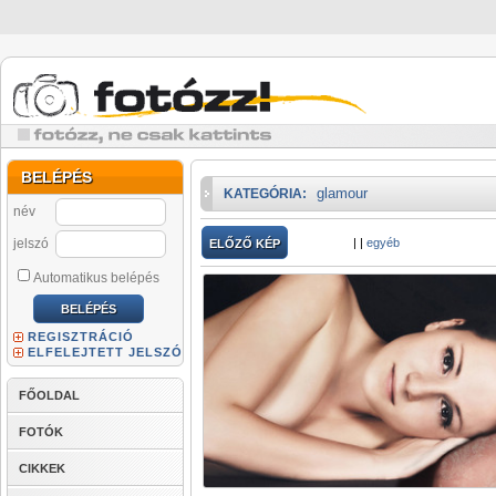
BELÉPÉS
glamour
KATEGÓRIA:
név
jelszó
|
|
egyéb
ELŐZŐ KÉP
Automatikus belépés
REGISZTRÁCIÓ
ELFELEJTETT JELSZÓ
FŐOLDAL
FOTÓK
CIKKEK