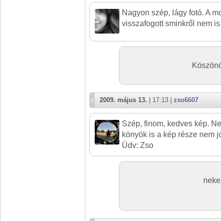
Nagyon szép, lágy fotó. A m
visszafogott sminkről nem is 
Köszönö
2009. május 13.
| 17:13 |
zso6607
Szép, finom, kedves kép. Ne
könyök is a kép része nem 
Üdv: Zso
neke