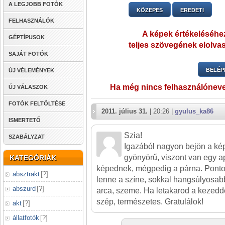
A LEGJOBB FOTÓK
KÖZEPES
EREDETI
FELHASZNÁLÓK
A képek értékeléséhez
GÉPTÍPUSOK
teljes szövegének elolvas
SAJÁT FOTÓK
BELÉP
ÚJ VÉLEMÉNYEK
Ha még nincs felhasználónev
ÚJ VÁLASZOK
FOTÓK FELTÖLTÉSE
2011. július 31.
| 20:26 |
gyulus_ka86
ISMERTETŐ
Szia!
SZABÁLYZAT
Igazából nagyon bejön a ké
gyönyörű, viszont van egy a
KATEGÓRIÁK
képednek, mégpedig a párna. Ponto
absztrakt
[
?
]
lenne a színe, sokkal hangsúlyosab
abszurd
[
?
]
arca, szeme. Ha letakarod a kezedd
szép, természetes. Gratulálok!
akt
[
?
]
állatfotók
[
?
]