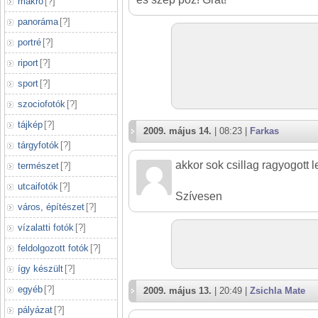
makró
[
?
]
panoráma
[
?
]
portré
[
?
]
riport
[
?
]
sport
[
?
]
szociofotók
[
?
]
tájkép
[
?
]
2009. május 14.
| 08:23 |
Farkas
tárgyfotók
[
?
]
akkor sok csillag ragyogott le 
természet
[
?
]
utcaifotók
[
?
]
Szívesen
város, építészet
[
?
]
vízalatti fotók
[
?
]
feldolgozott fotók
[
?
]
így készült
[
?
]
egyéb
[
?
]
2009. május 13.
| 20:49 |
Zsichla Mate
pályázat
[
?
]