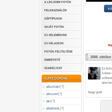
A LEGJOBB FOTÓK
KÖ
FELHASZNÁLÓK
GÉPTÍPUSOK
SAJÁT FOTÓK
ÚJ VÉLEMÉNYEK
ÚJ VÁLASZOK
Ha
FOTÓK FELTÖLTÉSE
2008. október
ISMERTETŐ
SZABÁLYZAT
Ez bizo
A lélek
szőkes
KATEGÓRIÁK
ahol kel
absztrakt
[
?
]
Nagy grat!
abszurd
[
?
]
akt
[
?
]
állatfotók
[
?
]