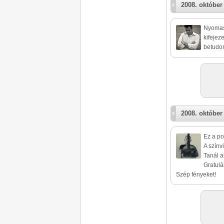
2008. október 
Nyomasz
kifejez
betudom
2008. október 
Ez a po
A színv
Tanál a
Gratulá
Szép fényeket!