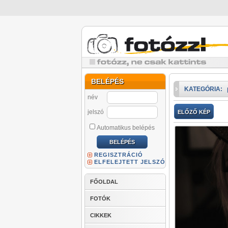
BELÉPÉS
KATEGÓRIA:
név
jelszó
ELŐZŐ KÉP
Automatikus belépés
REGISZTRÁCIÓ
ELFELEJTETT JELSZÓ
FŐOLDAL
FOTÓK
CIKKEK