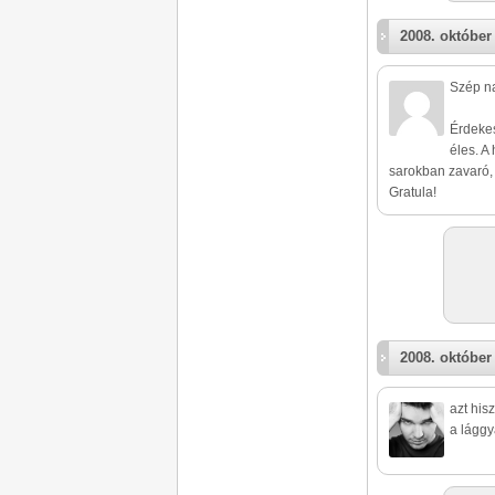
2008. október 
Szép n
Érdekes
éles. A 
sarokban zavaró,
Gratula!
2008. október 
azt his
a lággy