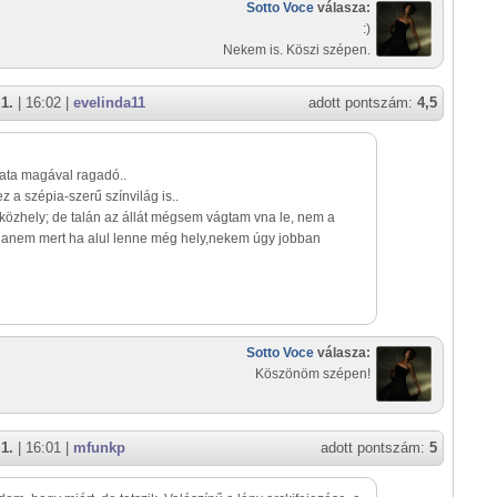
Sotto Voce
válasza:
:)
Nekem is. Köszi szépen.
1.
| 16:02 |
evelinda11
adott pontszám:
4,5
ata magával ragadó..
ez a szépia-szerű színvilág is..
közhely; de talán az állát mégsem vágtam vna le, nem a
 hanem mert ha alul lenne még hely,nekem úgy jobban
Sotto Voce
válasza:
Köszönöm szépen!
1.
| 16:01 |
mfunkp
adott pontszám:
5