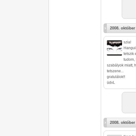
2008. október 
szia!
Hangul
tetszik 
tudom, 
szabályok miatt,
tetszene...
gratulálok!!
üdvL
2008. október 