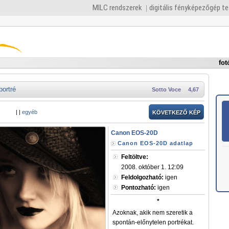
MILC rendszerek
digitális fényképezőgép t
fot
portré
Sotto Voce
4,67
|
|
egyéb
KÖVETKEZŐ KÉP
Canon EOS-20D
Canon EOS-20D adatlap
Feltöltve:
2008. október 1. 12:09
Feldolgozható:
igen
Pontozható:
igen
*
Azoknak, akik nem szeretik a
spontán-előnytelen portrékat.