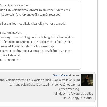
öm szépen az ajánlást.
dsz. Egy véleményből alkotsz rólam képet. Szeretem a
 képeket is. Ahol érvényesül a természetesség.
stílusban lett megalkotva, bár elég kemény a model
di hangulata van.
 a fény az arcon. Nagyon tetszik, hogy bár félhomályban
is látni a model szemét, és az arc ott van a képen. Külön
nem lett kisímitva. látszik a bőr struktúrája.
vel kevesebb fény kelett volna a álkörnyékére. Így mintha
nne a keleténél.
ontot adnék rá.
Sotto Voce
válasza:
többi véleményeket ha elolvastad a másik kép alatt, talán látod
már, hogy sok más kolléga szerint érvényesül ott azért a
természetesség.
Mindegy, ne folytassuk a vitát.
Örülök, hogy itt is jártál.