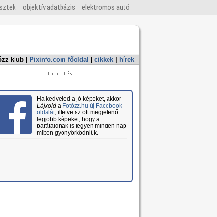
esztek
objektív adatbázis
elektromos autó
ózz klub
|
Pixinfo.com főoldal
|
cikkek
|
hírek
Ha kedveled a jó képeket, akkor
Lájkold
a
Fotózz.hu új Facebook
oldalát
, illetve az ott megjelenő
legjobb képeket, hogy a
barátaidnak is legyen minden nap
miben gyönyörködniük.