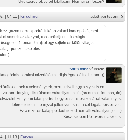
Úgy szeretnék veled találkozni! Nem jársz Pesten?
6.
| 04:11 |
Kirschner
adott pontszám:
5
 ez igazán nem is portré, inkább valami konceptfotó, mert
l el semmit az alanyról, csak erőteljesen és mégis
űségesen finoman felrajzol egy sejtelmes külön világot...
ailag -persze- tökéletes....
dni :)
Sotto Voce
válasza:
 kategóriabesorolási mizériától mindigis égnek állt a hajam...))
t örülök ennek a véleménynek, mert - mivelhogy a stylist is én
voltam - tényleg sikerülhetett valamilyen miliőt (ha nem is finoman, de)
felvázolni. Annyiban talán portré, hogy ezzel az eszköztárral valamelyest
felerősítettem a leányzat jellemvonásait - a cél legalábbis ez volt.
Ez a rúzs, és kalap például neked nem állt volna ilyen jól... ;)
Köszi szépen Pé, gyere máskor is.
4.
| 11:13 |
Farkas