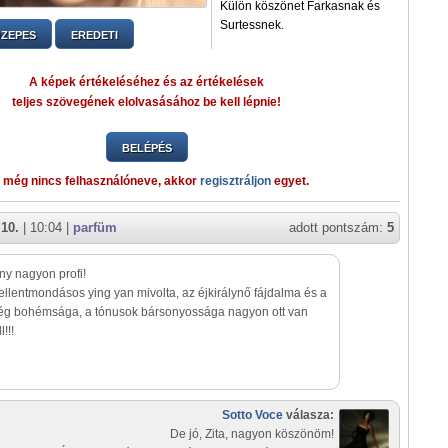
Külön köszönet Farkasnak és
Surtessnek.
ZEPES
EREDETI
A képek értékeléséhez és az értékelések
teljes szövegének elolvasásához be kell lépnie!
BELÉPÉS
 még nincs felhasználóneve, akkor
regisztráljon
egyet.
 10.
| 10:04 |
parfüm
adott pontszám:
5
ny nagyon profi!
 ellentmondásos ying yan mivolta, az éjkirálynő fájdalma és a
ég bohémsága, a tónusok bársonyossága nagyon ott van
l!!!
Sotto Voce
válasza:
De jó, Zita, nagyon köszönöm!