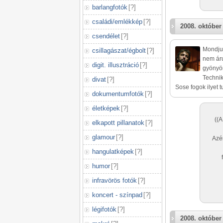
barlangfotók
[
?
]
családi/emlékkép
[
?
]
2008. október 
csendélet
[
?
]
Mondjuk
csillagászat/égbolt
[
?
]
nem áru
digit. illusztráció
[
?
]
gyönyör
Technik
divat
[
?
]
Sose fogok ilyet tu
dokumentumfotók
[
?
]
életképek
[
?
]
((A
elkapott pillanatok
[
?
]
glamour
[
?
]
Azér
hangulatképek
[
?
]
humor
[
?
]
infravörös fotók
[
?
]
koncert - színpad
[
?
]
légifotók
[
?
]
2008. október 