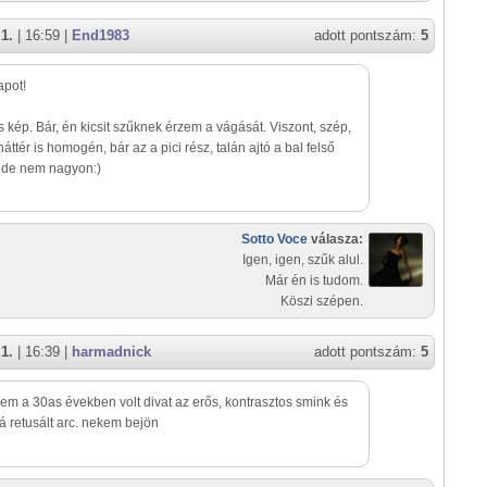
1.
| 16:59 |
End1983
adott pontszám:
5
apot!
 kép. Bár, én kicsit szűknek érzem a vágását. Viszont, szép,
háttér is homogén, bár az a pici rész, talán ajtó a bal felső
 de nem nagyon:)
Sotto Voce
válasza:
Igen, igen, szűk alul.
Már én is tudom.
Köszi szépen.
1.
| 16:39 |
harmadnick
adott pontszám:
5
zem a 30as években volt divat az erős, kontrasztos smink és
á retusált arc. nekem bejön