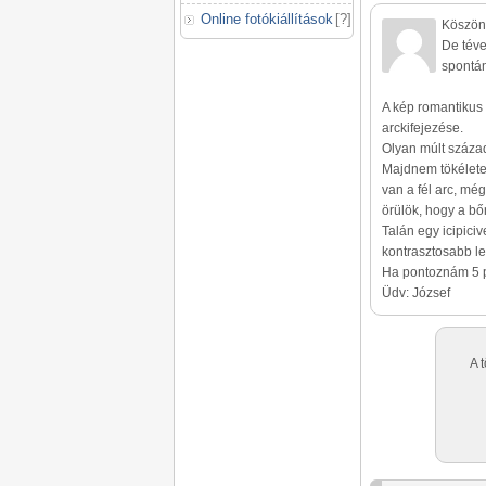
Online fotókiállítások
[
?
]
Köszön
De téve
spontán
A kép romantikus 
arckifejezése.
Olyan múlt száza
Majdnem tökéletes
van a fél arc, még
örülök, hogy a bőr 
Talán egy icipici
kontrasztosabb le
Ha pontoznám 5 p
Üdv: József
A 