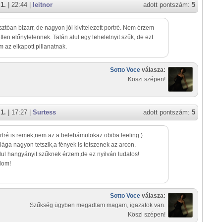
1.
| 22:44 |
leitnor
adott pontszám:
5
tóan bizarr, de nagyon jól kivitelezett portré. Nem érzem
etten előnytelennek. Talán alul egy leheletnyit szűk, de ezt
 az elkapott pillanatnak.
Sotto Voce
válasza:
Köszi szépen!
1.
| 17:27 |
Surtess
adott pontszám:
5
rtré is remek,nem az a belebámulokaz obiba feeling:)
ilága nagyon tetszik,a fények is tetszenek az arcon.
lul hangyányit szűknek érzem,de ez nyilván tudatos!
lom!
Sotto Voce
válasza:
Szűkség ügyben megadtam magam, igazatok van.
Köszi szépen!