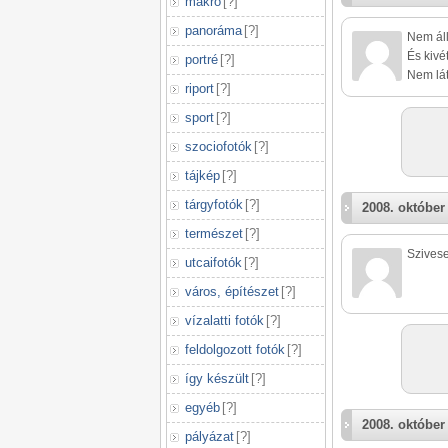
makró
[
?
]
panoráma
[
?
]
Nem áll
És kivé
portré
[
?
]
Nem lát
riport
[
?
]
sport
[
?
]
szociofotók
[
?
]
tájkép
[
?
]
tárgyfotók
[
?
]
2008. október 
természet
[
?
]
Szives
utcaifotók
[
?
]
város, építészet
[
?
]
vízalatti fotók
[
?
]
feldolgozott fotók
[
?
]
így készült
[
?
]
egyéb
[
?
]
2008. október 
pályázat
[
?
]