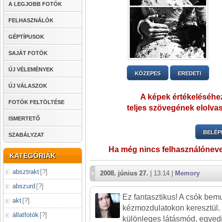
A LEGJOBB FOTÓK
FELHASZNÁLÓK
GÉPTÍPUSOK
SAJÁT FOTÓK
ÚJ VÉLEMÉNYEK
KÖZEPES
EREDETI
ÚJ VÁLASZOK
A képek értékeléséhez
FOTÓK FELTÖLTÉSE
teljes szövegének elolvas
ISMERTETŐ
BELÉP
SZABÁLYZAT
Ha még nincs felhasználónev
KATEGÓRIÁK
absztrakt
[
?
]
2008. június 27.
| 13:14 |
Memory
abszurd
[
?
]
Ez fantasztikus! A csók bem
akt
[
?
]
kézmozdulatokon keresztül.
állatfotók
[
?
]
különleges látásmód, egyed