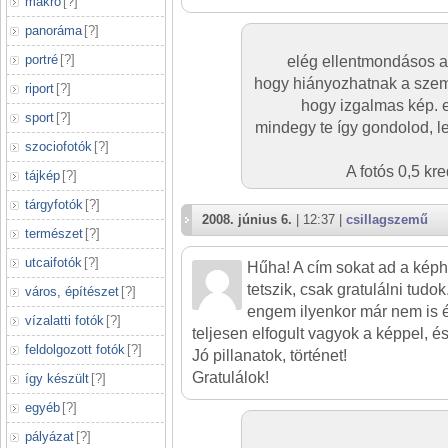
makró
[
?
]
panoráma
[
?
]
portré
[
?
]
elég ellentmondásos 
hogy hiányozhatnak a szem
riport
[
?
]
hogy izgalmas kép. e
sport
[
?
]
mindegy te így gondolod, le
szociofotók
[
?
]
A fotós 0,5 kr
tájkép
[
?
]
tárgyfotók
[
?
]
2008. június 6.
| 12:37 |
csillagszemű
természet
[
?
]
utcaifotók
[
?
]
Hűha! A cím sokat ad a ké
tetszik, csak gratulálni tudok
város, építészet
[
?
]
engem ilyenkor már nem is 
vízalatti fotók
[
?
]
teljesen elfogult vagyok a képpel,
feldolgozott fotók
[
?
]
Jó pillanatok, történet!
Gratulálok!
így készült
[
?
]
egyéb
[
?
]
pályázat
[
?
]