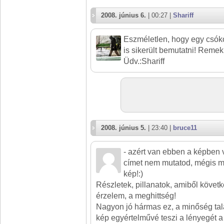
2008. június 6.
| 00:27 |
Shariff
Eszméletlen, hogy egy csóko
is sikerült bemutatni! Remek
Üdv.:Shariff
2008. június 5.
| 23:40 |
bruce11
- azért van ebben a képben 
címet nem mutatod, mégis min
kép!:)
Részletek, pillanatok, amiből követke
érzelem, a meghittség!
Nagyon jó hármas ez, a minőség tal
kép egyértelművé teszi a lényegét a m