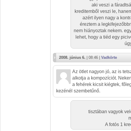
aki veszi a fáradts
kreditemből veszi le, hane
azért ilyen nagy a kont
éreztem a legkifejezőbbn
nem hiányoztak nekem. egyé
lehet, hogy a tiéd egy pici
úg
2008. június 6.
| 08:46 |
Vadkörte
Az ötlet nagyon jó, az is tet
alkotja a kompozíciót. Neke
a fehérek kicsit kiégtek, főle
kezénél szembetűnő.
tisztában vagyok vele
m
A fotós 1 kr