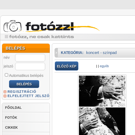
BELÉPÉS
koncert - színpad
KATEGÓRIA:
név
jelszó
|
|
egyéb
ELŐZŐ KÉP
Automatikus belépés
REGISZTRÁCIÓ
ELFELEJTETT JELSZÓ
FŐOLDAL
FOTÓK
CIKKEK