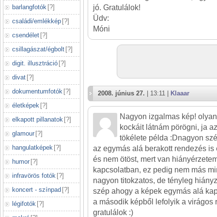
barlangfotók
[
?
]
jó. Gratulálok!
Üdv:
családi/emlékkép
[
?
]
Móni
csendélet
[
?
]
csillagászat/égbolt
[
?
]
digit. illusztráció
[
?
]
divat
[
?
]
dokumentumfotók
[
?
]
2008. június 27.
| 13:11 |
Klaaar
életképek
[
?
]
Nagyon izgalmas kép! olyan 
elkapott pillanatok
[
?
]
kockáit látnám pörögni, ja az 
glamour
[
?
]
tökélete példa :Dnagyon szé
hangulatképek
[
?
]
az egymás alá berakott rendezés is 
és nem ötöst, mert van hiányérzete
humor
[
?
]
kapcsolatban, ez pedig nem más min
infravörös fotók
[
?
]
nagyon titokzatos, de tényleg hián
koncert - színpad
[
?
]
szép ahogy a képek egymás alá ka
a második képből lefolyik a virágos 
légifotók
[
?
]
gratulálok :)