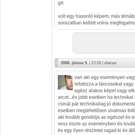
grt
volt egy hasonló képem, más témába
sorozatban kellett volna megfogalmaz
2008. június 5.
| 23:00 |
slacus
van aki egy eseményen vagy
lefotózza a táncosokat vagy 
egész alakos képet vagy elk
arcot...és jobb esetben ha technikai 
csinál pár technikailag jó dokumenta
esetben meglehetősen unalmas fotót.
aki tovább gondolja az egészet és eg
vesz észre az eseményben és továb
és egy ilyen részletet ragad ki és áll