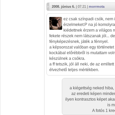
2008. június 6.
| 07:21 |
morrmota
ez csak színpadi csók, nem i
érzelmeket:P na jó komolyra f
kiédettnek érzem a világos r
fekete részek nem látszanak jól... d
fényképezésnek, játék a fénnyel.
a képsorozat valóban egy történetet m
kockábal előrébbről is mutattam vo
készülnek a csókra.
a ff tetszik, jól áll neki, de az említe
élvezhető teljes mértékben.
a kiégettség neked hiba
az eredeti képen minden 
ilyen kontrasztos képet aka
is m
A fotós 1 kr