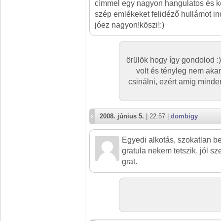
címmel egy nagyon hangulatos és 
szép emlékeket felidéző hullámot ind
jóez nagyon!köszi!:)
örülök hogy így gondolod :
volt és tényleg nem ak
csinálni, ezért amig minden
2008. június 5.
| 22:57 |
dombigy
Egyedi alkotás, szokatlan b
gratula nekem tetszik, jól sz
grat.