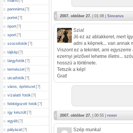
makró
[
?
]
panoráma
[
?
]
2007. október 27.
| 01:08 |
Sincerus
portré
[
?
]
riport
[
?
]
Szia!
sport
[
?
]
Jó ez az ablakkeret, mert így
adni a képnek... van annak m
szociofotók
[
?
]
Viszont ez a tekintet, ami egyszerre
tájkép
[
?
]
ezernyi jelzővel lehetne illetni... sz
tárgyfotók
[
?
]
hosszú a története.
Tetszik a kép!
természet
[
?
]
Grat!
utcaifotók
[
?
]
város, építészet
[
?
]
vízalatti fotók
[
?
]
feldolgozott fotók
[
?
]
így készült
[
?
]
2007. október 27.
| 00:55 |
roxor
egyéb
[
?
]
Szép munka!
pályázat
[
?
]