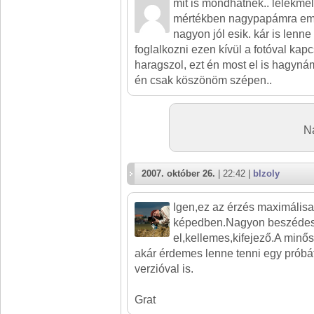
mit is mondhatnék.. lélekmel
mértékben nagypapámra eml
nagyon jól esik. kár is lenn
foglalkozni ezen kívül a fotóval ka
haragszol, ezt én most el is hagynám
én csak köszönöm szépen..
N
2007. október 26.
| 22:42 |
blzoly
Igen,ez az érzés maximális
képedben.Nagyon beszédes p
el,kellemes,kifejező.A minő
akár érdemes lenne tenni egy próbát
verzióval is.
Grat