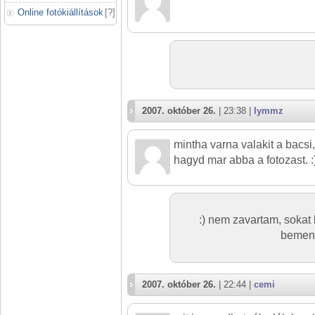
Online fotókiállítások
[
?
]
2007. október 26.
| 23:38 |
lymmz
mintha varna valakit a bacs
hagyd mar abba a fotozast. :
:) nem zavartam, sokat
bement
2007. október 26.
| 22:44 |
cemi