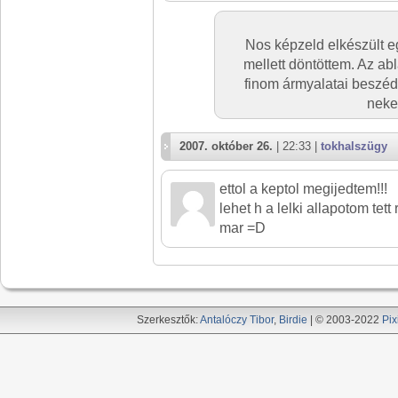
Nos képzeld elkészült eg
mellett döntöttem. Az abl
finom ármyalatai beszé
neke
2007. október 26.
| 22:33 |
tokhalszügy
ettol a keptol megijedtem!!!
lehet h a lelki allapotom tet
mar =D
Szerkesztők:
Antalóczy Tibor
,
Birdie
| © 2003-2022
Pix