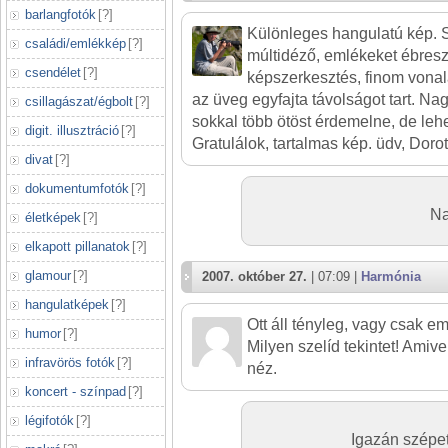
barlangfotók
[
?
]
Különleges hangulatú kép. 
családi/emlékkép
[
?
]
múltidéző, emlékeket ébresz
csendélet
[
?
]
képszerkesztés, finom vonal
az üveg egyfajta távolságot tart. Na
csillagászat/égbolt
[
?
]
sokkal több ötöst érdemelne, de lehe
digit. illusztráció
[
?
]
Gratulálok, tartalmas kép. üdv, Doro
divat
[
?
]
dokumentumfotók
[
?
]
Na
életképek
[
?
]
elkapott pillanatok
[
?
]
glamour
[
?
]
2007. október 27.
| 07:09 |
Harmónia
hangulatképek
[
?
]
Ott áll tényleg, vagy csak
humor
[
?
]
Milyen szelíd tekintet! Amive
infravörös fotók
[
?
]
néz.
koncert - színpad
[
?
]
légifotók
[
?
]
Igazán szépet