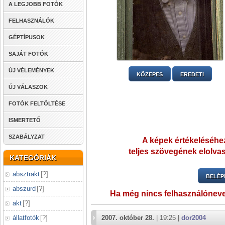
A LEGJOBB FOTÓK
FELHASZNÁLÓK
GÉPTÍPUSOK
SAJÁT FOTÓK
ÚJ VÉLEMÉNYEK
KÖZEPES
EREDETI
ÚJ VÁLASZOK
FOTÓK FELTÖLTÉSE
ISMERTETŐ
SZABÁLYZAT
A képek értékeléséhez
teljes szövegének elolvas
KATEGÓRIÁK
absztrakt
[
?
]
BELÉP
abszurd
[
?
]
Ha még nincs felhasználónev
akt
[
?
]
állatfotók
[
?
]
2007. október 28.
| 19:25 |
dor2004