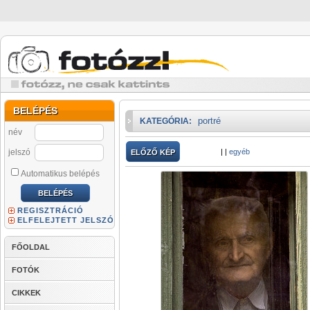
BELÉPÉS
portré
KATEGÓRIA:
név
jelszó
|
|
egyéb
ELŐZŐ KÉP
Automatikus belépés
REGISZTRÁCIÓ
ELFELEJTETT JELSZÓ
FŐOLDAL
FOTÓK
CIKKEK