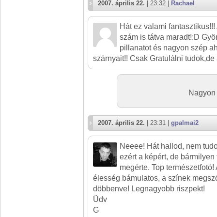
2007. április 22.
| 23:32 |
Rachael
Hát ez valami fantasztikus!!
szám is tátva maradt!:D Gyö
pillanatot és nagyon szép ah
szárnyait!! Csak Gratulálni tudok,de 
Nagyon 
2007. április 22.
| 23:31 |
gpalmai2
Neeee! Hát hallod, nem tud
ezért a képért, de bármilyen 
megérte. Top természetfotó!
élesség bámulatos, a színek megsz
döbbenve! Legnagyobb riszpekt!
Üdv
G