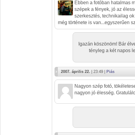
Ebben a fotóban hatalmas 
szépek a fények, jó az élessé
szerkesztés, technikailag ok 
még története is van...egyszerűen sz
Igazán köszönöm! Bár élve
tényleg a két napos l
2007. április 22.
| 23:49 |
Piás
Nagyon szép fotó, tökéletese
nagyon jó élesség. Gratulál