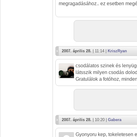
megragadásához.. ez esetben megér
2007. április 28.
| 11:14 |
KriszRyan
csodálatos szinek és lenyügö
látsszik milyen csodás dolod 
Gratulálok a fotóhoz, minde
2007. április 28.
| 10:20 |
Gabera
Gyonyoru kep, tokeletesen el