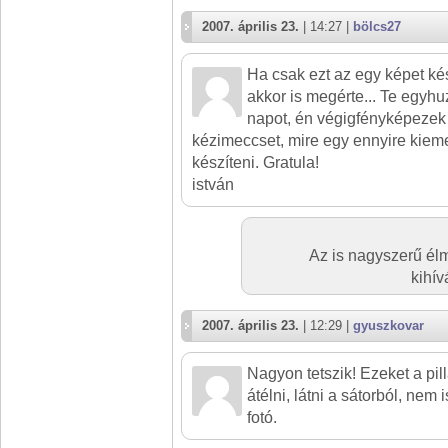
2007. április 23.
| 14:27 |
bölcs27
Ha csak ezt az egy képet ké
akkor is megérte... Te egy
napot, én végigfényképezek 
kézimeccset, mire egy ennyire kiem
készíteni. Gratula!
istván
Az is nagyszerű él
kihív
2007. április 23.
| 12:29 |
gyuszkovar
Nagyon tetszik! Ezeket a pi
átélni, látni a sátorból, nem
fotó.