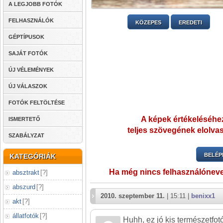
A LEGJOBB FOTÓK
FELHASZNÁLÓK
KÖZEPES
EREDETI
GÉPTÍPUSOK
SAJÁT FOTÓK
ÚJ VÉLEMÉNYEK
ÚJ VÁLASZOK
FOTÓK FELTÖLTÉSE
A képek értékeléséhez
ISMERTETŐ
teljes szövegének elolvas
SZABÁLYZAT
BELÉP
KATEGÓRIÁK
Ha még nincs felhasználónev
absztrakt
[
?
]
abszurd
[
?
]
2010. szeptember 11.
| 15:11 |
benixx1
akt
[
?
]
állatfotók
[
?
]
Huhh, ez jó kis természetfotó 