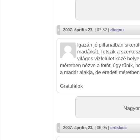
2007. április 23.
| 07:32 |
diegou
Igazán jó pillanatban sikerü
madárkát. Tetszik a szerkeszt
világos vízfelület közé helye
méretben nézve a fotót, úgy tűnik, 
a madár alakja, de eredeti méretben
Gratulálok
Nagyon
2007. április 23.
| 06:05 |
erőslacc