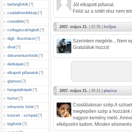
barlangfotók
[
?
]
Jól elkapott pillanat.
Felül az a sötét rész nem tet
családi/emlékkép
[
?
]
csendélet
[
?
]
2007. május 21.
| 22:35 |
lrs3joe
csillagászat/égbolt
[
?
]
digit. illusztráció
[
?
]
Szerintem megérte... Nem egy
divat
[
?
]
Gratulálok hozzá!
dokumentumfotók
[
?
]
életképek
[
?
]
elkapott pillanatok
[
?
]
glamour
[
?
]
hangulatképek
[
?
]
2007. május 21.
| 20:21 |
placica
humor
[
?
]
Csodálatosan szép.A sziluett
infravörös fotók
[
?
]
meglepően szép a hozzánk k
koncert - színpad
[
?
]
nagyon kemény meló. Amivel
légifotók
[
?
]
elképzelni tudom. Minden elismerés