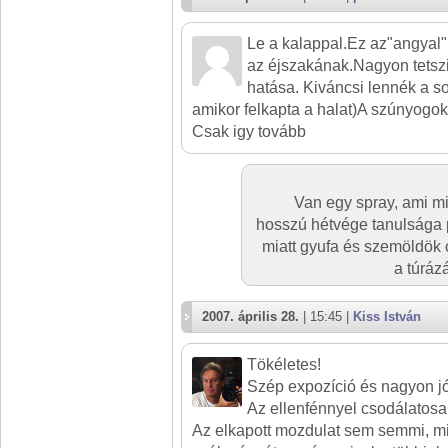
Le a kalappal.Ez az"angya
az éjszakának.Nagyon tetszi
hatása. Kiváncsi lennék a so
amikor felkapta a halat)A szúnyogok
Csak igy tovább
Van egy spray, ami m
hosszú hétvége tanulsága 
miatt gyufa és szemöldök 
a túrá
2007. április 28.
| 15:45 |
Kiss István
Tökéletes!
Szép expozíció és nagyon jó
Az ellenfénnyel csodálatosan
Az elkapott mozdulat sem semmi, m