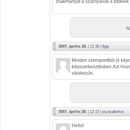
zsákmányát a szárnyaival a többiek 
N
2007. április 28.
| 12:39 |
fjgy
Minden szempontból jó képn
képszerkesztésben.Azt his
várakozás.
2007. április 28.
| 12:13 |
cs.szabolcs
Hello!