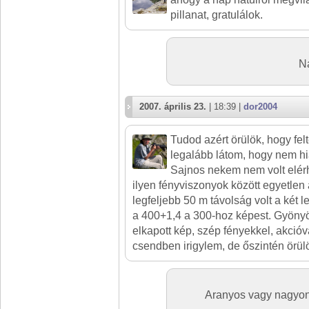
pillanat, gratulálok.
N
2007. április 23.
| 18:39 |
dor2004
Tudod azért örülök, hogy felt
legalább látom, hogy nem hiáb
Sajnos nekem nem volt elér
ilyen fényviszonyok között egyetlen 
legfeljebb 50 m távolság volt a két le
a 400+1,4 a 300-hoz képest. Gyönyör
elkapott kép, szép fényekkel, akcióv
csendben irigylem, de őszintén örülök
Aranyos vagy nagyon