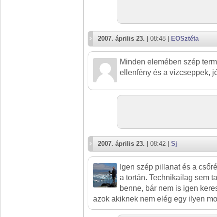
2007. április 23.
| 08:48 |
EOSztéta
Minden elemében szép termé
ellenfény és a vízcseppek, j
2007. április 23.
| 08:42 |
Sj
Igen szép pillanat és a csőré
a tortán. Technikailag sem ta
benne, bár nem is igen ker
azok akiknek nem elég egy ilyen moz