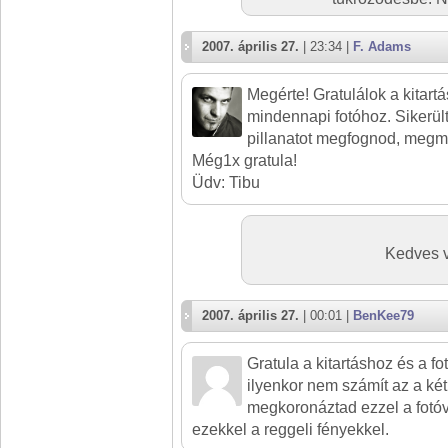
2007. április 27.
| 23:34 |
F. Adams
Megérte! Gratulálok a kitar
mindennapi fotóhoz. Sikerül
pillanatot megfognod, megm
Még1x gratula!
Üdv: Tibu
Kedves 
2007. április 27.
| 00:01 |
BenKee79
Gratula a kitartáshoz és a fo
ilyenkor nem számít az a két
megkoronáztad ezzel a fotóva
ezekkel a reggeli fényekkel.