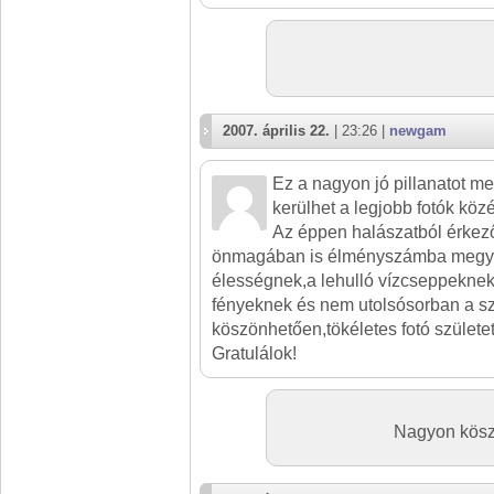
2007. április 22.
| 23:26 |
newgam
Ez a nagyon jó pillanatot me
kerülhet a legjobb fotók közé
Az éppen halászatból érkez
önmagában is élményszámba megy,
élességnek,a lehulló vízcseppeknek
fényeknek és nem utolsósorban a s
köszönhetően,tökéletes fotó születet
Gratulálok!
Nagyon kösz