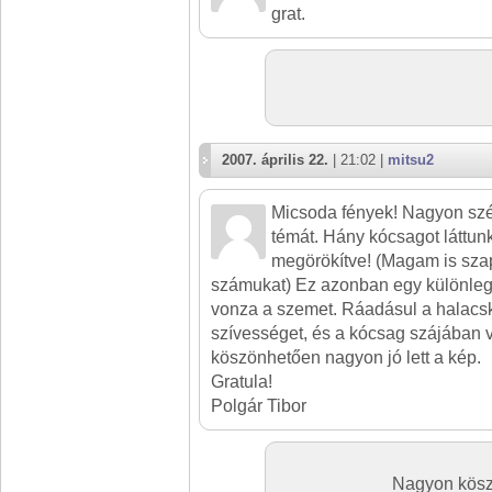
grat.
2007. április 22.
| 21:02 |
mitsu2
Micsoda fények! Nagyon sz
témát. Hány kócsagot láttun
megörökítve! (Magam is sza
számukat) Ez azonban egy különleg
vonza a szemet. Ráadásul a halacsk
szívességet, és a kócsag szájában
köszönhetően nagyon jó lett a kép.
Gratula!
Polgár Tibor
Nagyon kösz