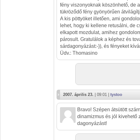
fény viszonyoknak köszönhető, de a 
tükröződő fény gyönyörűen átvilágítja
A kis pöttyöket illetően, ami gondol
lehet, hogy ki kellene retusálni, de c
elkapott mozdulat, amihez gondolom
párosult. Gratulálok a képhez és tov
sárdagonyázást:-)), és fényeket kívá
Üdv.: Thomasino
2007. április 23.
| 09:01 |
tystoo
Bravo! Szépen átsütött szárn
dinamizmus és jól kivehető
dagonyázást!