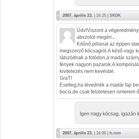
2007. április 23.
| 16:25 |
SKDK
Üdv!Viszont a végeredmény
abszolút megéri...
Kitűnő pillanat az éppen star
megszerző kócsagról.A késő vagy ko
látszódnak a fotódon,a madár szárnyá
fények nagyon pazarok.A komponálás
kivitelezés nem kevésbé.
GraT!
Esetleg,ha tévednék a madár faji be
bocsi,de csak felületesen ismerem ő
Igen nagy kócsag, igazán 
2007. április 23.
| 16:00 |
h.rom