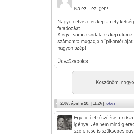
Na ez... ez igen!
Nagyon élvezetes kép amely kétség
fáradozást.
A egy csomó csodálatos kép elemet 
számomra megadja a "pikantériáját,
nagyon szép!
Üdv.:Szabolcs
Köszönöm, nagyon
2007. április 28.
| 11:26 |
tökös
Egy fotó elkészítése rendsze
igényel.. és nem mindig er
szerencse is szükséges egy 