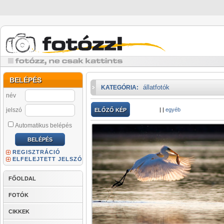
BELÉPÉS
állatfotók
KATEGÓRIA:
név
jelszó
|
|
egyéb
ELŐZŐ KÉP
Automatikus belépés
REGISZTRÁCIÓ
ELFELEJTETT JELSZÓ
FŐOLDAL
FOTÓK
CIKKEK