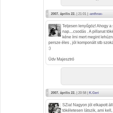
2007. április 22.
| 21:01 |
-anthrax-
Teljesen lenyűgöz! Ahogy a s
nap....csodás . A pillanat tö
kéne írni mert megint lehúzn
persze éles , jól komponált stb szo
:)
Üdv Majesztró
2007. április 22.
| 20:58 |
K.Geri
SZia! Nagyon jól elkapott ál
tökéletesen látszik, ami kell,