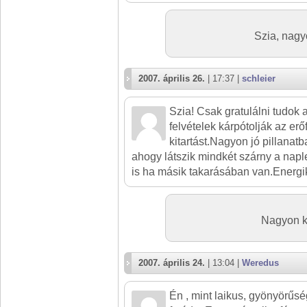
Szia, nagy
2007. április 26.
| 17:37 |
schleier
Szia! Csak gratulálni tudok 
felvételek kárpótolják az erő
kitartást.Nagyon jó pillanatba
ahogy látszik mindkét szárny a na
is ha másik takarásában van.Energik
Nagyon k
2007. április 24.
| 13:04 |
Weredus
Én , mint laikus, gyönyörűs