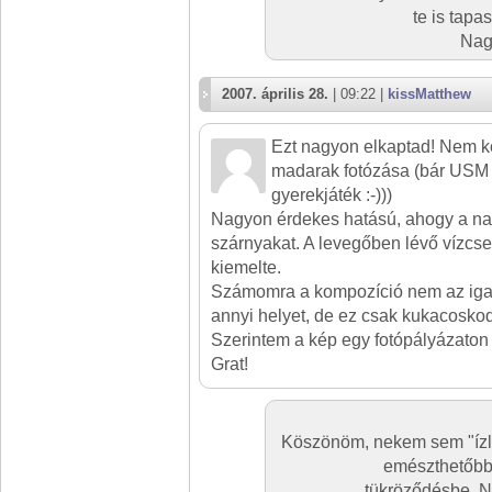
te is tapa
Nagy
2007. április 28.
| 09:22 |
kissMatthew
Ezt nagyon elkaptad! Nem k
madarak fotózása (bár USM 
gyerekjáték :-)))
Nagyon érdekes hatású, ahogy a napf
szárnyakat. A levegőben lévő vízcs
kiemelte.
Számomra a kompozíció nem az igaz
annyi helyet, de ez csak kukacoskod
Szerintem a kép egy fotópályázaton 
Grat!
Köszönöm, nekem sem "ízli
emészthetőbb,
tükröződésbe. 