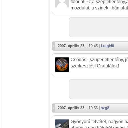
fotódat.Ez a szép ellenfény,
mozdulat, a színek...bámulat
2007. április 23.
| 19:45 |
Luigi40
Csodás...szuper ellenfény, j
szerkesztés! Gratulálok!
2007. április 23.
| 19:33 |
szg8
Gyönyörű felvétel, nagyon h
ahogy a nap hátulról megvilág