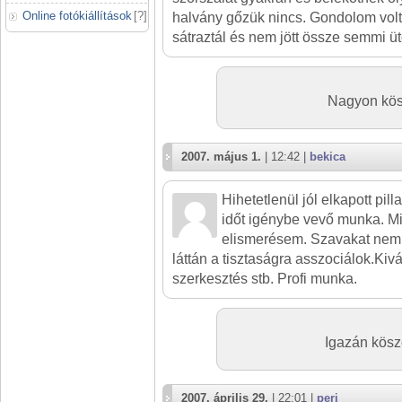
Online fotókiállítások
[
?
]
halvány gőzük nincs. Gondolom volt
sátraztál és nem jött össze semmi üt
Nagyon kös
2007. május 1.
| 12:42 |
bekica
Hihetetlenül jól elkapott pil
időt igénybe vevő munka. M
elismerésem. Szavakat nem 
láttán a tisztaságra asszociálok.Kivá
szerkesztés stb. Profi munka.
Igazán kösz
2007. április 29.
| 22:01 |
peri