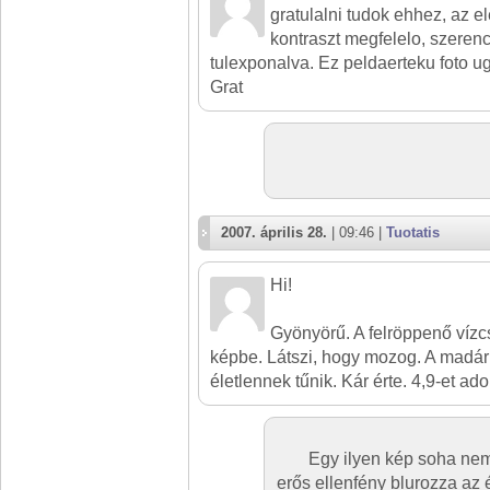
gratulalni tudok ehhez, az e
kontraszt megfelelo, szeren
tulexponalva. Ez peldaerteku foto 
Grat
2007. április 28.
| 09:46 |
Tuotatis
Hi!
Gyönyörű. A felröppenő vízc
képbe. Látszi, hogy mozog. A madár 
életlennek tűnik. Kár érte. 4,9-et ado
Egy ilyen kép soha nem
erős ellenfény blurozza az 