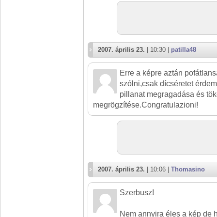
2007. április 23.
| 10:30 |
patilla48
Erre a képre aztán pofátlans
szólni,csak dícséretet érdeme
pillanat megragadása és tök
megrögzítése.Congratulazioni!
2007. április 23.
| 10:06 |
Thomasino
Szerbusz!
Nem annyira éles a kép de 