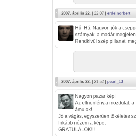
2007. április 22.
| 22:07 |
erdeinorbert
Hű. Hú. Nagyon jók a cseppek
szárnyak, a madár megjelené
Rendkívűl szép pillanat, meg
2007. április 22.
| 21:52 |
pearl_13
Nagyon pazar kép!
Az ellnenfény,a mozdulat, a 
ámulok!
Jó a vágás, egyszerűen tökéletes 
Inkább nézem a képet
GRATULÁLOK!!!