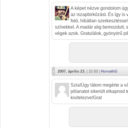
A képet nézve gondolom úgy
az iszapbirkózást. És így is
fotó, hibátlan szerkesztésse
színekkel. A madár alig bemozdult, s
végek azok. Gratulálok, gyönyörű pil
2007. április 23.
| 15:50 |
HorvathG
Szia!Úgy látom megérte a v
pillanatot sikerült elkapnod 
kivitelezve!Grat