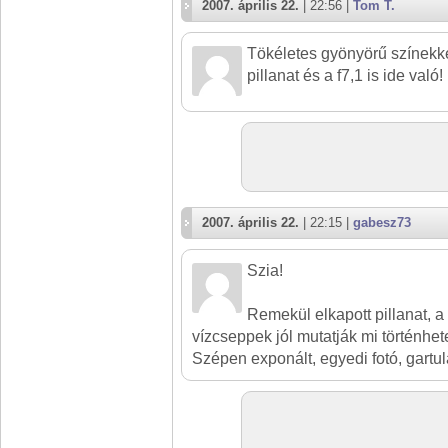
2007. április 22.
| 22:56 |
Tom T.
Tökéletes gyönyörű színekke
pillanat és a f7,1 is ide való
2007. április 22.
| 22:15 |
gabesz73
Szia!
Remekül elkapott pillanat, a
vízcseppek jól mutatják mi történhetet
Szépen exponált, egyedi fotó, gartul