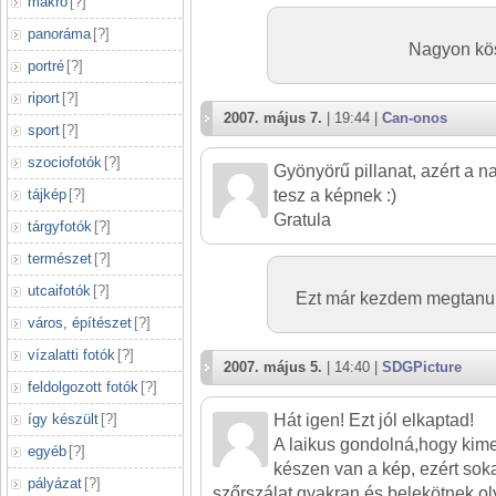
makró
[
?
]
panoráma
[
?
]
Nagyon kö
portré
[
?
]
riport
[
?
]
2007. május 7.
| 19:44 |
Can-onos
sport
[
?
]
szociofotók
[
?
]
Gyönyörű pillanat, azért a 
tájkép
[
?
]
tesz a képnek :)
Gratula
tárgyfotók
[
?
]
természet
[
?
]
utcaifotók
[
?
]
Ezt már kezdem megtanuln
város, építészet
[
?
]
vízalatti fotók
[
?
]
2007. május 5.
| 14:40 |
SDGPicture
feldolgozott fotók
[
?
]
így készült
[
?
]
Hát igen! Ezt jól elkaptad!
A laikus gondolná,hogy kime
egyéb
[
?
]
készen van a kép, ezért soka
pályázat
[
?
]
szőrszálat gyakran és belekötnek ol