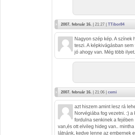
2007. február 16.
| 21:27 |
TTibor84
Nagyon szép kép. A színek
teszi. A képkivágásban sem t
jó ahogy van. Még több ilyet.
2007. február 16.
| 21:06 |
cemi
azt hiszem amint lesz rá le
Norvégiába fog vezetni. :) a
fordulna senkinek a fejébe
van,és ott elvileg hideg van.. minth
látnánk, kedve lenne az embernek e