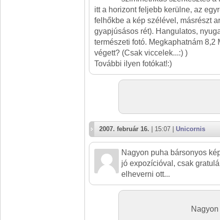
itt a horizont feljebb kerülne, az eg
felhőkbe a kép szélével, másrészt a
gyapjúsásos rét). Hangulatos, nyuga
természeti fotó. Megkaphatnám 8,2
végett? (Csak viccelek...:) )
További ilyen fotókat!:)
2007. február 16.
| 15:07 |
Unicornis
Nagyon puha bársonyos kép,
jó expozícióval, csak gratulá
elheverni ott...
Nagyon 