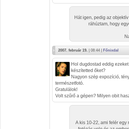
Hát igen, pedig az objektív
ráhúztam, hogy egy
N
2007. február 19.
| 08:44 |
Főnixdal
Hol dugdostad eddig ezeket
készítetted őket?
Nagyon szép expozíció, tén
természetfotó.
Gratulálok!
Volt szűrő a gépen? Milyen obit has
A kis 10-22, ami felér egy
fotózás vele és az ember