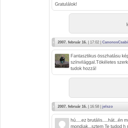
Gratulálok!
2007. február 16.
| 17:02 |
CanonosCsabi
Fantasztikus összhatásu ké
színvilággal.Tökéletes szerk
tudok hozzá!
2007. február 16.
| 16:58 |
jelszo
hú.....ez brutális.....hát...én
mondjak...sztem Te tudod h 