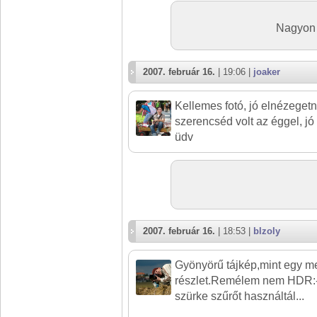
Nagyon 
2007. február 16.
| 19:06 |
joaker
Kellemes fotó, jó elnézegetn
szerencséd volt az éggel, jó k
üdv
2007. február 16.
| 18:53 |
blzoly
Gyönyörű tájkép,mint egy m
részlet.Remélem nem HDR:
szürke szűrőt használtál...