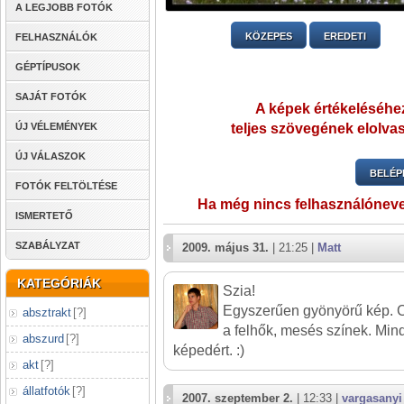
A LEGJOBB FOTÓK
KÖZEPES
EREDETI
FELHASZNÁLÓK
GÉPTÍPUSOK
SAJÁT FOTÓK
A képek értékeléséhez
ÚJ VÉLEMÉNYEK
teljes szövegének elolvas
ÚJ VÁLASZOK
BELÉP
FOTÓK FELTÖLTÉSE
Ha még nincs felhasználónev
ISMERTETŐ
SZABÁLYZAT
2009. május 31.
| 21:25 |
Matt
KATEGÓRIÁK
Szia!
Egyszerűen gyönyörű kép. 
absztrakt
[
?
]
a felhők, mesés színek. Min
abszurd
[
?
]
képedért. :)
akt
[
?
]
állatfotók
[
?
]
2007. szeptember 2.
| 12:33 |
vargasanyi