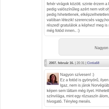
fehér virágok között. szinte érzem 
pedig valószínűleg azért nem volt ol
pedig hihetetlenek, elképzelhetetle
valóban létezik! szerencsés vagy,ho
részed! gratulálok a képhez! meg i
még fotód innen.. :)
Nagyon 
2007. február 16.
| 20:31 |
Cintia68
Nagyon szívesen! :)
Ez a fotód is gyönyörű, ilyen
Igaz, nem is járok Norvégiáb
képen sem láttam még ilyet. Hihetet
színvilága, mint egy rózsaszín álom
hívogató. Tényleg mesés.