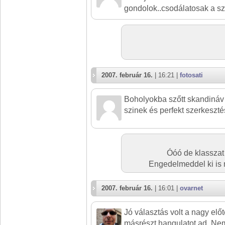
gondolok..csodálatosak a szín
2007. február 16.
| 16:21 |
fotosati
Boholyokba szőtt skandináv
szinek és perfekt szerkeszt
Óóó de klasszat 
Engedelmeddel ki is
2007. február 16.
| 16:01 |
ovarnet
Jó választás volt a nagy előt
másrészt hangulatot ad. Ne