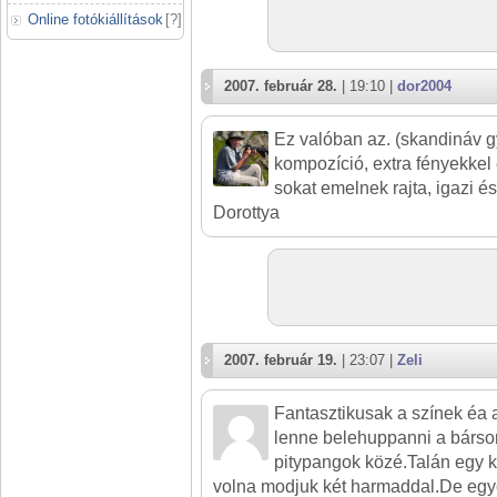
Online fotókiállítások
[
?
]
2007. február 28.
| 19:10 |
dor2004
Ez valóban az. (skandináv g
kompozíció, extra fényekkel 
sokat emelnek rajta, igazi és
Dorottya
2007. február 19.
| 23:07 |
Zeli
Fantasztikusak a színek éa
lenne belehuppanni a bárs
pitypangok közé.Talán egy k
volna modjuk két harmaddal.De eg