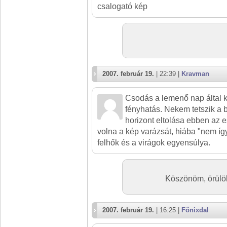
csalogató kép
2007. február 19.
| 22:39 |
Kravman
Csodás a lemenő nap által ke
fényhatás. Nekem tetszik a be
horizont eltolása ebben az 
volna a kép varázsát, hiába "nem így 
felhők és a virágok egyensúlya.
Köszönöm, örülök
2007. február 19.
| 16:25 |
Főnixdal