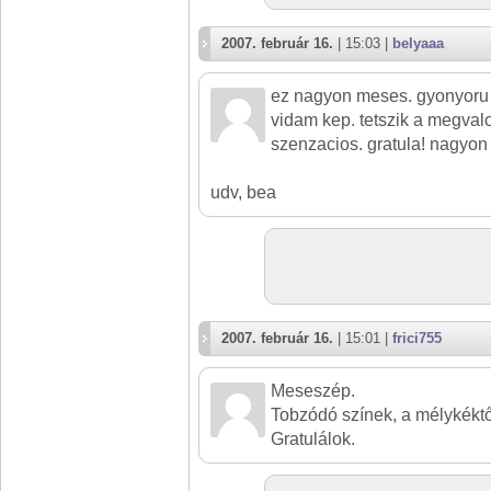
2007. február 16.
| 15:03 |
belyaaa
ez nagyon meses. gyonyoru 
vidam kep. tetszik a megval
szenzacios. gratula! nagyo
udv, bea
2007. február 16.
| 15:01 |
frici755
Meseszép.
Tobzódó színek, a mélykéktő
Gratulálok.