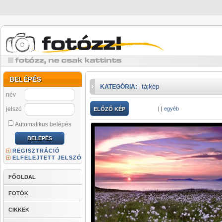
BELÉPÉS
tájkép
KATEGÓRIA:
név
jelszó
|
|
egyéb
ELŐZŐ KÉP
Automatikus belépés
REGISZTRÁCIÓ
ELFELEJTETT JELSZÓ
FŐOLDAL
FOTÓK
CIKKEK