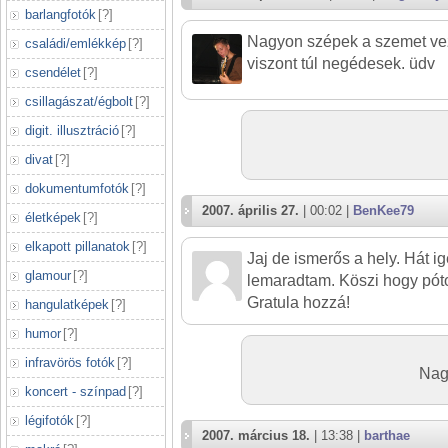
barlangfotók
[
?
]
Nagyon szépek a szemet vez
családi/emlékkép
[
?
]
viszont túl negédesek. üdv
csendélet
[
?
]
csillagászat/égbolt
[
?
]
digit. illusztráció
[
?
]
divat
[
?
]
dokumentumfotók
[
?
]
2007. április 27.
| 00:02 |
BenKee79
életképek
[
?
]
elkapott pillanatok
[
?
]
Jaj de ismerős a hely. Hát ig
glamour
[
?
]
lemaradtam. Köszi hogy pót
Gratula hozzá!
hangulatképek
[
?
]
humor
[
?
]
infravörös fotók
[
?
]
Nag
koncert - színpad
[
?
]
légifotók
[
?
]
2007. március 18.
| 13:38 |
barthae