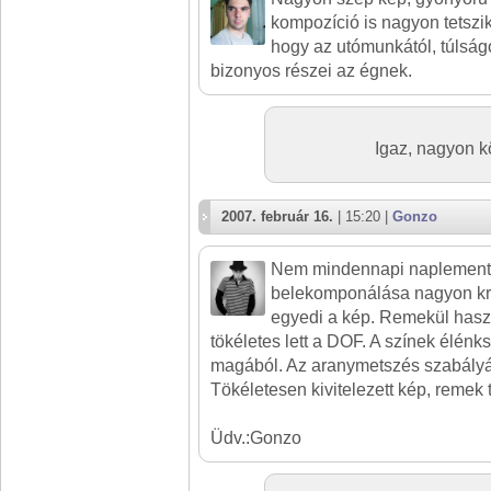
kompozíció is nagyon tetszik.
hogy az utómunkától, túlság
bizonyos részei az égnek.
Igaz, nagyon 
2007. február 16.
| 15:20 |
Gonzo
Nem mindennapi naplemente 
belekomponálása nagyon kreat
egyedi a kép. Remekül haszn
tökéletes lett a DOF. A színek élén
magából. Az aranymetszés szabályá
Tökéletesen kivitelezett kép, remek 
Üdv.:Gonzo