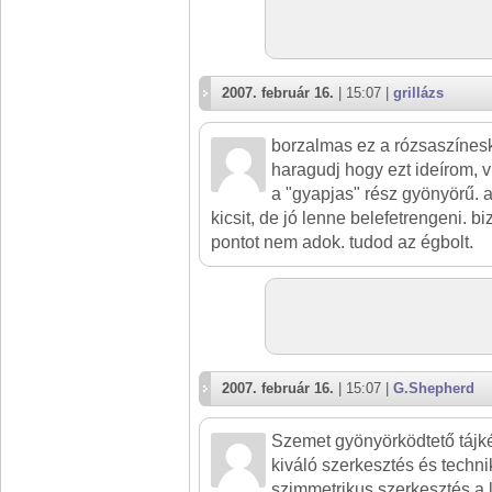
2007. február 16.
| 15:07 |
grillázs
borzalmas ez a rózsaszínes
haragudj hogy ezt ideírom, v
a "gyapjas" rész gyönyörű.
kicsit, de jó lenne belefetrengeni. b
pontot nem adok. tudod az égbolt.
2007. február 16.
| 15:07 |
G.Shepherd
Szemet gyönyörködtető tájk
kiváló szerkesztés és techni
szimmetrikus szerkesztés a 