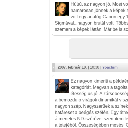
Húúú, az nagyon jó. Most v
hamarosan jönnek a képek á
volt egy analóg Canon egy 
Sigmával...nagyon brutál volt. Több
szemem a képek láttán. Már be is sc
2007. február 19.
| 10:38 |
Yoachim
Ez nagyon kimeríti a példaér
kategóriát. Megvan a tagolts
élesség us jó. A zársebesség
a bemozdulo virágok dinamikát viszn
nagyon szép. Nagyszerűek a színek
határeset a beégés szélén. Egy átm
átmenetes ND-szűrővel szerintem le
a tetejéből. Összeségében mesés! G