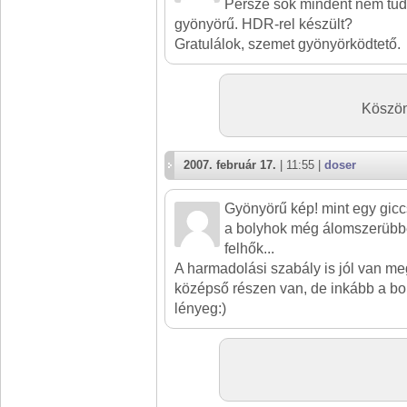
Persze sok mindent nem tud
gyönyörű. HDR-rel készült?
Gratulálok, szemet gyönyörködtető.
Köszö
2007. február 17.
| 11:55 |
doser
Gyönyörű kép! mint egy giccs
a bolyhok még álomszerübbé
felhők...
A harmadolási szabály is jól van me
középső részen van, de inkább a bo
lényeg:)