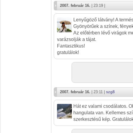
2007. február 16.
| 23:19 |
Lenyűgöző látvány! A termés
Gyönyörűek a színek, fénye
Az előtérben lévő virágok 
varázsolják a tájat.
Fantasztikus!
gratulálok!
2007. február 16.
| 23:11 |
szg8
Hát ez valami csodálatos. O
hangulata van. Kellemes sz
szerkesztésű kép. Gratulálok