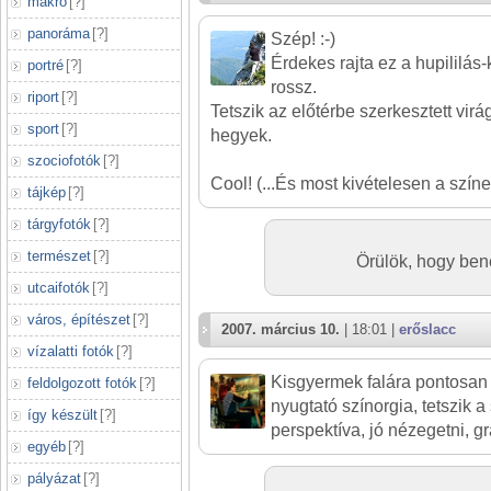
makró
[
?
]
panoráma
[
?
]
Szép! :-)
Érdekes rajta ez a hupililás
portré
[
?
]
rossz.
riport
[
?
]
Tetszik az előtérbe szerkesztett vi
sport
[
?
]
hegyek.
szociofotók
[
?
]
Cool! (...És most kivételesen a színek
tájkép
[
?
]
tárgyfotók
[
?
]
természet
[
?
]
Örülök, hogy ben
utcaifotók
[
?
]
város, építészet
[
?
]
2007. március 10.
| 18:01 |
erőslacc
vízalatti fotók
[
?
]
Kisgyermek falára pontosan
feldolgozott fotók
[
?
]
nyugtató színorgia, tetszik a
így készült
[
?
]
perspektíva, jó nézegetni, gr
egyéb
[
?
]
pályázat
[
?
]