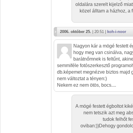
oldalára szerelt kijelző mia
közel álltam a házhoz, a 
2006. október 25.
| 20:51 |
koh-i-noor
Nagyon kár a mögé festett égb
hogy meg van csinálva, nag
barátnőmnek is feltűnt, akin
semmiféle fotószerkesztő programo
db.képemet megnézve biztos majd g
nem változtat a tényen:)
Nekem ez nem ötös, bocs....
A mögé festett égboltot k
nem tetszik azt meg ab
tudok felhőt fe
oviban:))Dehogy gondolo