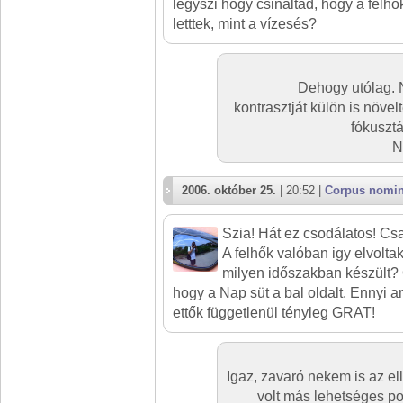
légyszi hogy csináltad, hogy a felhő
letttek, mint a vízesés?
Dehogy utólag. 
kontrasztját külön is növel
fókusztá
N
2006. október 25.
| 20:52 |
Corpus nomi
Szia! Hát ez csodálatos! Csa
A felhők valóban igy elvolt
milyen időszakban készült? 
hogy a Nap süt a bal oldalt. Ennyi 
ettők függetlenül tényleg GRAT!
Igaz, zavaró nekem is az el
volt más lehetséges po