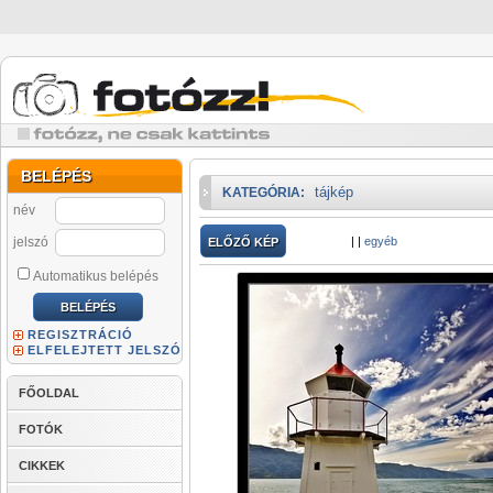
BELÉPÉS
tájkép
KATEGÓRIA:
név
jelszó
|
|
egyéb
ELŐZŐ KÉP
Automatikus belépés
REGISZTRÁCIÓ
ELFELEJTETT JELSZÓ
FŐOLDAL
FOTÓK
CIKKEK