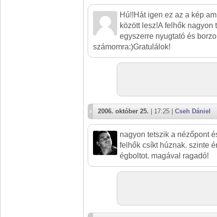
Hú!!Hát igen ez az a kép am
között lesz!A felhők nagyon 
egyszerre nyugtató és borz
számomra:)Gratulálok!
2006. október 25.
| 17:25 |
Cseh Dániel
nagyon tetszik a nézőpont é
felhők csíkt húznak. szinte
égboltot. magával ragadó!