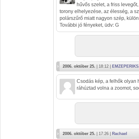
hűvős szelet, a friss levegőt
torony elhelyezése, az élesség, a sz
polárszűrő miatt nagyon szép, különl
További jó fényeket, üdv: G
2006. október 25.
| 18:12 |
EMZEPERIKS
Csodás kép, a felhők olyan 
ráhúztad volna a zoomot, sod
2006. október 25.
| 17:26 |
Rachael