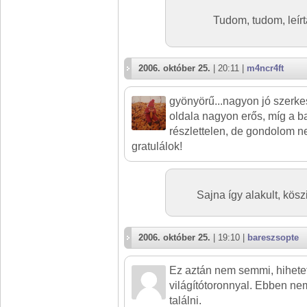
Tudom, tudom, leír
2006. október 25.
| 20:11 |
m4ncr4ft
gyönyörű...nagyon jó szerkes
oldala nagyon erős, míg a ba
részlettelen, de gondolom nem
gratulálok!
Sajna így alakult, kösz
2006. október 25.
| 19:10 |
bareszsopte
Ez aztán nem semmi, hihetetl
világítótoronnyal. Ebben nem
találni.