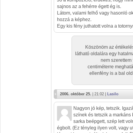
sajnos az a fehérre égett ég is.
Látom, valami felhő vagy hasonló o
hozzá a képhez.
Egy kis fény juthatott volna a totornyr
Köszönöm az értékelés
látható oldalára egy hatalma
nem szerettem 
centiméterre meghatár
ellenfény is a bal o
2006. október 25.
| 21:02 |
Lasilo
Nagyon jó kép, tetszik. Igaz
színek és tetszik a markáns k
sarka beépgett, szép lett vol
égbolt. (Ez tényleg ilyen volt, vagy u