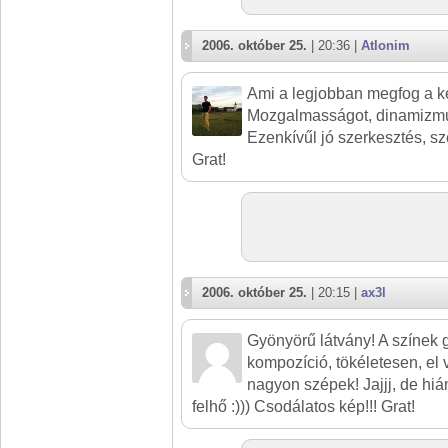
2006. október 25.
| 20:36 |
Atlonim
Ami a legjobban megfog a ké
Mozgalmasságot, dinamizmus
Ezenkívűl jó szerkesztés, sz
Grat!
2006. október 25.
| 20:15 |
ax3l
Gyönyörű látvány! A színek 
kompozíció, tökéletesen, el 
nagyon szépek! Jajjj, de hián
felhő :))) Csodálatos kép!!! Grat!