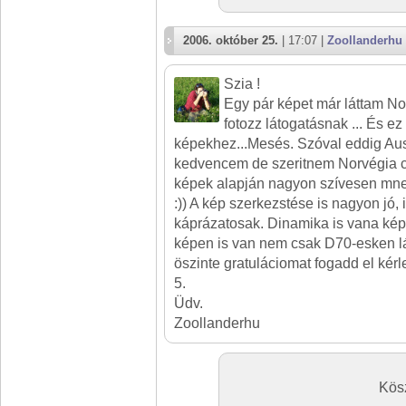
2006. október 25.
| 17:07 |
Zoollanderhu
Szia !
Egy pár képet már láttam No
fotozz látogatásnak ... És ez
képekhez...Mesés. Szóval eddig Ausz
kedvencem de szeritnem Norvégia cs
képek alapján nagyon szívesen mne
:)) A kép szerkezstése is nagyon jó, i
káprázatosak. Dinamika is vana ké
képen is van nem csak D70-esken látt
öszinte gratuláciomat fogadd el kérl
5.
Üdv.
Zoollanderhu
Kös