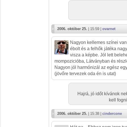
2006. október 25.
| 15:59 |
ovarnet
Nagyon kellemes színei vann
ébolt és a felhők játéka na
visza a képbe. Jól lett bele
mompozicióba, Látványban és részl
Nagyon jól harmónizál az egész egy
(jövőre tervezek oda én is utat)
Hajrá, jó időt kívánok nek
kell fog
2006. október 25.
| 15:38 |
cindercone