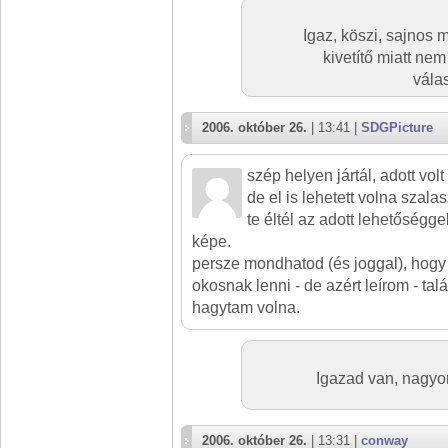
Igaz, köszi, sajnos 
kivetítő miatt ne
vála
2006. október 26.
| 13:41 |
SDGPicture
szép helyen jártál, adott vo
de el is lehetett volna szalas
te éltél az adott lehetőségge
képe.
persze mondhatod (és joggal), hogy
okosnak lenni - de azért leírom - tal
hagytam volna.
Igazad van, nagyo
2006. október 26.
| 13:31 |
conway