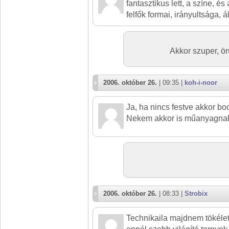
fantasztikus lett, a színe, és
felfők formai, irányultsága, ál
Akkor szuper, ö
2006. október 26.
| 09:35 |
koh-i-noor
Ja, ha nincs festve akkor boc
Nekem akkor is műanyagnak
2006. október 26.
| 08:33 |
Strobix
Technikaila majdnem tökélet