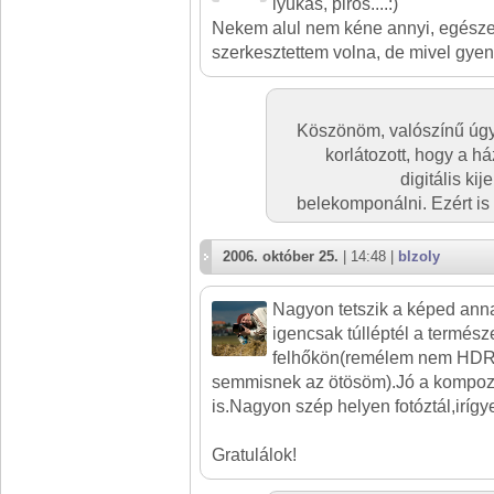
lyukas, piros....:)
Nekem alul nem kéne annyi, egész
szerkesztettem volna, de mivel gyengé
Köszönöm, valószínű úgy i
korlátozott, hogy a h
digitális ki
belekomponálni. Ezért is a
2006. október 25.
| 14:48 |
blzoly
Nagyon tetszik a képed ann
igencsak túlléptél a termész
felhőkön(remélem nem HDR,
semmisnek az ötösöm).Jó a kompozí
is.Nagyon szép helyen fotóztál,irígyel
Gratulálok!