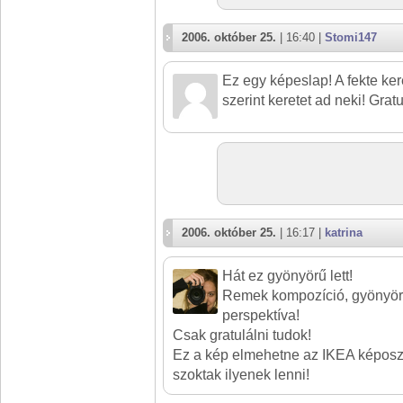
2006. október 25.
| 16:40 |
Stomi147
Ez egy képeslap! A fekte ke
szerint keretet ad neki! Gratu
2006. október 25.
| 16:17 |
katrina
Hát ez gyönyörű lett!
Remek kompozíció, gyönyörű
perspektíva!
Csak gratulálni tudok!
Ez a kép elmehetne az IKEA képoszt
szoktak ilyenek lenni!