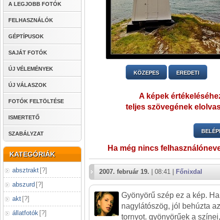
A LEGJOBB FOTÓK
FELHASZNÁLÓK
GÉPTÍPUSOK
SAJÁT FOTÓK
ÚJ VÉLEMÉNYEK
KÖZEPES
EREDETI
ÚJ VÁLASZOK
A képek értékeléséhez
FOTÓK FELTÖLTÉSE
teljes szövegének elolvas
ISMERTETŐ
BELÉP
SZABÁLYZAT
Ha még nincs felhasználónev
KATEGÓRIÁK
absztrakt
[
?
]
2007. február 19.
| 08:41 |
Főnixdal
abszurd
[
?
]
Gyönyörű szép ez a kép. Ha 
akt
[
?
]
nagylátószög, jól behúzta a
állatfotók
[
?
]
tornyot. gyönyörűek a színei,