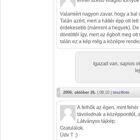
ennél szebb világító tornyok i
Valamiért nagyon zavar, hogy a bal ol
Talán azért, mert a háttér épp ott lett
érdekesebb (mármint a hegyek). De
döntöttél így, mert az égbolt meg ott
talán ez a kép még a középre rendezé
Igazad van, sajnos o
le
2006. október 26.
| 08:10 |
tesztfoto
A felhők az égen, mint fehér
távolodnak a középponttól, 
Látványos tájkép.
Gratulálok.
Üdv T :)