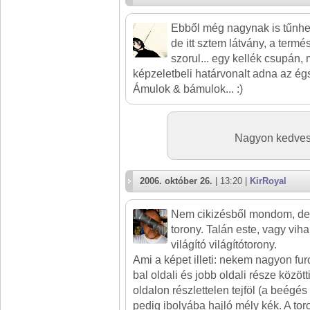
Ebből még nagynak is tűnhet 
de itt sztem látvány, a termé
szorul... egy kellék csupán,
képzeletbeli határvonalt adna az ég
Ámulok & bámulok... :)
Nagyon kedves
2006. október 26.
| 13:20 |
KirRoyal
Nem cikizésből mondom, de 
torony. Talán este, vagy vih
világító világítótorony.
Ami a képet illeti: nekem nagyon fur
bal oldali és jobb oldali része közöt
oldalon részlettelen tejföl (a beégés
pedig ibolyába hajló mély kék. A toro