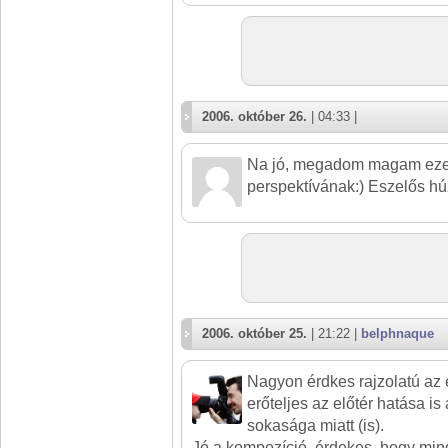
2006. október 26.
| 04:33 |
Na jó, megadom magam ezek
perspektívának:) Eszelős h
2006. október 25.
| 21:22 |
belphnaque
Nagyon érdkes rajzolatú az 
erőteljes az előtér hatása is
sokasága miatt (is).
Jó a kompozíció, érdekes, hogy min