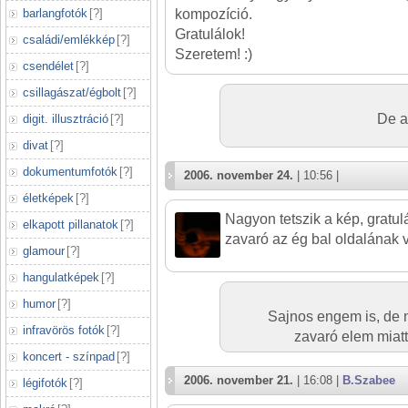
barlangfotók
[
?
]
kompozíció.
Gratulálok!
családi/emlékkép
[
?
]
Szeretem! :)
csendélet
[
?
]
csillagászat/égbolt
[
?
]
De a
digit. illusztráció
[
?
]
divat
[
?
]
dokumentumfotók
[
?
]
2006. november 24.
| 10:56 |
életképek
[
?
]
Nagyon tetszik a kép, gratul
elkapott pillanatok
[
?
]
zavaró az ég bal oldalának 
glamour
[
?
]
hangulatképek
[
?
]
humor
[
?
]
Sajnos engem is, de 
infravörös fotók
[
?
]
zavaró elem miat
koncert - színpad
[
?
]
2006. november 21.
| 16:08 |
B.Szabee
légifotók
[
?
]