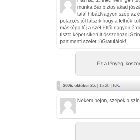
Hát na....Ehhez nem igen tud
munka.Bár biztos akad jósz
talál hibát.Nagyon szép az
polar),és jól látszik hogy a felhők 
másképp fúj a szél.Ettől nagyon ér
tiszta képet sikerült összehozni.Sz
part menti szelet :-)Gratulálok!
Ez a lényeg, kösz
2006. október 25.
| 15:38 |
F.K.
Nekem bejön, szépek a színe