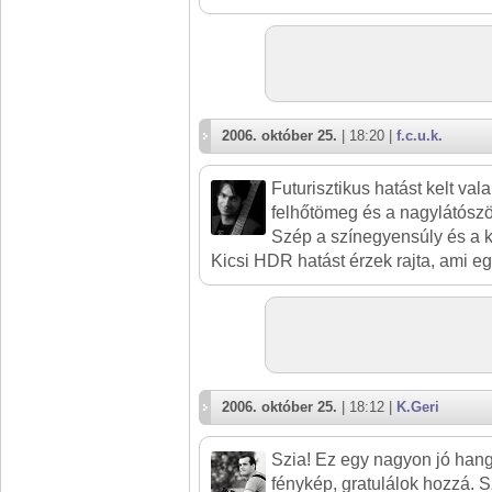
2006. október 25.
| 18:20 |
f.c.u.k.
Futurisztikus hatást kelt val
felhőtömeg és a nagylátószög
Szép a színegyensúly és a 
Kicsi HDR hatást érzek rajta, ami e
2006. október 25.
| 18:12 |
K.Geri
Szia! Ez egy nagyon jó han
fénykép, gratulálok hozzá. S