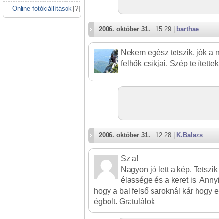
Online fotókiállítások
[
?
]
2006. október 31.
| 15:29 |
barthae
Nekem egész tetszik, jók a 
felhők csíkjai. Szép telítettek
2006. október 31.
| 12:28 |
K.Balazs
Szia!
Nagyon jó lett a kép. Tetszik
élassége és a keret is. Anny
hogy a bal felső saroknál kár hogy en
égbolt. Gratulálok