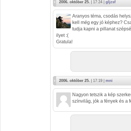
2006. október 25.
| 17:24 |
gljzsf
Aranyos téma, csodás helys
kell még egy jó képhez? Csak
tudja kapni a pillanat széps
ilyet :(
Gratula!
2006. október 25.
| 17:19 |
mni
Nagyon tetszik a kép szerke
színvilág, jók a fények és a f