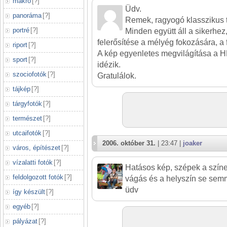
makró
[
?
]
Üdv.
panoráma
[
?
]
Remek, ragyogó klasszikus 
portré
[
?
]
Minden együtt áll a sikerhez
felerősítése a mélyég fokozására, a 
riport
[
?
]
A kép egyenletes megvilágítása a H
sport
[
?
]
idézik.
szociofotók
[
?
]
Gratulálok.
tájkép
[
?
]
tárgyfotók
[
?
]
természet
[
?
]
utcaifotók
[
?
]
2006. október 31.
| 23:47 |
joaker
város, építészet
[
?
]
vízalatti fotók
[
?
]
Hatásos kép, szépek a színe
feldolgozott fotók
[
?
]
vágás és a helyszín se semmi
üdv
így készült
[
?
]
egyéb
[
?
]
pályázat
[
?
]