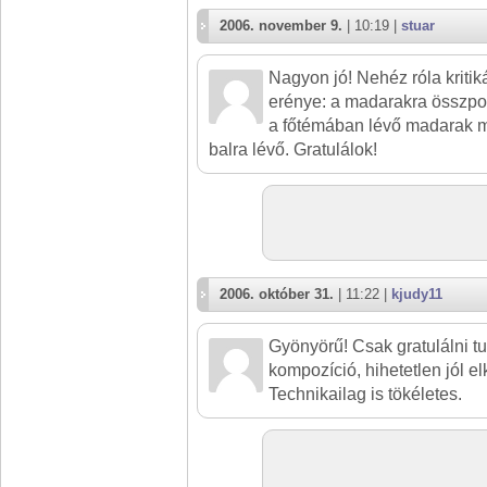
2006. november 9.
| 10:19 |
stuar
Nagyon jó! Nehéz róla kritikát
erénye: a madarakra összpon
a főtémában lévő madarak m
balra lévő. Gratulálok!
2006. október 31.
| 11:22 |
kjudy11
Gyönyörű! Csak gratulálni t
kompozíció, hihetetlen jól elk
Technikailag is tökéletes.