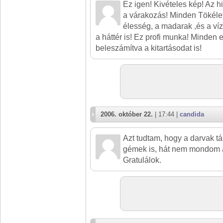
Ez igen! Kivételes kép! Az
a várakozás! Minden Tökélet
élesség, a madarak ,és a víz
a háttér is! Ez profi munka! Minden
beleszámítva a kitartásodat is!
2006. október 22.
| 17:44 |
candida
Azt tudtam, hogy a darvak t
gémek is, hát nem mondom a
Gratulálok.