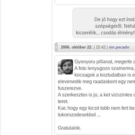
De jó hogy ezt írod
szépségéről. Néhá
kicserélik... csodás élmén
2006. október 22.
| 15:42 |
sin.pecado
Gyonyoru pillanat, megerte 
A foto lenyugozo szamomra,
kocsagok a koztudatban is e
elevenedik meg raadaskent egy nem
fuszerezve.
A szerkesztes is jo, a ket vizszintes 
teret.
Kar, hogy egy kicsit tobb nem fert be
tukorozodesekbol ...
Gratulalok.