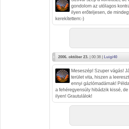
gondolom az utólagos kontras
ilyen erőteljesen, de mindeg
kerekítettem:-)
2006. október 23.
| 00:38 |
Luigi40
Meseszép! Szuper vágás! Jár
terület vita, hiszen a leeresz
ennyi gázlómadárnak! Példaé
a fehéregyensúly hibádzik kissé, de
ilyen! Grautulálok!