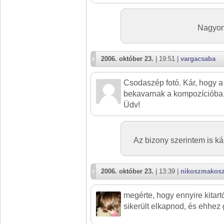
Nagyon
2006. október 23.
| 19:51 |
vargacsaba
Csodaszép fotó. Kár, hogy a
bekavarnak a kompozícióba
Üdv!
Az bizony szerintem is k
2006. október 23.
| 13:39 |
nikoszmakos
megérte, hogy ennyire kitartó
sikerült elkapnod, és ehhez 