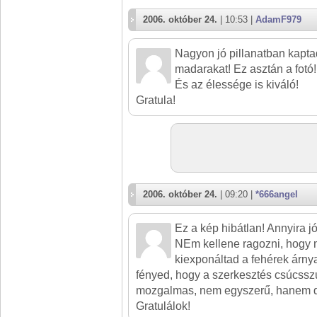
2006. október 24.
| 10:53 |
AdamF979
Nagyon jó pillanatban kapta
madarakat! Ez asztán a fotó!
És az élessége is kiváló!
Gratula!
2006. október 24.
| 09:20 |
*666angel
Ez a kép hibátlan! Annyira jó 
NEm kellene ragozni, hogy
kiexponáltad a fehérek árnyal
fényed, hogy a szerkesztés csúcssz
mozgalmas, nem egyszerű, hanem d
Gratulálok!