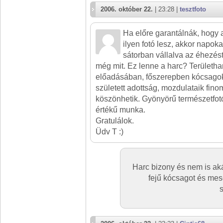
2006. október 22.
| 23:28 |
tesztfoto
Ha előre garantálnák, hogy
ilyen fotó lesz, akkor napok
sátorban vállalva az éhezést,
még mit. Ez lenne a harc? Területhar
előadásában, főszerepben kócsagok
született adottság, mozdulataik fin
köszönhetik. Gyönyörű természetfo
értékű munka.
Gratulálok.
Üdv T :)
Harc bizony és nem is ak
fejű kócsagot és mes