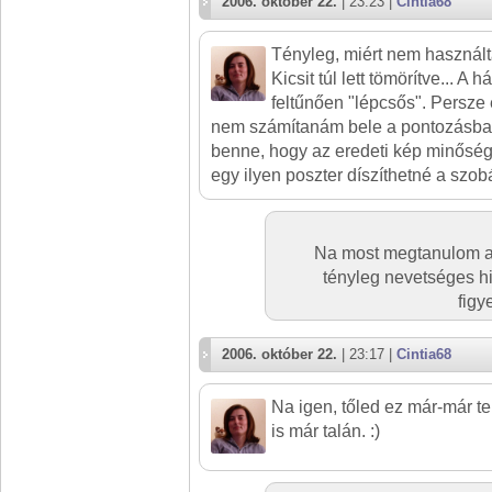
2006. október 22.
| 23:23 |
Cintia68
Tényleg, miért nem használt
Kicsit túl lett tömörítve... A
feltűnően "lépcsős". Persz
nem számítanám bele a pontozásba,
benne, hogy az eredeti kép minőség
egy ilyen poszter díszíthetné a szob
Na most megtanulom a 
tényleg nevetséges hib
figy
2006. október 22.
| 23:17 |
Cintia68
Na igen, tőled ez már-már te
is már talán. :)