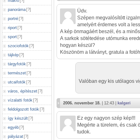
makró
[
?
]
panoráma
[
?
]
Üdv.
Szépen megvalósítótt izgal
portré
[
?
]
amelyért érdemes volt a les
riport
[
?
]
A kép önmagáért beszél, és a minősé
sport
[
?
]
A sarkok sötétedése utómunka ere
hogyan készül?
szociofotók
[
?
]
Köszönöm a látványt, gratula a fotó
tájkép
[
?
]
tárgyfotók
[
?
]
természet
[
?
]
Valóban egy kis utólagos vig
utcaifotók
[
?
]
város, építészet
[
?
]
vízalatti fotók
[
?
]
2006. november 18.
| 12:43 |
kalgeri
feldolgozott fotók
[
?
]
Ez egy nagyon szép kép!!!
így készült
[
?
]
Megérte a türelem, és csak ö
egyéb
[
?
]
tudok.
pályázat
[
?
]