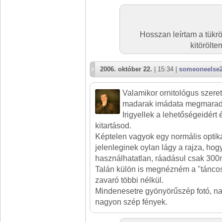
Hosszan leírtam a tükr
kitörölt
2006. október 22.
| 15:34 |
someoneelse
Valamikor ornitológus szeret
madarak imádata megmarad
Irigyellek a lehetőségeidért
kitartásod.
Képtelen vagyok egy normális optikár
jelenleginek oylan lágy a rajza, hog
használhatatlan, ráadásul csak 300mm
Talán külön is megnézném a "táncos
zavaró többi nélkül.
Mindenesetre gyönyörűszép fotó, nag
nagyon szép fények.