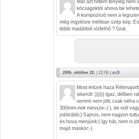
Már azt hittem tényleg nem v
kócsagoktól ahova be lehetett
A kompozíció nem a legszer
még irigylésre méltóan szép kép. Es
többi madárból vízfelhő ? Grat.
2006. október 22.
| 22:05 |
ax3l
Most értünk haza Rétimajor
sikerült :)))))) Igaz, délben ra
semmi nem jött, csak néha 
300mm-nek messze:-( ), de volt vag
jobbrább:) Sajnos, nem nagyon tuttu
és hova menjünk:( így hát, nem is j
majd máskor:-)