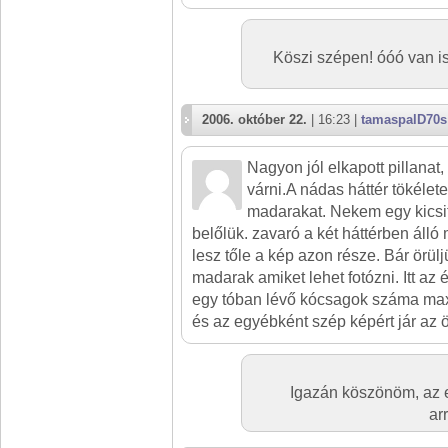
Köszi szépen! óóó van is
2006. október 22.
| 16:23 |
tamaspalD70s
Nagyon jól elkapott pillanat,
várni.A nádas háttér tökélet
madarakat. Nekem egy kicsit
belőlük. zavaró a két háttérben áll
lesz tőle a kép azon része. Bár örül
madarak amiket lehet fotózni. Itt a
egy tóban lévő kócsagok száma max 
és az egyébként szép képért jár az ö
Igazán köszönöm, az 
ar