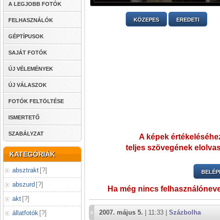
A LEGJOBB FOTÓK
KÖZEPES
EREDETI
FELHASZNÁLÓK
GÉPTÍPUSOK
SAJÁT FOTÓK
ÚJ VÉLEMÉNYEK
ÚJ VÁLASZOK
FOTÓK FELTÖLTÉSE
ISMERTETŐ
SZABÁLYZAT
A képek értékeléséhez
teljes szövegének elolvas
KATEGÓRIÁK
absztrakt
[
?
]
BELÉP
abszurd
[
?
]
Ha még nincs felhasználónev
akt
[
?
]
2007. május 5.
| 11:33 |
Százbolha
állatfotók
[
?
]