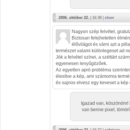
2006. október 22.
| 16:38 |
cloor
Nagyon szép felvétel, gratul
Biztosan felejhetetlen élmén
élővilágot és várni azt a pill
természet valami különlegeset ad n
Jók a felvétel színei, a széttárt szá
egyenesen lenyűgözőek.
Az egyetlen apró probléma szerintem 
élesítve a kép, ami számomra termés
és sajnos elvesz egy keveset a kép é
Igazad van, köszönöm! 
van benne pixel, tömörít
2006. október 22.
| 16:37 |
szkrivan