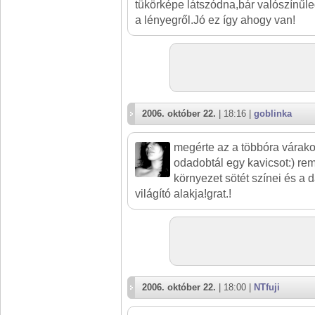
tükörképe látszódna,bár valószínűle
a lényegről.Jó ez így ahogy van!
2006. október 22.
| 18:16 |
goblinka
megérte az a többóra várakoz
odadobtál egy kavicsot:) rem
környezet sötét színei és a 
világító alakja!grat.!
2006. október 22.
| 18:00 |
NTfuji