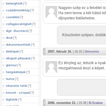
barlangfotók
[
?
]
Nagyon szép ez a felvétel is
családi/emlékkép
[
?
]
Ha nem lenne a két hátsó k
csendélet
[
?
]
díjnyertes fotólehetne.
csillagászat/égbolt
[
?
]
digit. illusztráció
[
?
]
Köszönöm szépen, örülök,
divat
[
?
]
dokumentumfotók
[
?
]
életképek
[
?
]
2007. február 16.
| 16:10 |
Unicornis
elkapott pillanatok
[
?
]
Ez tényleg az, tetszik a ny
glamour
[
?
]
mozgalmassá teszi a képet.
hangulatképek
[
?
]
humor
[
?
]
infravörös fotók
[
?
]
koncert - színpad
[
?
]
légifotók
[
?
]
2006. november 21.
| 15:38 |
B.Szabee