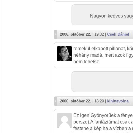
Nagyon kedves vagy
2006. október 22.
| 19:02 |
Cseh Dániel
remekül elkapott pillanat, k
néhány madá, mert azok figy
nem tehetsz.
2006. október 22.
| 18:29 |
kihittevolna
Ez igen!Gyönyörűek a fénye
persze).A fantáziámat csak 
festene a kép ha a vízben a