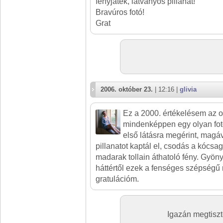
fényjáték, látványos pillanat!
Bravúros fotó!
Grat
2006. október 23.
| 12:16 |
glivia
Ez a 2000. értékelésem az o
mindenképpen egy olyan fotó
első látásra megérint, magá
pillanatot kaptál el, csodás a kócsa
madarak tollain áthatoló fény. Gyön
háttértől ezek a fenséges szépségű
gratulációm.
Igazán megtisz