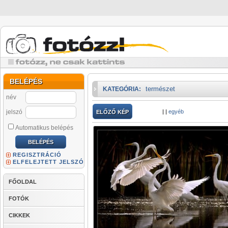
BELÉPÉS
természet
KATEGÓRIA:
név
jelszó
|
|
egyéb
ELŐZŐ KÉP
Automatikus belépés
REGISZTRÁCIÓ
ELFELEJTETT JELSZÓ
FŐOLDAL
FOTÓK
CIKKEK