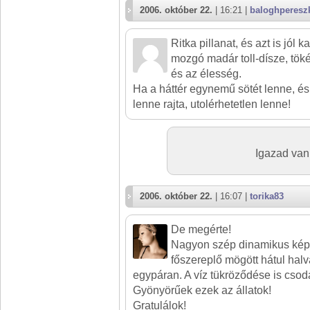
2006. október 22.
| 16:21 |
baloghperesz
Ritka pillanat, és azt is jól k
mozgó madár toll-dísze, töké
és az élesség.
Ha a háttér egynemű sötét lenne, és
lenne rajta, utolérhetetlen lenne!
Igazad van
2006. október 22.
| 16:07 |
torika83
De megérte!
Nagyon szép dinamikus kép.
főszereplő mögött hátul ha
egypáran. A víz tükröződése is csod
Gyönyörűek ezek az állatok!
Gratulálok!