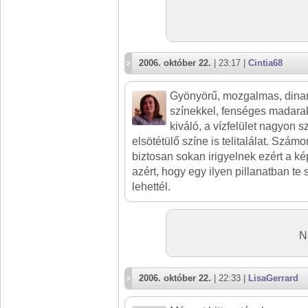
2006. október 22.
| 23:17 |
Cintia68
Gyönyörű, mozgalmas, dina
színekkel, fenséges madarak
kiváló, a vízfelület nagyon sz
elsötétülő színe is telitalálat. Számo
biztosan sokan irigyelnek ezért a képé
azért, hogy egy ilyen pillanatban te
lehettél.
N
2006. október 22.
| 22:33 |
LisaGerrard