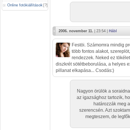
Online fotókiállítások
[
?
]
2006. november 11.
| 23:54 |
Hábl
Festöi. Számomra mindig pro
több fontos alakot, szereplö
rendezzek. Neked ez tökélete
diszkrét sötétbeborulása, a helyes e
pillanat elkapása... Csodás:)
Nagyon örülök a soraidna
az igazsághoz tartozik, 
határozzák meg a 
szerencsén. Azt szoktam
megteszem, de legfőké