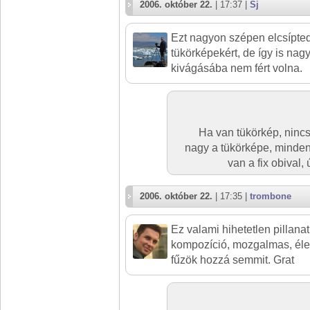
2006. október 22.
| 17:37 |
Sj
Ezt nagyon szépen elcsípted,
tükörképekért, de így is nag
kivágásába nem fért volna.
Ha van tükörkép, nincs
nagy a tükörképe, mindenb
van a fix obival
2006. október 22.
| 17:35 |
trombone
Ez valami hihetetlen pillanat.
kompozíció, mozgalmas, élet
fűzök hozzá semmit. Grat