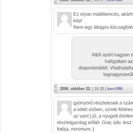
Ez olyan mátébencés, akár
kép!
Nem egy átlagos kócsagfotó
Attól azért nagyon
hallgattam a
diaporámáitól. Vitathatat
legnagyszerű
2006. október 22.
| 16:30 |
berci986
gyönyörű részletesek a szá
a sötét vízben, szinte földr
az van!:) jó, a nyugott élelte
részletgazdag előtér. Grat, üdv. les
fotója, minimum.:)