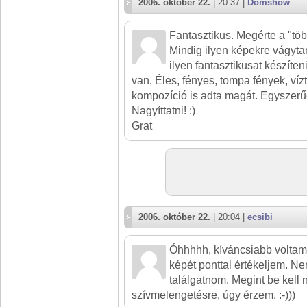
2006. október 22.
| 20:37 |
Domshow
Fantasztikus. Megérte a "töb
Mindig ilyen képekre vágyta
ilyen fantasztikusat készíten
van. Éles, fényes, tompa fények, víz
kompozíció is adta magát. Egyszerűe
Nagyíttatni! :)
Grat
2006. október 22.
| 20:04 |
ecsibi
Óhhhhh, kíváncsiabb voltam
képét ponttal értékeljem. Nem
találgatnom. Megint be kell
szívmelengetésre, úgy érzem. :-)))