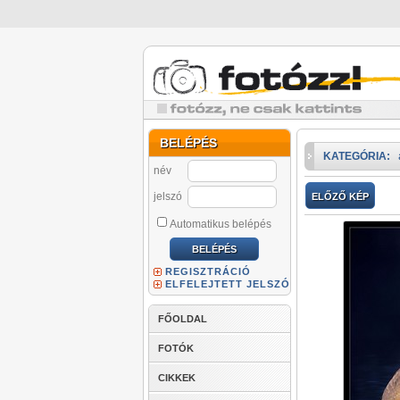
BELÉPÉS
KATEGÓRIA:
név
jelszó
ELŐZŐ KÉP
Automatikus belépés
REGISZTRÁCIÓ
ELFELEJTETT JELSZÓ
FŐOLDAL
FOTÓK
CIKKEK