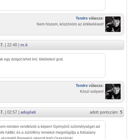
Tendre
válasza:
Nem hiszem, köszönöm az értékelésed!
7.
| 22:40 |
m.k
k egy dolgot lehet írni: tökéletes! grat.
Tendre
válasza:
Köszi szépen!
7.
| 02:57 |
aduplati
adott pontszám:
5
zem minden rendkívüli a képen! Gyönyörű színmélységet ad
ék háttér, és a súrlófény remekül megvilágítja a fotóalany
részletét! Remekül sikerült fotó! Gratulálok!