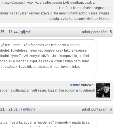
maszkolásnak hívják. Az élesítést pedig LAB módban, csak a
kontúrok kiemelésével végeztem.
nöm mégegyszer kedves szavaid, ha nem futnánk addig össze, nyugis,
sokáig alvós karácsonyt kívánok Neked!
 25.
| 18:44 |
gljzsf
adott pontszám:
5
jó lett Endre. Ezért érdemes volt feláldozni a hajnali
dődet. Tökéletesen éles kép amilyet csak tüköreflexessel
sinálni, ilyen fényviszonyok között. Jó a kompozíció, a sötét
körülöleli a madár alakját, és csak a vízen csillan némi fény.
 részletek, figyeljük a madarat, ő meg figyel minket.
Tendre
válasza:
ebben a pillanatban vett észre. Igazán köszönöm a figyelmed!
 21.
| 21:51 |
FuNS0f7
adott pontszám:
5
 igen! Le a kalappal, a "modelled" akármelyik madártársa