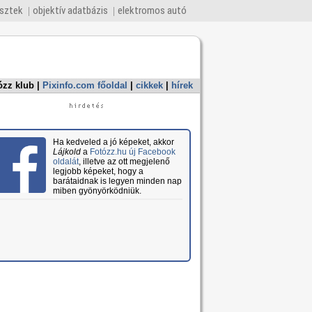
esztek
objektív adatbázis
elektromos autó
ózz klub
|
Pixinfo.com főoldal
|
cikkek
|
hírek
Ha kedveled a jó képeket, akkor
Lájkold
a
Fotózz.hu új Facebook
oldalát
, illetve az ott megjelenő
legjobb képeket, hogy a
barátaidnak is legyen minden nap
miben gyönyörködniük.