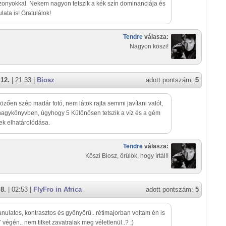
zonyokkal. Nekem nagyon tetszik a kék szín dominanciája és
lata is! Gratulálok!
Tendre
válasza:
Nagyon köszi!
 12.
| 21:33 |
Biosz
adott pontszám:
5
zően szép madár fotó, nem látok rajta semmi javítani valót,
nagykönyvben, úgyhogy 5 Különösen tetszik a víz és a gém
ek elhatárolódása.
Tendre
válasza:
Köszi Biosz, örülök, hogy írtál!!
8.
| 02:53 |
FlyFro in Africa
adott pontszám:
5
anulatos, kontrasztos és gyönyörű.. rétimajorban voltam én is
7 végén.. nem titket zavatralak meg véletlenül..? ;)