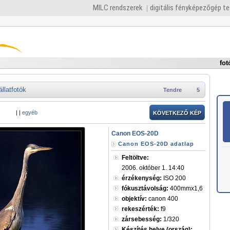
MILC rendszerek
digitális fényképezőgép t
fot
állatfotók
Tendre
5
|
|
egyéb
KÖVETKEZŐ KÉP
Canon EOS-20D
Canon EOS-20D adatlap
Feltöltve:
2006. október 1. 14:40
érzékenység:
ISO 200
fókusztávolság:
400mmx1,6
objektív:
canon 400
rekeszérték:
f9
zársebesség:
1/320
Készítés helye (ország):