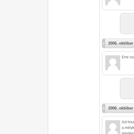
2006. október 
Erre csa
2006. október 
Azt his
a mélyk
minden 