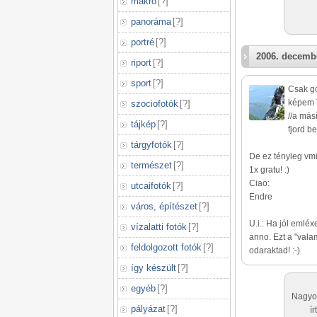
makró
[
?
]
panoráma
[
?
]
portré
[
?
]
2006. decembe
riport
[
?
]
sport
[
?
]
Csak g
képem T
szociofotók
[
?
]
//a más
tájkép
[
?
]
fjord be
tárgyfotók
[
?
]
De ez tényleg vmi
természet
[
?
]
1x gratu! :)
Ciao:
utcaifotók
[
?
]
Endre
város, építészet
[
?
]
U.i.: Ha jól emléx
vízalatti fotók
[
?
]
anno. Ezt a "vala
feldolgozott fotók
[
?
]
odaraktad! :-)
így készült
[
?
]
egyéb
[
?
]
Nagyon
pályázat
[
?
]
í