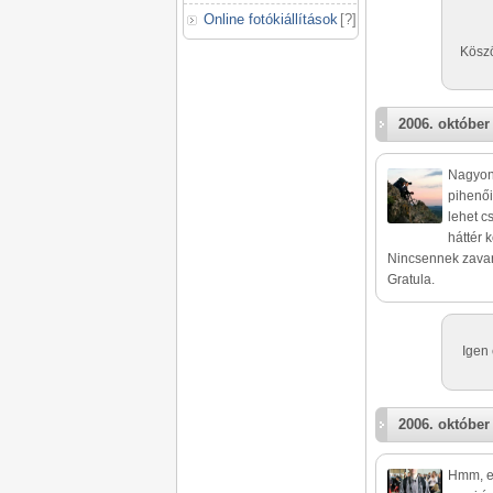
Online fotókiállítások
[
?
]
Köszö
2006. október
Nagyon 
pihenői
lehet c
háttér 
Nincsennek zavaró
Gratula.
Igen 
2006. október
Hmm, ez