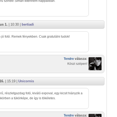
ru szinek! Siman kitennem nappaliban.
us 1.
| 10:30 |
bertiadi
jó fotó. Remek fényekben. Csak gratulálni tudok!
Tendre
válasza:
Köszi szépen!
16.
| 15:19 |
Unicornis
ű, részletgazdag fotó, kiváló expoval, egy kicsit hiányzik a
tükörben a tükörképe, de így is tökéletes.
Tendre
válasza: