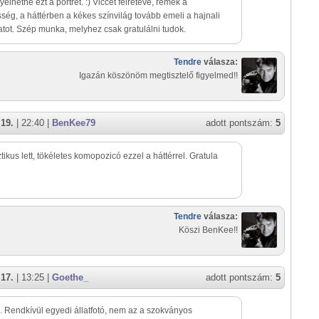
yelhetné ezt a portrét. :) Viccet félretéve, remek a
ség, a háttérben a kékes színvilág tovább emeli a hajnali
tot. Szép munka, melyhez csak gratulálni tudok.
Tendre
válasza:
Igazán köszönöm megtisztelő figyelmed!!
 19.
| 22:40 |
BenKee79
adott pontszám:
5
tikus lett, tökéletes komopozicó ezzel a háttérrel. Gratula
Tendre
válasza:
Köszi BenKee!!
 17.
| 13:25 |
Goethe_
adott pontszám:
5
. Rendkívül egyedi állatfotó, nem az a szokványos