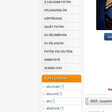
A LEGJOBB FOTÓK
FELHASZNÁLÓK
GÉPTÍPUSOK
SAJÁT FOTÓK
ÚJ VÉLEMÉNYEK
KÖ
ÚJ VÁLASZOK
FOTÓK FELTÖLTÉSE
ISMERTETŐ
SZABÁLYZAT
KATEGÓRIÁK
absztrakt
[
?
]
Ha
abszurd
[
?
]
akt
[
?
]
2015. szeptem
állatfotók
[
?
]