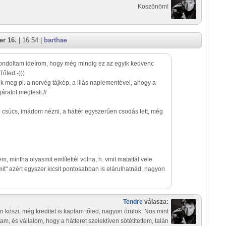
Köszönöm!
r 16.
| 16:54 |
barthae
ondoltam ideírom, hogy még mindig ez az egyik kedvenc
őled:-)))
ik meg pl. a norvég tájkép, a lilás naplementével, ahogy a
járatot megfesti.//
 csúcs, imádom nézni, a háttér egyszerűen csodás lett, még
em, mintha olyasmit említettél volna, h. vmit matattál vele
mit" azért egyszer kicsit pontosabban is elárulhatnád, nagyon
Tendre
válasza:
 köszi, még kreditet is kaptam tőled, nagyon örülök. Nos mint
rtam, és vállalom, hogy a hátteret szelektíven sötétítettem, talán