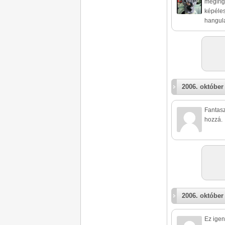
megiríg
képéles
hangula
2006. október
Fantasz
hozzá.
2006. október
Ez igen