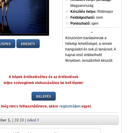
Magyarország
Készítés helye:
Rétimajor
Feldolgozható:
nem
Pontozható:
igen
..
Köszönöm barátaimnak a
hétvégi lehetőséget, a remek
ZEPES
EREDETI
hangulatot és sok jó tanácsot. A
hajnal első értékelhető
fényében, lessátorból készült.
A képek értékeléséhez és az értékelések
teljes szövegének elolvasásához be kell lépnie!
BELÉPÉS
 még nincs felhasználóneve, akkor
regisztráljon
egyet.
ber 1.
| 19:19 |
nikol f