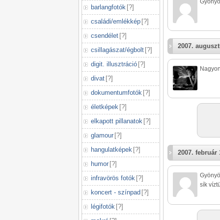
Gyonyo
barlangfotók
[
?
]
családi/emlékkép
[
?
]
csendélet
[
?
]
2007. auguszt
csillagászat/égbolt
[
?
]
digit. illusztráció
[
?
]
Nagyon 
divat
[
?
]
dokumentumfotók
[
?
]
életképek
[
?
]
elkapott pillanatok
[
?
]
glamour
[
?
]
hangulatképek
[
?
]
2007. február 
humor
[
?
]
Gyönyör
infravörös fotók
[
?
]
sík víz
koncert - színpad
[
?
]
légifotók
[
?
]