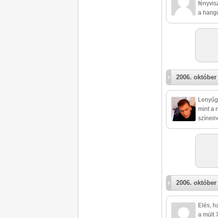
fényvis
a hangu
2006. október
Lenyűgö
mint a 
színein
2006. október 
Elés, h
a múlt 