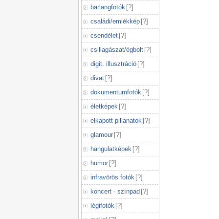
barlangfotók
[
?
]
családi/emlékkép
[
?
]
csendélet
[
?
]
csillagászat/égbolt
[
?
]
digit. illusztráció
[
?
]
divat
[
?
]
dokumentumfotók
[
?
]
életképek
[
?
]
elkapott pillanatok
[
?
]
glamour
[
?
]
hangulatképek
[
?
]
humor
[
?
]
infravörös fotók
[
?
]
koncert - színpad
[
?
]
légifotók
[
?
]