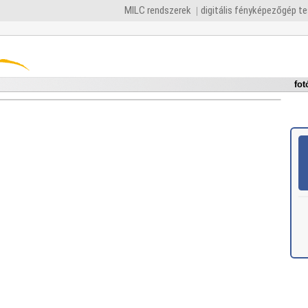
MILC rendszerek
digitális fényképezőgép t
fot