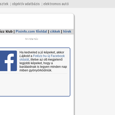
esztek
objektív adatbázis
elektromos autó
ózz klub
|
Pixinfo.com főoldal
|
cikkek
|
hírek
Ha kedveled a jó képeket, akkor
Lájkold
a
Fotózz.hu új Facebook
oldalát
, illetve az ott megjelenő
legjobb képeket, hogy a
barátaidnak is legyen minden nap
miben gyönyörködniük.