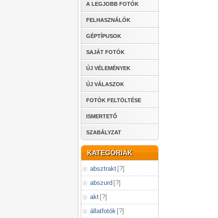
A LEGJOBB FOTÓK
FELHASZNÁLÓK
GÉPTÍPUSOK
SAJÁT FOTÓK
ÚJ VÉLEMÉNYEK
ÚJ VÁLASZOK
FOTÓK FELTÖLTÉSE
ISMERTETŐ
SZABÁLYZAT
KATEGÓRIÁK
absztrakt
[
?
]
abszurd
[
?
]
akt
[
?
]
állatfotók
[
?
]