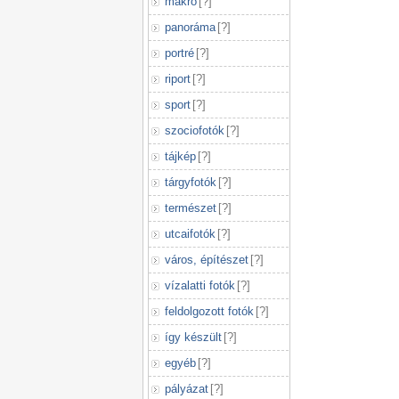
makró
[
?
]
panoráma
[
?
]
portré
[
?
]
riport
[
?
]
sport
[
?
]
szociofotók
[
?
]
tájkép
[
?
]
tárgyfotók
[
?
]
természet
[
?
]
utcaifotók
[
?
]
város, építészet
[
?
]
vízalatti fotók
[
?
]
feldolgozott fotók
[
?
]
így készült
[
?
]
egyéb
[
?
]
pályázat
[
?
]