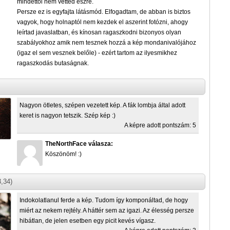
mindettől nem vetted észre.
Persze ez is egyfajta látásmód. Elfogadtam, de abban is biztos
vagyok, hogy holnaptól nem kezdek el aszerint fotózni, ahogy
leírtad javaslatban, és kínosan ragaszkodni bizonyos olyan
szabályokhoz amik nem tesznek hozzá a kép mondanivalójához
(igaz el sem vesznek belőle) - ezért tartom az ilyesmikhez
ragaszkodás butaságnak.
Nagyon ötletes, szépen vezetett kép. A fák lombja által adott
keret is nagyon tetszik. Szép kép :)
A képre adott pontszám: 5
TheNorthFace válasza:
Köszönöm! :)
,34)
Indokolatlanul ferde a kép. Tudom így komponáltad, de hogy
miért az nekem rejtély. A háttér sem az igazi. Az élesség persze
hibátlan, de jelen esetben egy picit kevés vígasz.