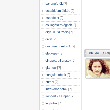
barlangfotók
[
?
]
családi/emlékkép
[
?
]
csendélet
[
?
]
csillagászat/égbolt
[
?
]
digit. illusztráció
[
?
]
divat
[
?
]
dokumentumfotók
[
?
]
(4,69)
életképek
[
?
]
Klaudia
elkapott pillanatok
[
?
]
glamour
[
?
]
hangulatképek
[
?
]
humor
[
?
]
infravörös fotók
[
?
]
koncert - színpad
[
?
]
légifotók
[
?
]