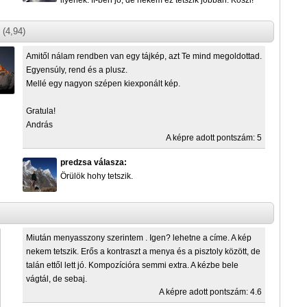
ilyenek. ff-ben jó, de nekem ez tetszik jobban. Köszi!
(4,94)
Amitől nálam rendben van egy tájkép, azt Te mind megoldottad.
Egyensúly, rend és a plusz.
Mellé egy nagyon szépen kiexponált kép.
Gratula!
András
A képre adott pontszám: 5
predzsa válasza:
Örülök hohy tetszik.
Miután menyasszony szerintem . Igen? lehetne a címe. A kép
nekem tetszik. Erős a kontraszt a menya és a pisztoly között, de
talán ettől lett jó. Kompozícióra semmi extra. A kézbe bele
vágtál, de sebaj.
A képre adott pontszám: 4.6