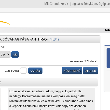
MILC rendszerek
digitális fényképezőgép t
fot
K JÓVÁHAGYÁSA
-ANTHRAX-
(4,84)
ÉSE
összesen: 378 darab
1/23 |
Oldal:
KÖVETKEZŐ
UTOLSÓ
)
Ezt az értékelést kizártnak tartom, hogy el fogadod. Na
mindegy. Borzalmasan unalmas kompozíción, még tudtál
rontani az utómunkával és a színekkel. Glamourhoz köze sincs
a képnek. Szerintem Piroska kezét valahogy szexisebben