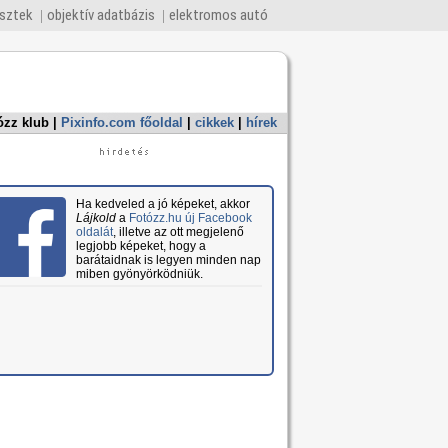
esztek
objektív adatbázis
elektromos autó
ózz klub
|
Pixinfo.com főoldal
|
cikkek
|
hírek
Ha kedveled a jó képeket, akkor
Lájkold
a
Fotózz.hu új Facebook
oldalát
, illetve az ott megjelenő
legjobb képeket, hogy a
barátaidnak is legyen minden nap
miben gyönyörködniük.