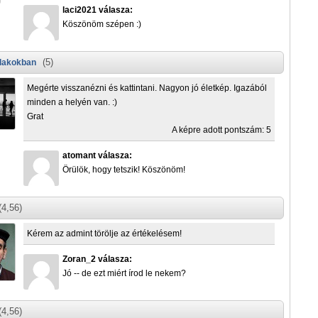
laci2021 válasza:
Köszönöm szépen :)
(5)
lakokban
Megérte visszanézni és kattintani. Nagyon jó életkép. Igazából
minden a helyén van. :)
Grat
A képre adott pontszám: 5
atomant válasza:
Örülök, hogy tetszik! Köszönöm!
(4,56)
Kérem az admint törölje az értékelésem!
Zoran_2 válasza:
Jó -- de ezt miért írod le nekem?
(4,56)