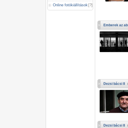
Online fotókiállítások
[
?
]
Emberek az ab
Dezsi bácsi II
Dezsi bácsi II