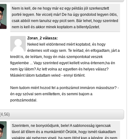
Nem is kell, de ne hogy már ez egy példás jól szerkesztett
portré legyen. Ne viccelj már! De ha úgy gondolod legyen ötös,
csak abból nem tanulsz egy picit sem. Bár lehet, hogy szerinted
nem is kell és akkor minek koptatom a billentyűzetet.
Zoran_2 válasza:
Neked kell eldöntened miért koptatod, és hogy
érdemes volt vagy sem. Te leírtad, én elfogadtam, járt a
kredit is, de leírtam, hogy én más szempontokat veszek
figyelembe ... Vagy szerinted egyet kellett volna értenem,ha én
nem így látom? Az lett volna az egyetlen és helyes válasz?
Másként látom tudattam veled - ennyi történt.
Nem tudom miért hozod fel a pontszámot immáron másodszor? -
én egy szóval sem említettem, és semmi bajom a
pontszámoddal.
(4,56)
Szerintem, ne bonyolódjunk, bele! A sablonosság igencsak
távol áll tőlem és a munkáimtól! Örülök, hogy ismét ráakadtam
valakire aki nehezen viseli, ha nem ötöst kap a képére, és nem