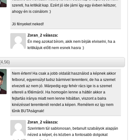
szereti, ha kritikát kap. Ezért jó ide járni így egy évben kétszer,
ahogy én is csinálom :)
Jó fényeket neked!
Zoran_2 válasza:
Én meg azokat bírom, akik nem bírják elviselni, ha a
kritikájuk előtt nem esnek hasra :)
(4,56)
Nem értem! Ha csak a jobb oldalát használod a képnek akkor
felborul, egyensúlyt tudsz bármivel teremteni, de ha a szemet
elvezeti az nem jó. Márpedig egy fehér rács ige is a szemet
eltereli a főtémáról. Ha homogén lenne a háttér akkor a
fejtartás iránya miatt nem lenne hibátlan, viszont a balra
kinézéssel teremtenél rendet a képen. Remélem ez így nem
tűnik BUTAságnak!
Zoran_2 válasza:
Szerintem túl sablonosan, betanult szabályok alapján
nézed a képet, és közben a fontosabb dolgokat