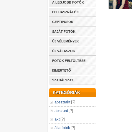
A LEGJOBB FOTÓK
FELHASZNÁLÓK
GÉPTÍPUSOK
SAJÁT FOTÓK
ÚJ VÉLEMÉNYEK
ÚJ VÁLASZOK
FOTÓK FELTÖLTÉSE
ISMERTETŐ
SZABÁLYZAT
KATEGÓRIÁK
absztrakt
[
?
]
abszurd
[
?
]
akt
[
?
]
állatfotók
[
?
]