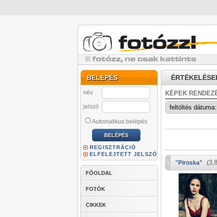
BELÉPÉS
ÉRTÉKELÉSE
név
KÉPEK RENDEZ
jelszó
Automatikus belépés
REGISZTRÁCIÓ
ELFELEJTETT JELSZÓ
(3,8
"Piroska"
FŐOLDAL
FOTÓK
CIKKEK