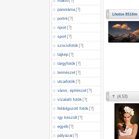
makró
[
?
]
panoráma
[
?
]
Lhotse 8516m
portré
[
?
]
riport
[
?
]
sport
[
?
]
szociofotók
[
?
]
tájkép
[
?
]
tárgyfotók
[
?
]
természet
[
?
]
utcaifotók
[
?
]
város, építészet
[
?
]
(4,53)
?
vízalatti fotók
[
?
]
feldolgozott fotók
[
?
]
így készült
[
?
]
egyéb
[
?
]
pályázat
[
?
]