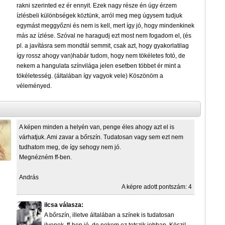
rakni szerinted ez ér ennyit. Ezek nagy része én úgy érzem
ízlésbeli különbségek köztünk, arról meg meg úgysem tudjuk
egymást meggyőzni és nem is kell, mert így jó, hogy mindenkinek
más az ízlése. Szóval ne haragudj ezt most nem fogadom el, (és
pl. a javításra sem mondtál semmit, csak azt, hogy gyakorlatilag
így rossz ahogy van)habár tudom, hogy nem tökéletes fotó, de
nekem a hangulata színvilága jelen esetben többet ér mint a
tökéletesség. (általában így vagyok vele) Köszönöm a
véleményed.
A képen minden a helyén van, penge éles ahogy azt el is
várhatjuk. Ami zavar a bőrszín. Tudatosan vagy sem ezt nem
tudhatom meg, de így sehogy nem jó.
Megnézném ff-ben.
András
A képre adott pontszám: 4
ilcsa válasza:
A bőrszín, illetve általában a színek is tudatosan