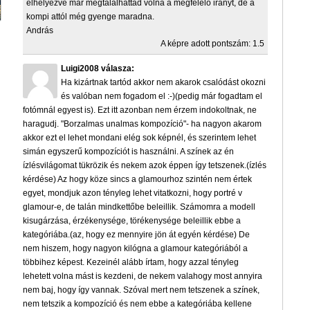
elhelyezve már megtalálhattad volna a megfelelő irányt, de a
kompi attól még gyenge maradna.
András
A képre adott pontszám: 1.5
Luigi2008 válasza:
Ha kizártnak tartód akkor nem akarok csalódást okozni
és valóban nem fogadom el :-)(pedig már fogadtam el
fotómnál egyest is). Ezt itt azonban nem érzem indokoltnak, ne
haragudj. "Borzalmas unalmas kompozíció"- ha nagyon akarom
akkor ezt el lehet mondani elég sok képnél, és szerintem lehet
simán egyszerű kompozíciót is használni. A színek az én
ízlésvilágomat tükrözik és nekem azok éppen így tetszenek.(ízlés
kérdése) Az hogy köze sincs a glamourhoz szintén nem értek
egyet, mondjuk azon tényleg lehet vitatkozni, hogy portré v
glamour-e, de talán mindkettőbe beleillik. Számomra a modell
kisugárzása, érzékenysége, törékenysége beleillik ebbe a
kategóriába.(az, hogy ez mennyire jön át egyén kérdése) De
nem hiszem, hogy nagyon kilógna a glamour kategóriából a
többihez képest. Kezeinél alább írtam, hogy azzal tényleg
lehetett volna mást is kezdeni, de nekem valahogy most annyira
nem baj, hogy így vannak. Szóval mert nem tetszenek a színek,
nem tetszik a kompozíció és nem ebbe a kategóriába kellene