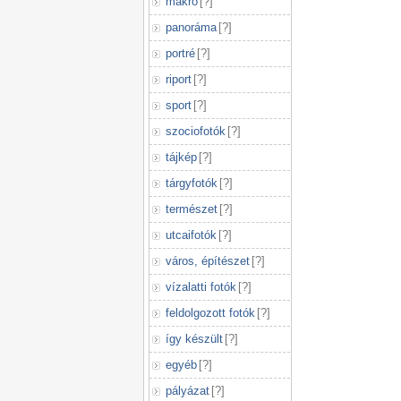
makró
[
?
]
panoráma
[
?
]
portré
[
?
]
riport
[
?
]
sport
[
?
]
szociofotók
[
?
]
tájkép
[
?
]
tárgyfotók
[
?
]
természet
[
?
]
utcaifotók
[
?
]
város, építészet
[
?
]
vízalatti fotók
[
?
]
feldolgozott fotók
[
?
]
így készült
[
?
]
egyéb
[
?
]
pályázat
[
?
]