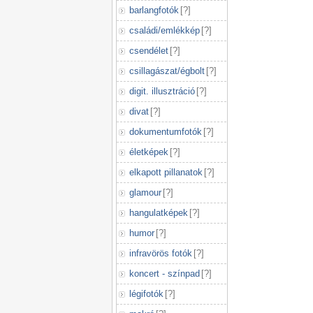
barlangfotók
[
?
]
családi/emlékkép
[
?
]
csendélet
[
?
]
csillagászat/égbolt
[
?
]
digit. illusztráció
[
?
]
divat
[
?
]
dokumentumfotók
[
?
]
életképek
[
?
]
elkapott pillanatok
[
?
]
glamour
[
?
]
hangulatképek
[
?
]
humor
[
?
]
infravörös fotók
[
?
]
koncert - színpad
[
?
]
légifotók
[
?
]