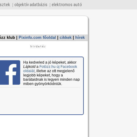
esztek
objektív adatbázis
elektromos autó
ózz klub
|
Pixinfo.com főoldal
|
cikkek
|
hírek
Ha kedveled a jó képeket, akkor
Lájkold
a
Fotózz.hu új Facebook
oldalát
, illetve az ott megjelenő
legjobb képeket, hogy a
barátaidnak is legyen minden nap
miben gyönyörködniük.