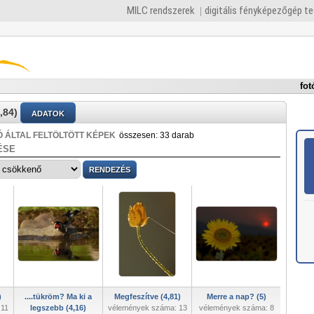
MILC rendszerek
digitális fényképezőgép t
fot
,84)
ADATOK
 ÁLTAL FELTÖLTÖTT KÉPEK
összesen: 33 darab
ÉSE
)
....tükröm? Ma ki a
Megfeszítve (4,81)
Merre a nap? (5)
 11
legszebb (4,16)
vélemények száma: 13
vélemények száma: 8