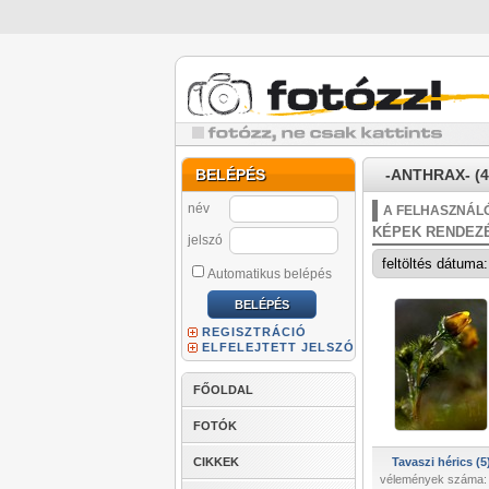
BELÉPÉS
-ANTHRAX- (4
név
A FELHASZNÁLÓ
KÉPEK RENDEZ
jelszó
Automatikus belépés
REGISZTRÁCIÓ
ELFELEJTETT JELSZÓ
FŐOLDAL
FOTÓK
CIKKEK
Tavaszi hérics (5
vélemények száma: