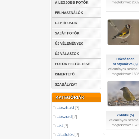
megtekintve: 268
A LEGJOBB FOTÓK
FELHASZNÁLÓK
GÉPTÍPUSOK
SAJÁT FOTÓK
ÚJ VÉLEMÉNYEK
ÚJ VÁLASZOK
Hóesésben
FOTÓK FELTÖLTÉSE
szotyolázva (5)
vélemények száma:
megtekintve: 160
ISMERTETŐ
SZABÁLYZAT
KATEGÓRIÁK
absztrakt
[
?
]
Zöldike (5)
abszurd
[
?
]
vélemények száma:
akt
[
?
]
megtekintve: 157
állatfotók
[
?
]