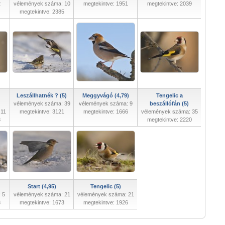
2
vélemények száma: 10
megtekintve: 1951
megtekintve: 2039
megtekintve: 2385
Leszállhatnék ? (5)
Meggyvágó (4,79)
Tengelic a
vélemények száma: 39
vélemények száma: 9
beszállófán (5)
 11
megtekintve: 3121
megtekintve: 1666
vélemények száma: 35
3
megtekintve: 2220
Start (4,95)
Tengelic (5)
 5
vélemények száma: 21
vélemények száma: 21
3
megtekintve: 1673
megtekintve: 1926