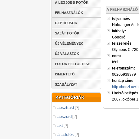
A LEGJOBB FOTÓK
A FELHASZNÁLÓ 
FELHASZNÁLÓK
teljes név:
GÉPTÍPUSOK
Holczinger And
lakhely:
SAJÁT FOTÓK
Gödöllő
felszerelés
ÚJ VÉLEMÉNYEK
Olympus C-720 
ÚJ VÁLASZOK
nem:
férfi
FOTÓK FELTÖLTÉSE
telefonszám:
ISMERTETŐ
06205939379
honlap címe:
SZABÁLYZAT
http://hoczi.uw.
Utolsó belépés
KATEGÓRIÁK
2007. október 1
absztrakt
[
?
]
abszurd
[
?
]
akt
[
?
]
állatfotók
[
?
]