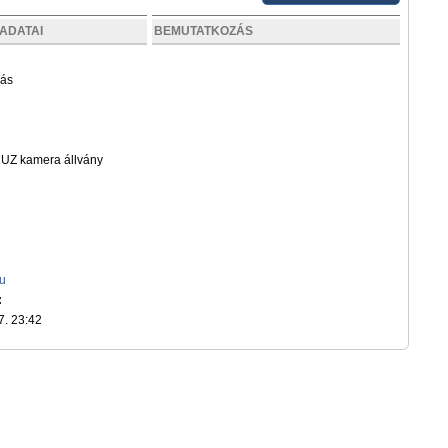
ADATAI
BEMUTATKOZÁS
rás
UZ kamera állvány
hu
:
7. 23:42