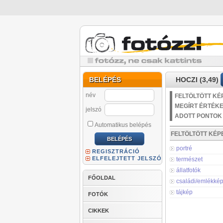
BELÉPÉS
HOCZI (3,49)
név
FELTÖLTÖTT KÉ
MEGÍRT ÉRTÉK
jelszó
ADOTT PONTOK
Automatikus belépés
FELTÖLTÖTT KÉ
portré
REGISZTRÁCIÓ
ELFELEJTETT JELSZÓ
természet
állatfotók
FŐOLDAL
családi/emlékké
tájkép
FOTÓK
CIKKEK