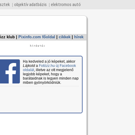
esztek
objektív adatbázis
elektromos autó
ózz klub
|
Pixinfo.com főoldal
|
cikkek
|
hírek
Ha kedveled a jó képeket, akkor
Lájkold
a
Fotózz.hu új Facebook
oldalát
, illetve az ott megjelenő
legjobb képeket, hogy a
barátaidnak is legyen minden nap
miben gyönyörködniük.