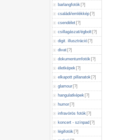
barlangfotók
[
?
]
családi/emlékkép
[
?
]
csendélet
[
?
]
csillagászat/égbolt
[
?
]
digit. illusztráció
[
?
]
divat
[
?
]
dokumentumfotók
[
?
]
életképek
[
?
]
elkapott pillanatok
[
?
]
glamour
[
?
]
hangulatképek
[
?
]
humor
[
?
]
infravörös fotók
[
?
]
koncert - színpad
[
?
]
légifotók
[
?
]