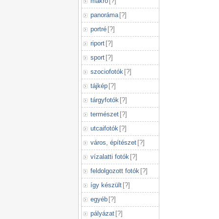
makró
[
?
]
panoráma
[
?
]
portré
[
?
]
riport
[
?
]
sport
[
?
]
szociofotók
[
?
]
tájkép
[
?
]
tárgyfotók
[
?
]
természet
[
?
]
utcaifotók
[
?
]
város, építészet
[
?
]
vízalatti fotók
[
?
]
feldolgozott fotók
[
?
]
így készült
[
?
]
egyéb
[
?
]
pályázat
[
?
]