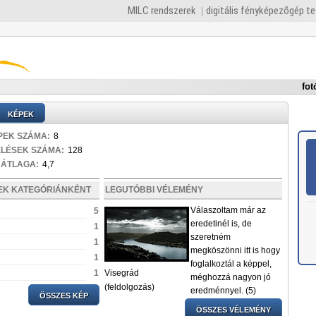
MILC rendszerek
digitális fényképezőgép t
fot
KÉPEK
PEK SZÁMA:
8
ELÉSEK SZÁMA:
128
 ÁTLAGA:
4,7
PEK KATEGÓRIÁNKÉNT
LEGUTÓBBI VÉLEMÉNY
Válaszoltam már az
5
eredetinél is, de
1
szeretném
1
megköszönni itt is hogy
p
1
foglalkoztál a képpel,
1
Visegrád
méghozzá nagyon jó
(feldolgozás)
eredménnyel. (5)
ÖSSZES KÉP
ÖSSZES VÉLEMÉNY