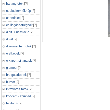
barlangfotók
[
?
]
családi/emlékkép
[
?
]
csendélet
[
?
]
csillagászat/égbolt
[
?
]
digit. illusztráció
[
?
]
divat
[
?
]
dokumentumfotók
[
?
]
életképek
[
?
]
elkapott pillanatok
[
?
]
glamour
[
?
]
hangulatképek
[
?
]
humor
[
?
]
infravörös fotók
[
?
]
koncert - színpad
[
?
]
légifotók
[
?
]