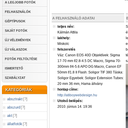
A LEGJOBB FOTÓK
FELHASZNÁLÓK
A FELHASZNÁLÓ ADATAI
GÉPTÍPUSOK
teljes név:
S
SAJÁT FOTÓK
Kálmán Attila
é
lakhely:
l
ÚJ VÉLEMÉNYEK
Miskolc
e
felszerelés
b
ÚJ VÁLASZOK
Váz: Canon EOS 40D Objektívek: Sigma
t
FOTÓK FELTÖLTÉSE
17-70 mm f/2.8-4.5 DC Macro, Sigma 70-
s
300mm f/4-5.6 APO DG Macro, Canon EF
ISMERTETŐ
50mm f/1.8 II Flash: Soligor TIF 380 Táska:
SZABÁLYZAT
Soligor Egyebek: Soligor Extension Tubes:
20 mm 36 mm, Hama állvány
KATEGÓRIÁK
honlap címe:
http://atiboywebdesign.hu
absztrakt
[
?
]
Utolsó belépés:
2010. június 14. 19:36
abszurd
[
?
]
akt
[
?
]
állatfotók
[
?
]