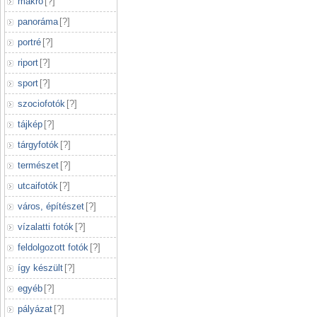
makró
[
?
]
panoráma
[
?
]
portré
[
?
]
riport
[
?
]
sport
[
?
]
szociofotók
[
?
]
tájkép
[
?
]
tárgyfotók
[
?
]
természet
[
?
]
utcaifotók
[
?
]
város, építészet
[
?
]
vízalatti fotók
[
?
]
feldolgozott fotók
[
?
]
így készült
[
?
]
egyéb
[
?
]
pályázat
[
?
]