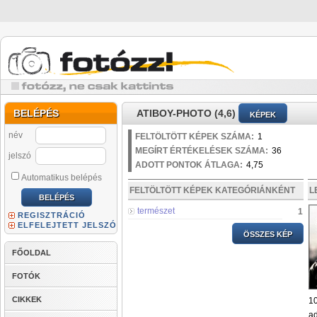
BELÉPÉS
ATIBOY-PHOTO (4,6)
KÉPEK
név
FELTÖLTÖTT KÉPEK SZÁMA:
1
MEGÍRT ÉRTÉKELÉSEK SZÁMA:
36
jelszó
ADOTT PONTOK ÁTLAGA:
4,75
Automatikus belépés
FELTÖLTÖTT KÉPEK KATEGÓRIÁNKÉNT
L
természet
1
REGISZTRÁCIÓ
ELFELEJTETT JELSZÓ
ÖSSZES KÉP
FŐOLDAL
FOTÓK
CIKKEK
1
ad