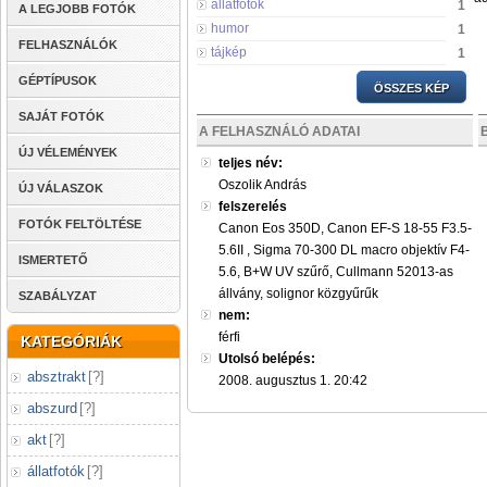
állatfotók
1
A LEGJOBB FOTÓK
humor
1
FELHASZNÁLÓK
tájkép
1
GÉPTÍPUSOK
ÖSSZES KÉP
SAJÁT FOTÓK
A FELHASZNÁLÓ ADATAI
ÚJ VÉLEMÉNYEK
teljes név:
Oszolik András
ÚJ VÁLASZOK
felszerelés
FOTÓK FELTÖLTÉSE
Canon Eos 350D, Canon EF-S 18-55 F3.5-
5.6II , Sigma 70-300 DL macro objektív F4-
ISMERTETŐ
5.6, B+W UV szűrő, Cullmann 52013-as
állvány, solignor közgyűrűk
SZABÁLYZAT
nem:
férfi
KATEGÓRIÁK
Utolsó belépés:
absztrakt
[
?
]
2008. augusztus 1. 20:42
abszurd
[
?
]
akt
[
?
]
állatfotók
[
?
]