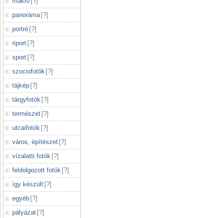
makró
[
?
]
panoráma
[
?
]
portré
[
?
]
riport
[
?
]
sport
[
?
]
szociofotók
[
?
]
tájkép
[
?
]
tárgyfotók
[
?
]
természet
[
?
]
utcaifotók
[
?
]
város, építészet
[
?
]
vízalatti fotók
[
?
]
feldolgozott fotók
[
?
]
így készült
[
?
]
egyéb
[
?
]
pályázat
[
?
]