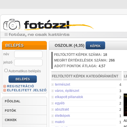
BELÉPÉS
OSZOLIK (4,35)
KÉPEK
név
FELTÖLTÖTT KÉPEK SZÁMA:
18
MEGÍRT ÉRTÉKELÉSEK SZÁMA:
266
jelszó
ADOTT PONTOK ÁTLAGA:
4,57
Automatikus belépés
FELTÖLTÖTT KÉPEK KATEGÓRIÁNKÉNT
L
természet
4
REGISZTRÁCIÓ
ELFELEJTETT JELSZÓ
város, építészet
3
elkapott pillanatok
2
FŐOLDAL
egyéb
2
absztrakt
2
FOTÓK
életképek
1
CIKKEK
Al
makró
1
ad