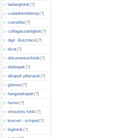
barlangfotók
[
?
]
családi/emlékkép
[
?
]
csendélet
[
?
]
csillagászat/égbolt
[
?
]
digit. illusztráció
[
?
]
divat
[
?
]
dokumentumfotók
[
?
]
életképek
[
?
]
elkapott pillanatok
[
?
]
glamour
[
?
]
hangulatképek
[
?
]
humor
[
?
]
infravörös fotók
[
?
]
koncert - színpad
[
?
]
légifotók
[
?
]