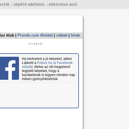
esztek
objektív adatbázis
elektromos autó
ózz klub
|
Pixinfo.com főoldal
|
cikkek
|
hírek
Ha kedveled a jó képeket, akkor
Lájkold
a
Fotózz.hu új Facebook
oldalát
, illetve az ott megjelenő
legjobb képeket, hogy a
barátaidnak is legyen minden nap
miben gyönyörködniük.