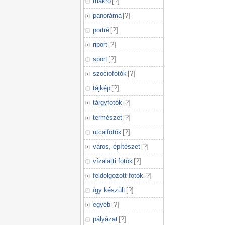
makró
[
?
]
panoráma
[
?
]
portré
[
?
]
riport
[
?
]
sport
[
?
]
szociofotók
[
?
]
tájkép
[
?
]
tárgyfotók
[
?
]
természet
[
?
]
utcaifotók
[
?
]
város, építészet
[
?
]
vízalatti fotók
[
?
]
feldolgozott fotók
[
?
]
így készült
[
?
]
egyéb
[
?
]
pályázat
[
?
]