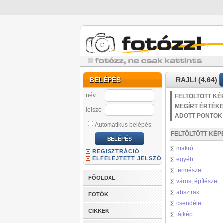
BELÉPÉS
RAJLI (4,64)
név
FELTÖLTÖTT KÉ
MEGÍRT ÉRTÉK
jelszó
ADOTT PONTOK
Automatikus belépés
FELTÖLTÖTT KÉ
makró
REGISZTRÁCIÓ
ELFELEJTETT JELSZÓ
egyéb
természet
FŐOLDAL
város, építészet
absztrakt
FOTÓK
csendélet
CIKKEK
tájkép