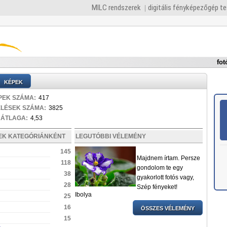
MILC rendszerek
digitális fényképezőgép t
fot
KÉPEK
PEK SZÁMA:
417
ELÉSEK SZÁMA:
3825
 ÁTLAGA:
4,53
PEK KATEGÓRIÁNKÉNT
LEGUTÓBBI VÉLEMÉNY
145
Majdnem írtam. Persze
118
gondolom te egy
38
gyakorlott fotós vagy,
28
Szép fényeket!
Ibolya
25
16
ÖSSZES VÉLEMÉNY
15