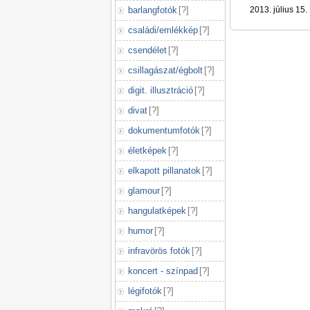
barlangfotók
[
?
]
2013. július 15.
családi/emlékkép
[
?
]
csendélet
[
?
]
csillagászat/égbolt
[
?
]
digit. illusztráció
[
?
]
divat
[
?
]
dokumentumfotók
[
?
]
életképek
[
?
]
elkapott pillanatok
[
?
]
glamour
[
?
]
hangulatképek
[
?
]
humor
[
?
]
infravörös fotók
[
?
]
koncert - színpad
[
?
]
légifotók
[
?
]