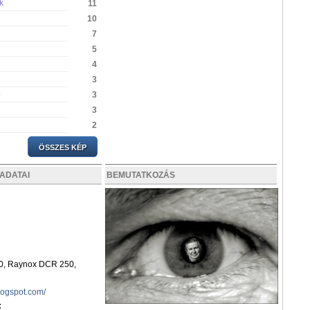
k
11
10
7
5
4
3
p
3
3
2
ÖSSZES KÉP
ADATAI
BEMUTATKOZÁS
0, Raynox DCR 250,
blogspot.com/
: