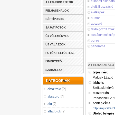
elkapott pillanato
A LEGJOBB FOTÓK
digit. illusztráció
FELHASZNÁLÓK
életképek
humor
GÉPTÍPUSOK
abszurd
SAJÁT FOTÓK
feldolgozott fotók
családi/emlékké
ÚJ VÉLEMÉNYEK
portré
ÚJ VÁLASZOK
panoráma
FOTÓK FELTÖLTÉSE
ISMERTETŐ
A FELHASZNÁLÓ 
SZABÁLYZAT
teljes név:
Malcsik László
KATEGÓRIÁK
lakhely:
Székesfehérvár
absztrakt
[
?
]
felszerelés
abszurd
[
?
]
Panasonic FZ 5
honlap címe:
akt
[
?
]
http://rajlicska.
állatfotók
[
?
]
Utolsó belépés