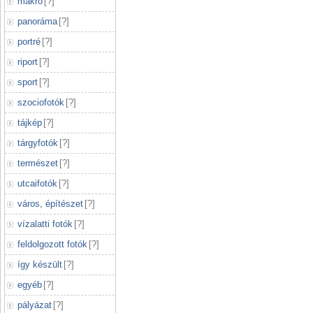
makró
[
?
]
panoráma
[
?
]
portré
[
?
]
riport
[
?
]
sport
[
?
]
szociofotók
[
?
]
tájkép
[
?
]
tárgyfotók
[
?
]
természet
[
?
]
utcaifotók
[
?
]
város, építészet
[
?
]
vízalatti fotók
[
?
]
feldolgozott fotók
[
?
]
így készült
[
?
]
egyéb
[
?
]
pályázat
[
?
]