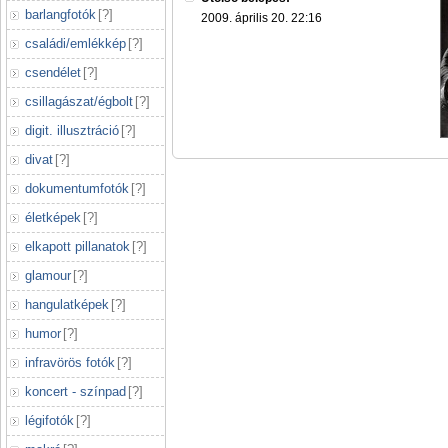
barlangfotók
[
?
]
2009. április 20. 22:16
családi/emlékkép
[
?
]
csendélet
[
?
]
csillagászat/égbolt
[
?
]
digit. illusztráció
[
?
]
divat
[
?
]
dokumentumfotók
[
?
]
életképek
[
?
]
elkapott pillanatok
[
?
]
glamour
[
?
]
hangulatképek
[
?
]
humor
[
?
]
infravörös fotók
[
?
]
koncert - színpad
[
?
]
légifotók
[
?
]