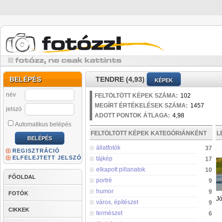
BELÉPÉS
TENDRE (4,93)
KÉPEK
név
FELTÖLTÖTT KÉPEK SZÁMA:
102
MEGÍRT ÉRTÉKELÉSEK SZÁMA:
1457
jelszó
ADOTT PONTOK ÁTLAGA:
4,98
Automatikus belépés
FELTÖLTÖTT KÉPEK KATEGÓRIÁNKÉNT
L
állatfotók
37
REGISZTRÁCIÓ
ELFELEJTETT JELSZÓ
tájkép
17
elkapott pillanatok
10
FŐOLDAL
portré
9
humor
9
FOTÓK
Jó
város, építészet
9
CIKKEK
természet
6