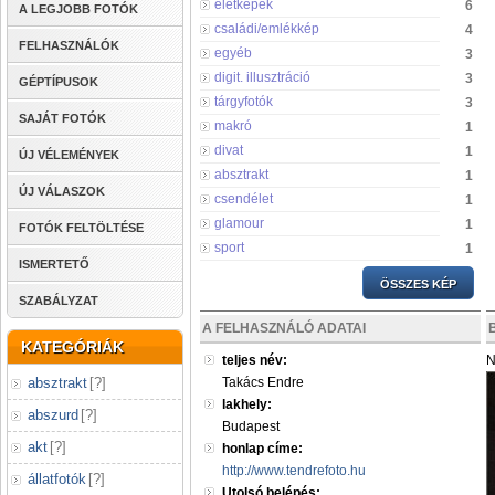
életképek
6
A LEGJOBB FOTÓK
családi/emlékkép
4
FELHASZNÁLÓK
egyéb
3
digit. illusztráció
3
GÉPTÍPUSOK
tárgyfotók
3
SAJÁT FOTÓK
makró
1
divat
1
ÚJ VÉLEMÉNYEK
absztrakt
1
ÚJ VÁLASZOK
csendélet
1
glamour
1
FOTÓK FELTÖLTÉSE
sport
1
ISMERTETŐ
ÖSSZES KÉP
SZABÁLYZAT
A FELHASZNÁLÓ ADATAI
KATEGÓRIÁK
teljes név:
N
absztrakt
[
?
]
Takács Endre
lakhely:
abszurd
[
?
]
Budapest
akt
[
?
]
honlap címe:
http://www.tendrefoto.hu
állatfotók
[
?
]
Utolsó belépés: