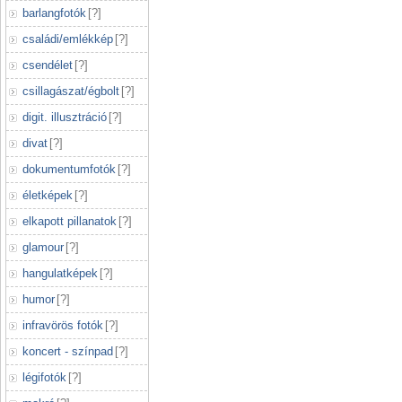
barlangfotók
[
?
]
családi/emlékkép
[
?
]
csendélet
[
?
]
csillagászat/égbolt
[
?
]
digit. illusztráció
[
?
]
divat
[
?
]
dokumentumfotók
[
?
]
életképek
[
?
]
elkapott pillanatok
[
?
]
glamour
[
?
]
hangulatképek
[
?
]
humor
[
?
]
infravörös fotók
[
?
]
koncert - színpad
[
?
]
légifotók
[
?
]