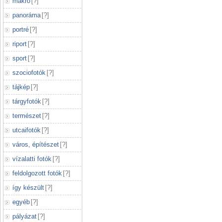
makró
[
?
]
panoráma
[
?
]
portré
[
?
]
riport
[
?
]
sport
[
?
]
szociofotók
[
?
]
tájkép
[
?
]
tárgyfotók
[
?
]
természet
[
?
]
utcaifotók
[
?
]
város, építészet
[
?
]
vízalatti fotók
[
?
]
feldolgozott fotók
[
?
]
így készült
[
?
]
egyéb
[
?
]
pályázat
[
?
]