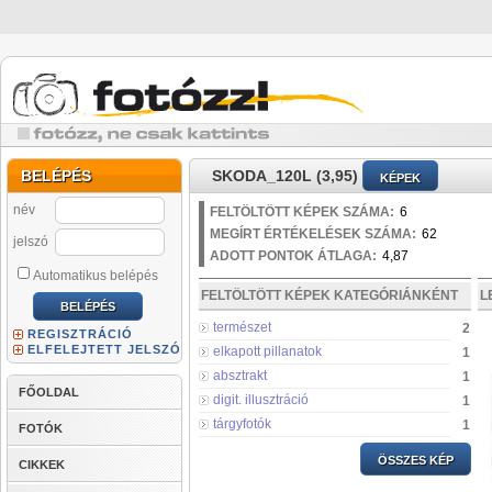
BELÉPÉS
SKODA_120L (3,95)
KÉPEK
név
FELTÖLTÖTT KÉPEK SZÁMA:
6
MEGÍRT ÉRTÉKELÉSEK SZÁMA:
62
jelszó
ADOTT PONTOK ÁTLAGA:
4,87
Automatikus belépés
FELTÖLTÖTT KÉPEK KATEGÓRIÁNKÉNT
L
természet
2
REGISZTRÁCIÓ
ELFELEJTETT JELSZÓ
elkapott pillanatok
1
absztrakt
1
FŐOLDAL
digit. illusztráció
1
tárgyfotók
1
FOTÓK
ÖSSZES KÉP
CIKKEK