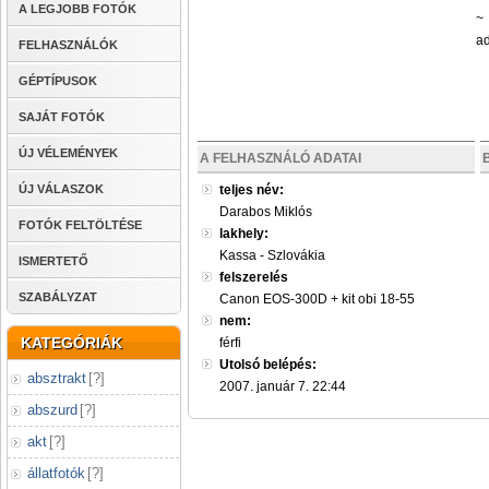
A LEGJOBB FOTÓK
~
ad
FELHASZNÁLÓK
GÉPTÍPUSOK
SAJÁT FOTÓK
ÚJ VÉLEMÉNYEK
A FELHASZNÁLÓ ADATAI
ÚJ VÁLASZOK
teljes név:
Darabos Miklós
FOTÓK FELTÖLTÉSE
lakhely:
Kassa - Szlovákia
ISMERTETŐ
felszerelés
SZABÁLYZAT
Canon EOS-300D + kit obi 18-55
nem:
KATEGÓRIÁK
férfi
Utolsó belépés:
absztrakt
[
?
]
2007. január 7. 22:44
abszurd
[
?
]
akt
[
?
]
állatfotók
[
?
]