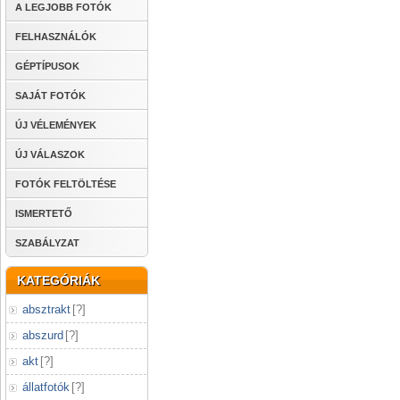
A LEGJOBB FOTÓK
FELHASZNÁLÓK
GÉPTÍPUSOK
SAJÁT FOTÓK
ÚJ VÉLEMÉNYEK
ÚJ VÁLASZOK
FOTÓK FELTÖLTÉSE
ISMERTETŐ
SZABÁLYZAT
KATEGÓRIÁK
absztrakt
[
?
]
abszurd
[
?
]
akt
[
?
]
állatfotók
[
?
]