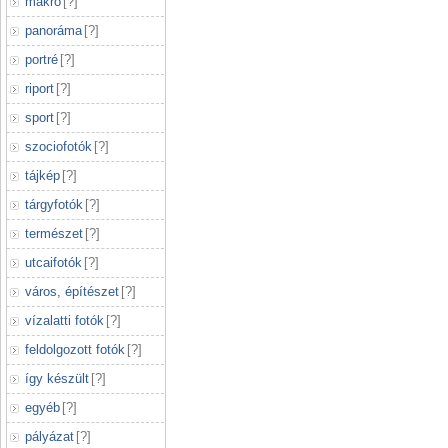
makró
[
?
]
panoráma
[
?
]
portré
[
?
]
riport
[
?
]
sport
[
?
]
szociofotók
[
?
]
tájkép
[
?
]
tárgyfotók
[
?
]
természet
[
?
]
utcaifotók
[
?
]
város, építészet
[
?
]
vízalatti fotók
[
?
]
feldolgozott fotók
[
?
]
így készült
[
?
]
egyéb
[
?
]
pályázat
[
?
]