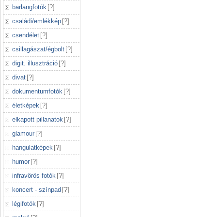
barlangfotók
[
?
]
családi/emlékkép
[
?
]
csendélet
[
?
]
csillagászat/égbolt
[
?
]
digit. illusztráció
[
?
]
divat
[
?
]
dokumentumfotók
[
?
]
életképek
[
?
]
elkapott pillanatok
[
?
]
glamour
[
?
]
hangulatképek
[
?
]
humor
[
?
]
infravörös fotók
[
?
]
koncert - színpad
[
?
]
légifotók
[
?
]