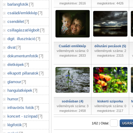
megtekintve: 2616
megtekintve: 4426
barlangfotók
[
?
]
családi/emlékkép
[
?
]
csendélet
[
?
]
csillagászat/égbolt
[
?
]
digit. illusztráció
[
?
]
Családi emlékkép
délutáni pecások (5)
divat
[
?
]
vélemények száma: 0
vélemények száma: 2
dokumentumfotók
[
?
]
megtekintve: 2833
megtekintve: 2315
életképek
[
?
]
elkapott pillanatok
[
?
]
glamour
[
?
]
hangulatképek
[
?
]
humor
[
?
]
sodrásban (4)
kiskerti sziporka
M
vélemények száma: 3
vélemények száma: 0
infravörös fotók
[
?
]
megtekintve: 2458
megtekintve: 2117
koncert - színpad
[
?
]
1/62 |
Oldal:
légifotók
[
?
]