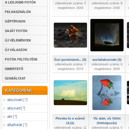
A LEGJOBB FOTÓK
vélemények száma: 3
vélemények száma: 8
megtekintve: 2643
megtekintve: 2430
FELHASZNÁLÓK
GÉPTÍPUSOK
SAJÁT FOTÓK
ÚJ VÉLEMÉNYEK
ÚJ VÁLASZOK
FOTÓK FELTÖLTÉSE
őszi gondolatok... (5)
aszfaltabsztrakt (5)
vélemények száma: 7
vélemények száma: 6
ISMERTETŐ
megtekintve: 2574
megtekintve: 2659
SZABÁLYZAT
KATEGÓRIÁK
absztrakt
[
?
]
abszurd
[
?
]
akt
[
?
]
Piroska és a szántó
Víz alatt, víz fölött
(4,11)
(feldolgozás)
állatfotók
[
?
]
vélemények száma: 11
vélemények száma: 0