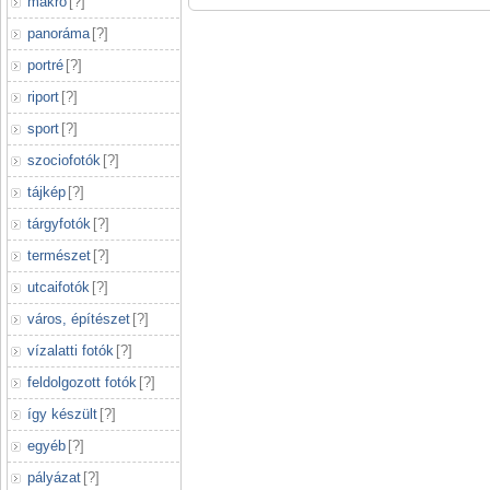
makró
[
?
]
panoráma
[
?
]
portré
[
?
]
riport
[
?
]
sport
[
?
]
szociofotók
[
?
]
tájkép
[
?
]
tárgyfotók
[
?
]
természet
[
?
]
utcaifotók
[
?
]
város, építészet
[
?
]
vízalatti fotók
[
?
]
feldolgozott fotók
[
?
]
így készült
[
?
]
egyéb
[
?
]
pályázat
[
?
]