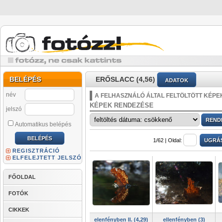
BELÉPÉS
ERŐSLACC (4,56)
ADATOK
név
A FELHASZNÁLÓ ÁLTAL FELTÖLTÖTT KÉPE
KÉPEK RENDEZÉSE
jelszó
Automatikus belépés
1/62 |
Oldal:
REGISZTRÁCIÓ
ELFELEJTETT JELSZÓ
FŐOLDAL
FOTÓK
CIKKEK
elenfényben II. (4,29)
ellenfényben (3)