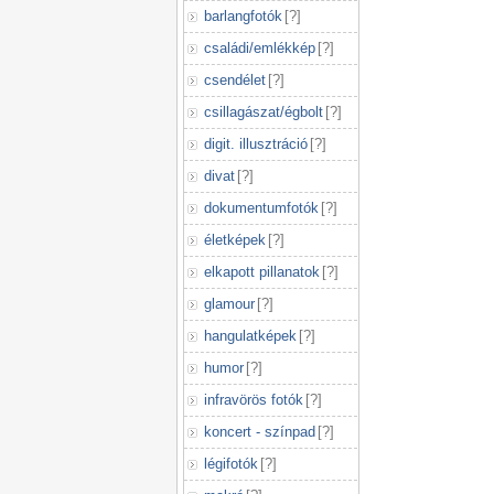
barlangfotók
[
?
]
családi/emlékkép
[
?
]
csendélet
[
?
]
csillagászat/égbolt
[
?
]
digit. illusztráció
[
?
]
divat
[
?
]
dokumentumfotók
[
?
]
életképek
[
?
]
elkapott pillanatok
[
?
]
glamour
[
?
]
hangulatképek
[
?
]
humor
[
?
]
infravörös fotók
[
?
]
koncert - színpad
[
?
]
légifotók
[
?
]