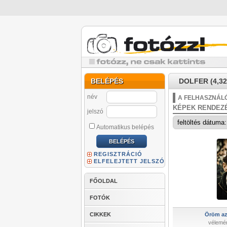
BELÉPÉS
DOLFER (4,32
név
A FELHASZNÁLÓ
KÉPEK RENDEZ
jelszó
Automatikus belépés
REGISZTRÁCIÓ
ELFELEJTETT JELSZÓ
FŐOLDAL
FOTÓK
CIKKEK
Öröm az
vélemé