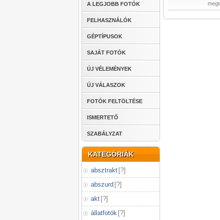
megt
A LEGJOBB FOTÓK
FELHASZNÁLÓK
GÉPTÍPUSOK
SAJÁT FOTÓK
ÚJ VÉLEMÉNYEK
ÚJ VÁLASZOK
FOTÓK FELTÖLTÉSE
ISMERTETŐ
SZABÁLYZAT
KATEGÓRIÁK
absztrakt
[
?
]
abszurd
[
?
]
akt
[
?
]
állatfotók
[
?
]