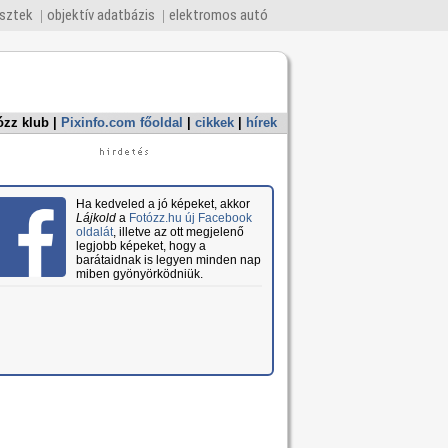
esztek
objektív adatbázis
elektromos autó
ózz klub
|
Pixinfo.com főoldal
|
cikkek
|
hírek
Ha kedveled a jó képeket, akkor
Lájkold
a
Fotózz.hu új Facebook
oldalát
, illetve az ott megjelenő
legjobb képeket, hogy a
barátaidnak is legyen minden nap
miben gyönyörködniük.