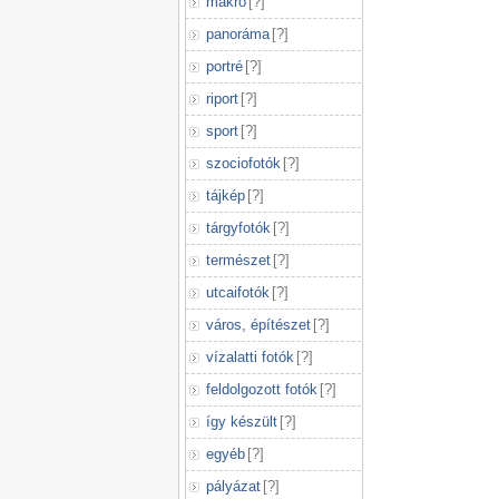
makró
[
?
]
panoráma
[
?
]
portré
[
?
]
riport
[
?
]
sport
[
?
]
szociofotók
[
?
]
tájkép
[
?
]
tárgyfotók
[
?
]
természet
[
?
]
utcaifotók
[
?
]
város, építészet
[
?
]
vízalatti fotók
[
?
]
feldolgozott fotók
[
?
]
így készült
[
?
]
egyéb
[
?
]
pályázat
[
?
]