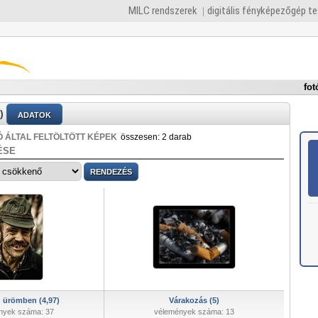
MILC rendszerek
digitális fényképezőgép t
fot
)
ADATOK
 ÁLTAL FELTÖLTÖTT KÉPEK
összesen: 2 darab
ÉSE
 ürömben (4,97)
Várakozás (5)
nyek száma: 37
vélemények száma: 13