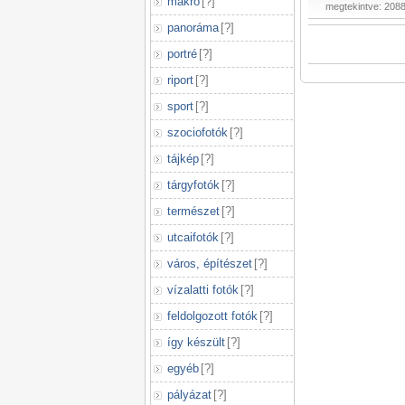
makró
[
?
]
megtekintve: 208
panoráma
[
?
]
portré
[
?
]
riport
[
?
]
sport
[
?
]
szociofotók
[
?
]
tájkép
[
?
]
tárgyfotók
[
?
]
természet
[
?
]
utcaifotók
[
?
]
város, építészet
[
?
]
vízalatti fotók
[
?
]
feldolgozott fotók
[
?
]
így készült
[
?
]
egyéb
[
?
]
pályázat
[
?
]