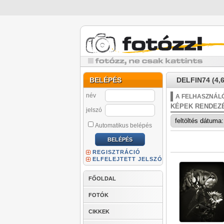
BELÉPÉS
DELFIN74 (4,6
név
A FELHASZNÁLÓ
KÉPEK RENDEZ
jelszó
Automatikus belépés
REGISZTRÁCIÓ
ELFELEJTETT JELSZÓ
FŐOLDAL
FOTÓK
CIKKEK