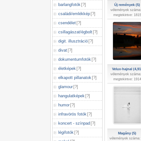
barlangfotók
[
?
]
Új remények (5)
vélemények száma:
családi/emlékkép
[
?
]
megtekintve: 181
csendélet
[
?
]
csillagászat/égbolt
[
?
]
digit. illusztráció
[
?
]
divat
[
?
]
dokumentumfotók
[
?
]
életképek
[
?
]
Velux-hajnal (4,91
vélemények száma:
elkapott pillanatok
[
?
]
megtekintve: 191
glamour
[
?
]
hangulatképek
[
?
]
humor
[
?
]
infravörös fotók
[
?
]
koncert - színpad
[
?
]
légifotók
[
?
]
Magány (5)
vélemények száma: