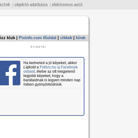
esztek
objektív adatbázis
elektromos autó
ózz klub
|
Pixinfo.com főoldal
|
cikkek
|
hírek
Ha kedveled a jó képeket, akkor
Lájkold
a
Fotózz.hu új Facebook
oldalát
, illetve az ott megjelenő
legjobb képeket, hogy a
barátaidnak is legyen minden nap
miben gyönyörködniük.