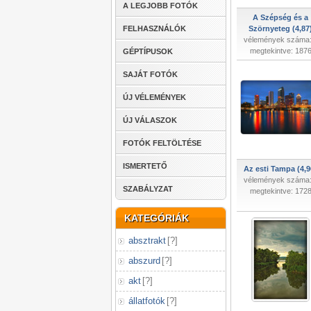
A LEGJOBB FOTÓK
A Szépség és a
FELHASZNÁLÓK
Szörnyeteg (4,87
vélemények száma:
megtekintve: 187
GÉPTÍPUSOK
SAJÁT FOTÓK
ÚJ VÉLEMÉNYEK
ÚJ VÁLASZOK
FOTÓK FELTÖLTÉSE
ISMERTETŐ
Az esti Tampa (4,9
vélemények száma:
SZABÁLYZAT
megtekintve: 172
KATEGÓRIÁK
absztrakt
[
?
]
abszurd
[
?
]
akt
[
?
]
állatfotók
[
?
]