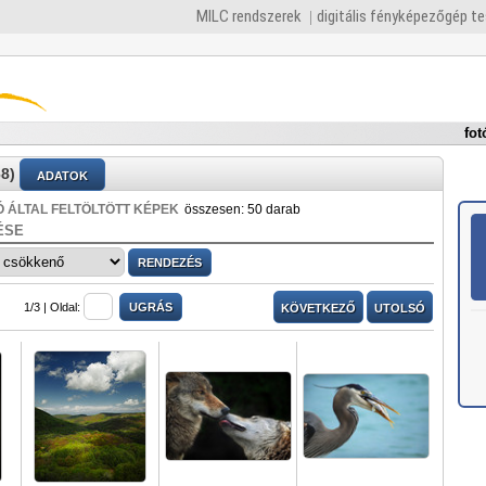
MILC rendszerek
digitális fényképezőgép t
fot
8)
ADATOK
 ÁLTAL FELTÖLTÖTT KÉPEK
összesen: 50 darab
ÉSE
1/3 |
Oldal:
KÖVETKEZŐ
UTOLSÓ