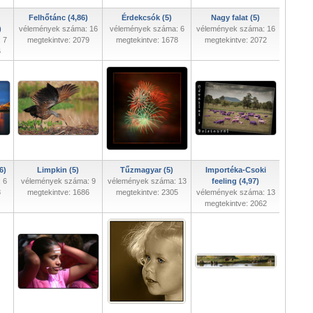
Felhőtánc (4,86)
Érdekcsók (5)
Nagy falat (5)
)
vélemények száma: 16
vélemények száma: 6
vélemények száma: 16
 7
megtekintve: 2079
megtekintve: 1678
megtekintve: 2072
6
6)
Limpkin (5)
Tűzmagyar (5)
Importéka-Csoki
 6
vélemények száma: 9
vélemények száma: 13
feeling (4,97)
8
megtekintve: 1686
megtekintve: 2305
vélemények száma: 13
megtekintve: 2062