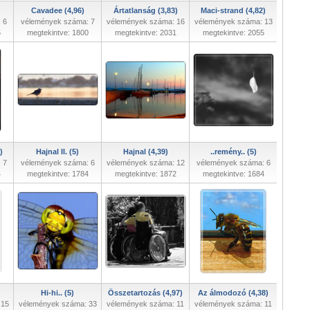
Cavadee (4,96)
Ártatlanság (3,83)
Maci-strand (4,82)
 6
vélemények száma: 7
vélemények száma: 16
vélemények száma: 13
5
megtekintve: 1800
megtekintve: 2031
megtekintve: 2055
)
Hajnal II. (5)
Hajnal (4,39)
..remény.. (5)
 7
vélemények száma: 6
vélemények száma: 12
vélemények száma: 6
4
megtekintve: 1784
megtekintve: 1872
megtekintve: 1684
Hi-hi.. (5)
Összetartozás (4,97)
Az álmodozó (4,38)
 15
vélemények száma: 33
vélemények száma: 11
vélemények száma: 11