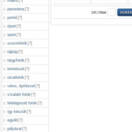
makró
[
?
]
panoráma
[
?
]
1/9 |
Oldal:
portré
[
?
]
riport
[
?
]
sport
[
?
]
szociofotók
[
?
]
tájkép
[
?
]
tárgyfotók
[
?
]
természet
[
?
]
utcaifotók
[
?
]
város, építészet
[
?
]
vízalatti fotók
[
?
]
feldolgozott fotók
[
?
]
így készült
[
?
]
egyéb
[
?
]
pályázat
[
?
]