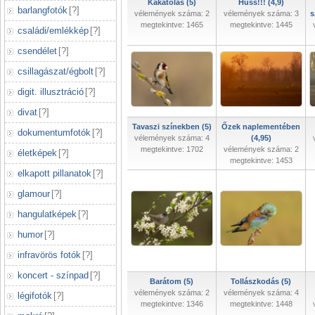
Kakatolás (5)
Huss!!! (4,9)
barlangfotók
[
?
]
vélemények száma: 2
vélemények száma: 3
s
megtekintve: 1465
megtekintve: 1445
családi/emlékkép
[
?
]
csendélet
[
?
]
csillagászat/égbolt
[
?
]
digit. illusztráció
[
?
]
divat
[
?
]
Tavaszi színekben (5)
Őzek naplementében
dokumentumfotók
[
?
]
vélemények száma: 4
(4,95)
megtekintve: 1702
vélemények száma: 2
életképek
[
?
]
megtekintve: 1453
elkapott pillanatok
[
?
]
glamour
[
?
]
hangulatképek
[
?
]
humor
[
?
]
infravörös fotók
[
?
]
koncert - színpad
[
?
]
Barátom (5)
Tollászkodás (5)
vélemények száma: 2
vélemények száma: 4
légifotók
[
?
]
megtekintve: 1346
megtekintve: 1448