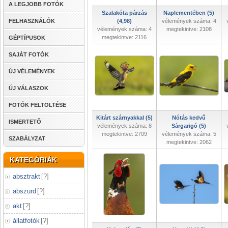
A LEGJOBB FOTÓK
Szalakóta párzás
Naplementében (5)
FELHASZNÁLÓK
(4,98)
vélemények száma: 4
vélemények száma: 4
megtekintve: 2108
megtekintve: 2116
GÉPTÍPUSOK
SAJÁT FOTÓK
ÚJ VÉLEMÉNYEK
ÚJ VÁLASZOK
FOTÓK FELTÖLTÉSE
Kitárt szárnyakkal (5)
Nótás kedvű
ISMERTETŐ
vélemények száma: 8
Sárgarigó (5)
megtekintve: 2709
vélemények száma: 5
SZABÁLYZAT
megtekintve: 2062
KATEGÓRIÁK
absztrakt
[
?
]
abszurd
[
?
]
akt
[
?
]
állatfotók
[
?
]