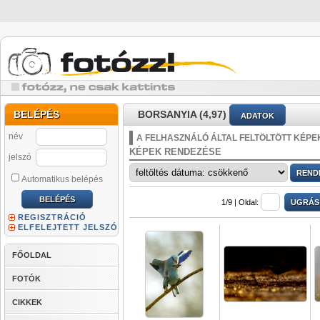
BELÉPÉS
BORSANYIA (4,97)
ADATOK
név
A FELHASZNÁLÓ ÁLTAL FELTÖLTÖTT KÉPE
KÉPEK RENDEZÉSE
jelszó
Automatikus belépés
1/9 |
Oldal:
REGISZTRÁCIÓ
ELFELEJTETT JELSZÓ
FŐOLDAL
FOTÓK
CIKKEK