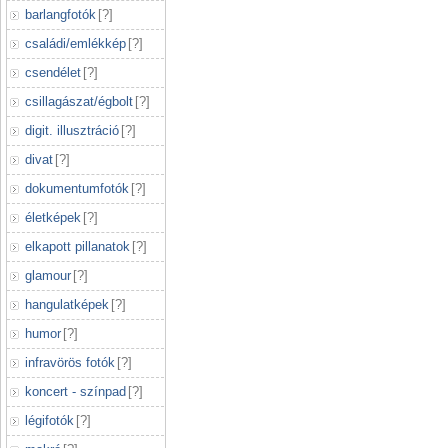
barlangfotók
[
?
]
családi/emlékkép
[
?
]
csendélet
[
?
]
csillagászat/égbolt
[
?
]
digit. illusztráció
[
?
]
divat
[
?
]
dokumentumfotók
[
?
]
életképek
[
?
]
elkapott pillanatok
[
?
]
glamour
[
?
]
hangulatképek
[
?
]
humor
[
?
]
infravörös fotók
[
?
]
koncert - színpad
[
?
]
légifotók
[
?
]