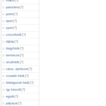
makró
[
?
]
panoráma
[
?
]
portré
[
?
]
riport
[
?
]
sport
[
?
]
szociofotók
[
?
]
tájkép
[
?
]
tárgyfotók
[
?
]
természet
[
?
]
utcaifotók
[
?
]
város, építészet
[
?
]
vízalatti fotók
[
?
]
feldolgozott fotók
[
?
]
így készült
[
?
]
egyéb
[
?
]
pályázat
[
?
]