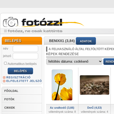
BELÉPÉS
BENIXX1 (3,84)
ADATOK
név
A FELHASZNÁLÓ ÁLTAL FELTÖLTÖTT KÉPE
KÉPEK RENDEZÉSE
jelszó
Automatikus belépés
REGISZTRÁCIÓ
ELFELEJTETT JELSZÓ
FŐOLDAL
FOTÓK
CIKKEK
Az uralkodó (3,66)
Derű (4,53)
vélemények száma: 8
vélemények száma: 4