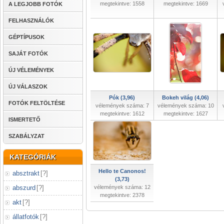
megtekintve: 1558
megtekintve: 1669
A LEGJOBB FOTÓK
FELHASZNÁLÓK
GÉPTÍPUSOK
SAJÁT FOTÓK
ÚJ VÉLEMÉNYEK
ÚJ VÁLASZOK
Pók (3,96)
Bokeh világ (4,06)
FOTÓK FELTÖLTÉSE
vélemények száma: 7
vélemények száma: 10
megtekintve: 1612
megtekintve: 1627
ISMERTETŐ
SZABÁLYZAT
KATEGÓRIÁK
Hello te Canonos!
absztrakt
[
?
]
(3,73)
abszurd
[
?
]
vélemények száma: 12
megtekintve: 2378
akt
[
?
]
állatfotók
[
?
]