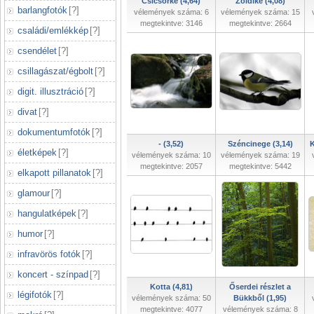
Csicsörke (4,64)
Zöldike (4,08)
barlangfotók
[
?
]
vélemények száma: 6
vélemények száma: 15
megtekintve: 3146
megtekintve: 2664
családi/emlékkép
[
?
]
csendélet
[
?
]
csillagászat/égbolt
[
?
]
digit. illusztráció
[
?
]
divat
[
?
]
dokumentumfotók
[
?
]
- (3,52)
Széncinege (3,14)
K
életképek
[
?
]
vélemények száma: 10
vélemények száma: 19
megtekintve: 2057
megtekintve: 5442
elkapott pillanatok
[
?
]
glamour
[
?
]
hangulatképek
[
?
]
humor
[
?
]
infravörös fotók
[
?
]
koncert - színpad
[
?
]
Kotta (4,81)
Őserdei részlet a
légifotók
[
?
]
vélemények száma: 50
Bükkből (1,95)
megtekintve: 4077
vélemények száma: 8