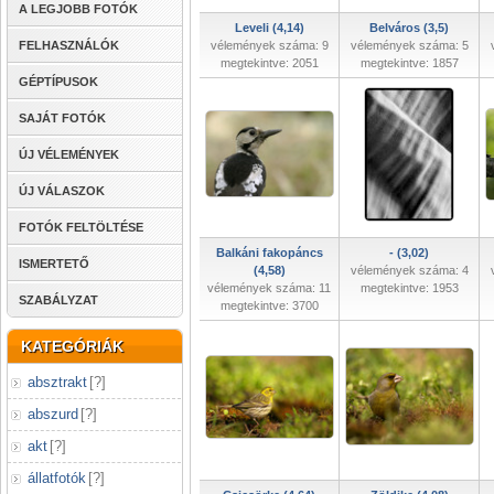
A LEGJOBB FOTÓK
Leveli (4,14)
Belváros (3,5)
FELHASZNÁLÓK
vélemények száma: 9
vélemények száma: 5
megtekintve: 2051
megtekintve: 1857
GÉPTÍPUSOK
SAJÁT FOTÓK
ÚJ VÉLEMÉNYEK
ÚJ VÁLASZOK
FOTÓK FELTÖLTÉSE
Balkáni fakopáncs
- (3,02)
ISMERTETŐ
(4,58)
vélemények száma: 4
vélemények száma: 11
megtekintve: 1953
SZABÁLYZAT
megtekintve: 3700
KATEGÓRIÁK
absztrakt
[
?
]
abszurd
[
?
]
akt
[
?
]
állatfotók
[
?
]