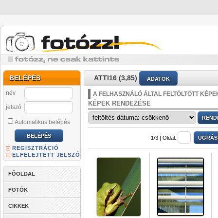
BELÉPÉS
ATTI16 (3,85)
ADATOK
név
A FELHASZNÁLÓ ÁLTAL FELTÖLTÖTT KÉPE
KÉPEK RENDEZÉSE
jelszó
Automatikus belépés
1/3 |
Oldal:
REGISZTRÁCIÓ
ELFELEJTETT JELSZÓ
FŐOLDAL
FOTÓK
CIKKEK