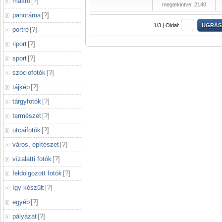
makró
[
?
]
megtekintve: 2140
panoráma
[
?
]
1/3 |
Oldal:
portré
[
?
]
riport
[
?
]
sport
[
?
]
szociofotók
[
?
]
tájkép
[
?
]
tárgyfotók
[
?
]
természet
[
?
]
utcaifotók
[
?
]
város, építészet
[
?
]
vízalatti fotók
[
?
]
feldolgozott fotók
[
?
]
így készült
[
?
]
egyéb
[
?
]
pályázat
[
?
]