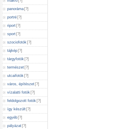
makró
[
?
]
panoráma
[
?
]
portré
[
?
]
riport
[
?
]
sport
[
?
]
szociofotók
[
?
]
tájkép
[
?
]
tárgyfotók
[
?
]
természet
[
?
]
utcaifotók
[
?
]
város, építészet
[
?
]
vízalatti fotók
[
?
]
feldolgozott fotók
[
?
]
így készült
[
?
]
egyéb
[
?
]
pályázat
[
?
]