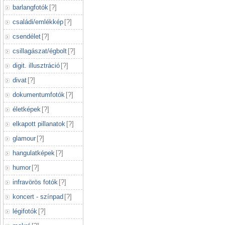
barlangfotók
[
?
]
családi/emlékkép
[
?
]
csendélet
[
?
]
csillagászat/égbolt
[
?
]
digit. illusztráció
[
?
]
divat
[
?
]
dokumentumfotók
[
?
]
életképek
[
?
]
elkapott pillanatok
[
?
]
glamour
[
?
]
hangulatképek
[
?
]
humor
[
?
]
infravörös fotók
[
?
]
koncert - színpad
[
?
]
légifotók
[
?
]