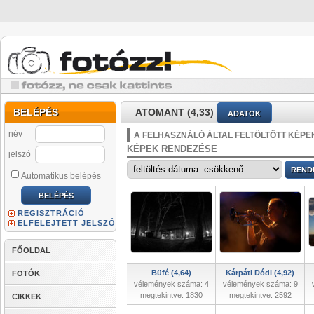
BELÉPÉS
ATOMANT (4,33)
ADATOK
név
A FELHASZNÁLÓ ÁLTAL FELTÖLTÖTT KÉPE
KÉPEK RENDEZÉSE
jelszó
Automatikus belépés
REGISZTRÁCIÓ
ELFELEJTETT JELSZÓ
FŐOLDAL
Büfé (4,64)
Kárpáti Dódi (4,92)
FOTÓK
vélemények száma: 4
vélemények száma: 9
megtekintve: 1830
megtekintve: 2592
CIKKEK