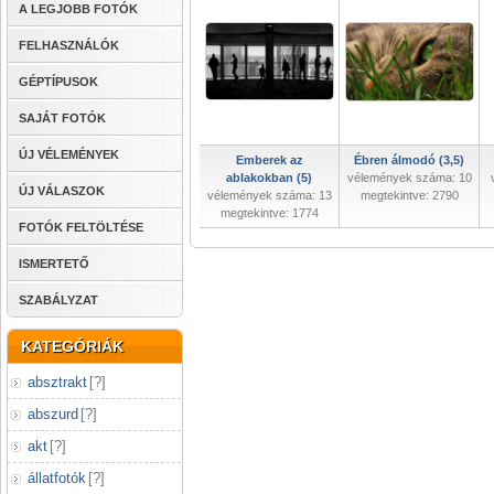
A LEGJOBB FOTÓK
FELHASZNÁLÓK
GÉPTÍPUSOK
SAJÁT FOTÓK
ÚJ VÉLEMÉNYEK
Emberek az
Ébren álmodó (3,5)
ablakokban (5)
vélemények száma: 10
ÚJ VÁLASZOK
vélemények száma: 13
megtekintve: 2790
megtekintve: 1774
FOTÓK FELTÖLTÉSE
ISMERTETŐ
SZABÁLYZAT
KATEGÓRIÁK
absztrakt
[
?
]
abszurd
[
?
]
akt
[
?
]
állatfotók
[
?
]