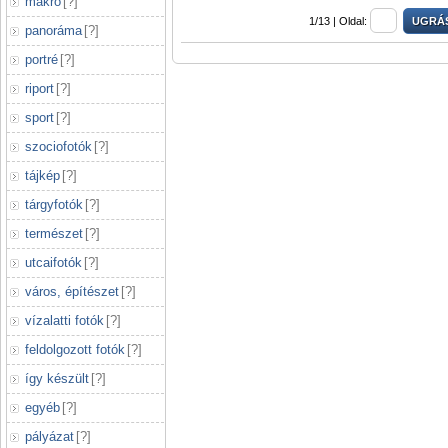
makró
[
?
]
1/13 |
Oldal:
panoráma
[
?
]
portré
[
?
]
riport
[
?
]
sport
[
?
]
szociofotók
[
?
]
tájkép
[
?
]
tárgyfotók
[
?
]
természet
[
?
]
utcaifotók
[
?
]
város, építészet
[
?
]
vízalatti fotók
[
?
]
feldolgozott fotók
[
?
]
így készült
[
?
]
egyéb
[
?
]
pályázat
[
?
]