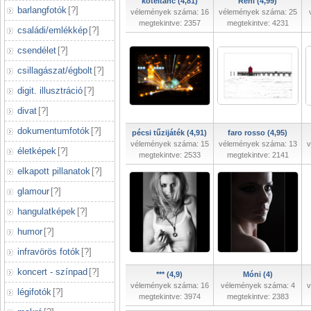
kötéltánc (4,81)
Reni (4,99)
barlangfotók
[
?
]
vélemények száma: 16
vélemények száma: 25
megtekintve: 2357
megtekintve: 4231
családi/emlékkép
[
?
]
csendélet
[
?
]
csillagászat/égbolt
[
?
]
digit. illusztráció
[
?
]
divat
[
?
]
dokumentumfotók
[
?
]
pécsi tűzijáték (4,91)
faro rosso (4,95)
vélemények száma: 15
vélemények száma: 13
v
életképek
[
?
]
megtekintve: 2533
megtekintve: 2141
elkapott pillanatok
[
?
]
glamour
[
?
]
hangulatképek
[
?
]
humor
[
?
]
infravörös fotók
[
?
]
koncert - színpad
[
?
]
*** (4,9)
Móni (4)
vélemények száma: 16
vélemények száma: 4
v
légifotók
[
?
]
megtekintve: 3974
megtekintve: 2383