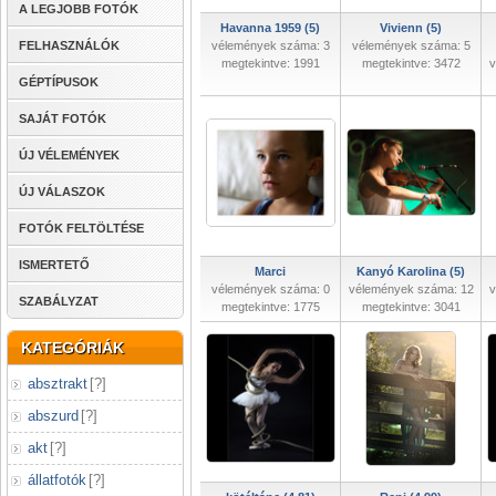
A LEGJOBB FOTÓK
Havanna 1959 (5)
Vivienn (5)
FELHASZNÁLÓK
vélemények száma: 3
vélemények száma: 5
megtekintve: 1991
megtekintve: 3472
v
GÉPTÍPUSOK
SAJÁT FOTÓK
ÚJ VÉLEMÉNYEK
ÚJ VÁLASZOK
FOTÓK FELTÖLTÉSE
ISMERTETŐ
Marci
Kanyó Karolina (5)
vélemények száma: 0
vélemények száma: 12
v
SZABÁLYZAT
megtekintve: 1775
megtekintve: 3041
KATEGÓRIÁK
absztrakt
[
?
]
abszurd
[
?
]
akt
[
?
]
állatfotók
[
?
]