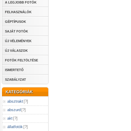
A LEGJOBB FOTÓK
FELHASZNÁLÓK
GÉPTÍPUSOK
SAJÁT FOTÓK
ÚJ VÉLEMÉNYEK
ÚJ VÁLASZOK
FOTÓK FELTÖLTÉSE
ISMERTETŐ
SZABÁLYZAT
KATEGÓRIÁK
absztrakt
[
?
]
abszurd
[
?
]
akt
[
?
]
állatfotók
[
?
]