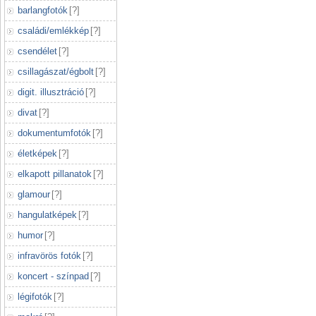
barlangfotók
[
?
]
családi/emlékkép
[
?
]
csendélet
[
?
]
csillagászat/égbolt
[
?
]
digit. illusztráció
[
?
]
divat
[
?
]
dokumentumfotók
[
?
]
életképek
[
?
]
elkapott pillanatok
[
?
]
glamour
[
?
]
hangulatképek
[
?
]
humor
[
?
]
infravörös fotók
[
?
]
koncert - színpad
[
?
]
légifotók
[
?
]