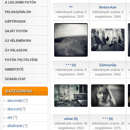
A LEGJOBB FOTÓK
***
Bodza-Kari
FELHASZNÁLÓK
vélemények száma: 0
vélemények száma: 0
megtekintve: 2643
megtekintve: 2484
GÉPTÍPUSOK
SAJÁT FOTÓK
ÚJ VÉLEMÉNYEK
ÚJ VÁLASZOK
FOTÓK FELTÖLTÉSE
* * * (5)
Zártosztály
ISMERTETŐ
vélemények száma: 8
vélemények száma: 0
v
megtekintve: 2483
megtekintve: 2942
SZABÁLYZAT
KATEGÓRIÁK
absztrakt
[
?
]
abszurd
[
?
]
akt
[
?
]
udvar (5)
* * * (5)
vélemények száma: 35
vélemények száma: 18
v
állatfotók
[
?
]
megtekintve: 2923
megtekintve: 2375