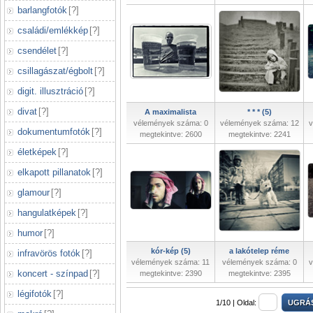
barlangfotók
[
?
]
családi/emlékkép
[
?
]
csendélet
[
?
]
csillagászat/égbolt
[
?
]
digit. illusztráció
[
?
]
divat
[
?
]
A maximalista
* * * (5)
vélemények száma: 0
vélemények száma: 12
v
dokumentumfotók
[
?
]
megtekintve: 2600
megtekintve: 2241
életképek
[
?
]
elkapott pillanatok
[
?
]
glamour
[
?
]
hangulatképek
[
?
]
humor
[
?
]
kór-kép (5)
a lakótelep réme
infravörös fotók
[
?
]
vélemények száma: 11
vélemények száma: 0
v
koncert - színpad
[
?
]
megtekintve: 2390
megtekintve: 2395
légifotók
[
?
]
1/10 |
Oldal: