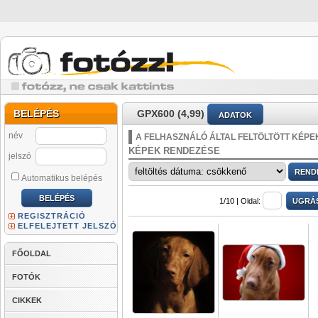
BELÉPÉS
GPX600 (4,99)
ADATOK
név
A FELHASZNÁLÓ ÁLTAL FELTÖLTÖTT KÉPE
KÉPEK RENDEZÉSE
jelszó
Automatikus belépés
1/10 |
Oldal:
REGISZTRÁCIÓ
ELFELEJTETT JELSZÓ
FŐOLDAL
FOTÓK
CIKKEK