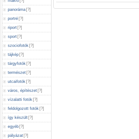
makró
[
?
]
panoráma
[
?
]
portré
[
?
]
riport
[
?
]
sport
[
?
]
szociofotók
[
?
]
tájkép
[
?
]
tárgyfotók
[
?
]
természet
[
?
]
utcaifotók
[
?
]
város, építészet
[
?
]
vízalatti fotók
[
?
]
feldolgozott fotók
[
?
]
így készült
[
?
]
egyéb
[
?
]
pályázat
[
?
]