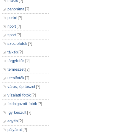
makró
[
?
]
panoráma
[
?
]
portré
[
?
]
riport
[
?
]
sport
[
?
]
szociofotók
[
?
]
tájkép
[
?
]
tárgyfotók
[
?
]
természet
[
?
]
utcaifotók
[
?
]
város, építészet
[
?
]
vízalatti fotók
[
?
]
feldolgozott fotók
[
?
]
így készült
[
?
]
egyéb
[
?
]
pályázat
[
?
]