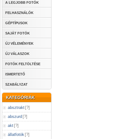
A LEGJOBB FOTÓK
FELHASZNÁLÓK
GÉPTÍPUSOK
SAJÁT FOTÓK
ÚJ VÉLEMÉNYEK
ÚJ VÁLASZOK
FOTÓK FELTÖLTÉSE
ISMERTETŐ
SZABÁLYZAT
KATEGÓRIÁK
absztrakt
[
?
]
abszurd
[
?
]
akt
[
?
]
állatfotók
[
?
]