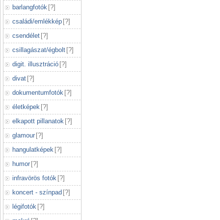
barlangfotók
[
?
]
családi/emlékkép
[
?
]
csendélet
[
?
]
csillagászat/égbolt
[
?
]
digit. illusztráció
[
?
]
divat
[
?
]
dokumentumfotók
[
?
]
életképek
[
?
]
elkapott pillanatok
[
?
]
glamour
[
?
]
hangulatképek
[
?
]
humor
[
?
]
infravörös fotók
[
?
]
koncert - színpad
[
?
]
légifotók
[
?
]