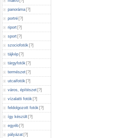
makró
[
?
]
panoráma
[
?
]
portré
[
?
]
riport
[
?
]
sport
[
?
]
szociofotók
[
?
]
tájkép
[
?
]
tárgyfotók
[
?
]
természet
[
?
]
utcaifotók
[
?
]
város, építészet
[
?
]
vízalatti fotók
[
?
]
feldolgozott fotók
[
?
]
így készült
[
?
]
egyéb
[
?
]
pályázat
[
?
]