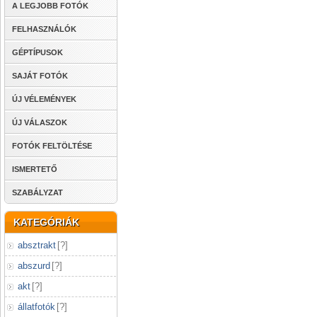
A LEGJOBB FOTÓK
FELHASZNÁLÓK
GÉPTÍPUSOK
SAJÁT FOTÓK
ÚJ VÉLEMÉNYEK
ÚJ VÁLASZOK
FOTÓK FELTÖLTÉSE
ISMERTETŐ
SZABÁLYZAT
KATEGÓRIÁK
absztrakt
[
?
]
abszurd
[
?
]
akt
[
?
]
állatfotók
[
?
]