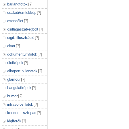
barlangfotók
[
?
]
családi/emlékkép
[
?
]
csendélet
[
?
]
csillagászat/égbolt
[
?
]
digit. illusztráció
[
?
]
divat
[
?
]
dokumentumfotók
[
?
]
életképek
[
?
]
elkapott pillanatok
[
?
]
glamour
[
?
]
hangulatképek
[
?
]
humor
[
?
]
infravörös fotók
[
?
]
koncert - színpad
[
?
]
légifotók
[
?
]