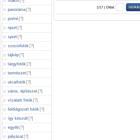
makró
[
?
]
1/17 |
Oldal:
panoráma
[
?
]
portré
[
?
]
riport
[
?
]
sport
[
?
]
szociofotók
[
?
]
tájkép
[
?
]
tárgyfotók
[
?
]
természet
[
?
]
utcaifotók
[
?
]
város, építészet
[
?
]
vízalatti fotók
[
?
]
feldolgozott fotók
[
?
]
így készült
[
?
]
egyéb
[
?
]
pályázat
[
?
]