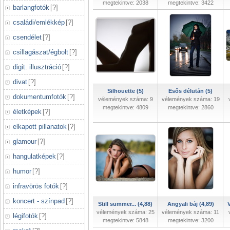
megtekintve: 2038
megtekintve: 3422
barlangfotók
[
?
]
családi/emlékkép
[
?
]
csendélet
[
?
]
csillagászat/égbolt
[
?
]
digit. illusztráció
[
?
]
divat
[
?
]
Silhouette (5)
Esős délután (5)
dokumentumfotók
[
?
]
vélemények száma: 9
vélemények száma: 19
megtekintve: 4809
megtekintve: 2860
életképek
[
?
]
elkapott pillanatok
[
?
]
glamour
[
?
]
hangulatképek
[
?
]
humor
[
?
]
infravörös fotók
[
?
]
koncert - színpad
[
?
]
Still summer... (4,88)
Angyali báj (4,89)
V
vélemények száma: 25
vélemények száma: 11
légifotók
[
?
]
megtekintve: 5848
megtekintve: 3200