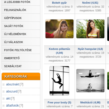
A LEGJOBB FOTÓK
Bokeh gyár
Noémi (4,91)
vélemények száma: 0
vélemények száma: 32
FELHASZNÁLÓK
megtekintve: 1897
megtekintve: 5385
GÉPTÍPUSOK
SAJÁT FOTÓK
ÚJ VÉLEMÉNYEK
ÚJ VÁLASZOK
Kedves pillantás
Nyári hangulat (4,8)
FOTÓK FELTÖLTÉSE
(4,94)
vélemények száma: 19
v
vélemények száma: 14
megtekintve: 3729
ISMERTETŐ
megtekintve: 3177
SZABÁLYZAT
KATEGÓRIÁK
absztrakt
[
?
]
abszurd
[
?
]
akt
[
?
]
Free your body (5)
Meditáció (4,98)
D
állatfotók
[
?
]
vélemények száma: 7
vélemények száma: 21
v