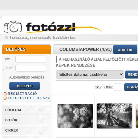
BELÉPÉS
COLUMBIAPOWER (4,91)
ADATOK
név
A FELHASZNÁLÓ ÁLTAL FELTÖLTÖTT KÉPE
KÉPEK RENDEZÉSE
jelszó
Automatikus belépés
1/17 |
Oldal:
REGISZTRÁCIÓ
ELFELEJTETT JELSZÓ
FŐOLDAL
FOTÓK
CIKKEK