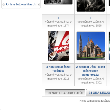
Online fotókiállítások
[
?
]
I
II
vélemények száma: 0
vélemények száma: 0
megtekintve: 1874
megtekintve: 1828
a honi csillagászat
A szegedi Dóm - kicsit
fejlődése
másképpen
vélemények száma: 0
(feldolgozás)
megtekintve: 2216
vélemények száma: 0
megtekintve: 2302
24 ÓRA LEGJO
30 NAP LEGJOBB FOTÓI
Nincs a megadott feltétel