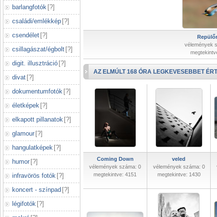
barlangfotók
[
?
]
családi/emlékkép
[
?
]
csendélet
[
?
]
Repülőr
vélemények 
csillagászat/égbolt
[
?
]
megtekintv
digit. illusztráció
[
?
]
AZ ELMÚLT 168 ÓRA LEGKEVESEBBET ÉRT
divat
[
?
]
dokumentumfotók
[
?
]
életképek
[
?
]
elkapott pillanatok
[
?
]
glamour
[
?
]
hangulatképek
[
?
]
Coming Down
veled
humor
[
?
]
vélemények száma: 0
vélemények száma: 0
megtekintve: 4151
megtekintve: 1430
infravörös fotók
[
?
]
koncert - színpad
[
?
]
légifotók
[
?
]