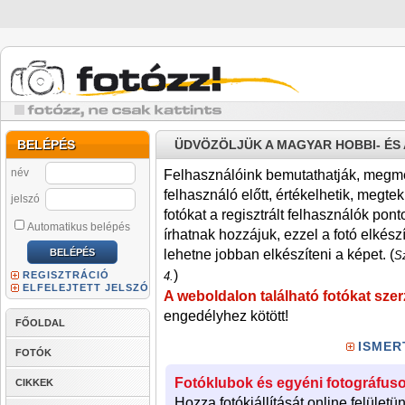
BELÉPÉS
ÜDVÖZÖLJÜK A MAGYAR HOBBI- É
név
Felhasználóink bemutathatják, megmére
felhasználó előtt, értékelhetik, megteki
jelszó
fotókat a regisztrált felhasználók pont
Automatikus belépés
írhatnak hozzájuk, ezzel a fotó elkész
lehetne jobban elkészíteni a képet. (
Sz
)
REGISZTRÁCIÓ
4.
ELFELEJTETT JELSZÓ
A weboldalon található fotókat szer
engedélyhez kötött!
FŐOLDAL
ISMER
FOTÓK
Fotóklubok és egyéni fotográfuso
CIKKEK
Hozza fotókiállítását online felületü