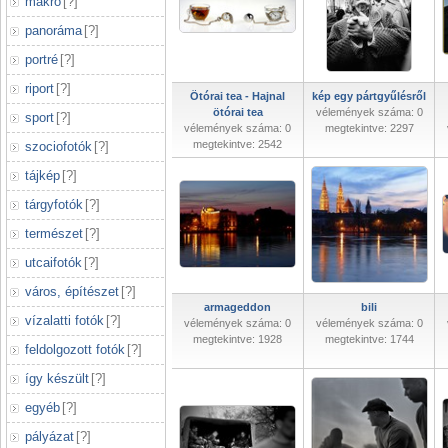
makró
[
?
]
panoráma
[
?
]
portré
[
?
]
riport
[
?
]
Ötórai tea - Hajnal
kép egy pártgyűlésről
ötórai tea
vélemények száma: 0
sport
[
?
]
vélemények száma: 0
megtekintve: 2297
megtekintve: 2542
szociofotók
[
?
]
tájkép
[
?
]
tárgyfotók
[
?
]
természet
[
?
]
utcaifotók
[
?
]
város, építészet
[
?
]
armageddon
bili
vízalatti fotók
[
?
]
vélemények száma: 0
vélemények száma: 0
megtekintve: 1928
megtekintve: 1744
feldolgozott fotók
[
?
]
így készült
[
?
]
egyéb
[
?
]
pályázat
[
?
]