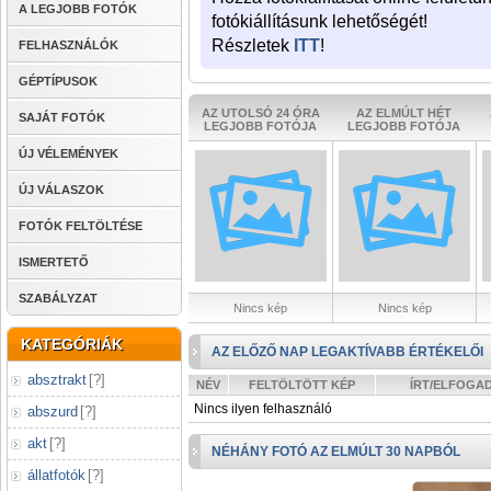
A LEGJOBB FOTÓK
fotókiállításunk lehetőségét!
Részletek
ITT
!
FELHASZNÁLÓK
GÉPTÍPUSOK
AZ UTOLSÓ 24 ÓRA
AZ ELMÚLT HÉT
SAJÁT FOTÓK
LEGJOBB FOTÓJA
LEGJOBB FOTÓJA
ÚJ VÉLEMÉNYEK
ÚJ VÁLASZOK
FOTÓK FELTÖLTÉSE
ISMERTETŐ
SZABÁLYZAT
Nincs kép
Nincs kép
KATEGÓRIÁK
AZ ELŐZŐ NAP LEGAKTÍVABB ÉRTÉKELŐI
absztrakt
[
?
]
NÉV
FELTÖLTÖTT KÉP
ÍRT/ELFOGA
Nincs ilyen felhasználó
abszurd
[
?
]
akt
[
?
]
NÉHÁNY FOTÓ AZ ELMÚLT 30 NAPBÓL
állatfotók
[
?
]