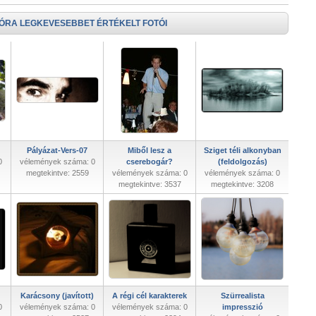
 ÓRA LEGKEVESEBBET ÉRTÉKELT FOTÓI
Pályázat-Vers-07
Miből lesz a
Sziget téli alkonyban
0
vélemények száma: 0
cserebogár?
(feldolgozás)
megtekintve: 2559
vélemények száma: 0
vélemények száma: 0
megtekintve: 3537
megtekintve: 3208
Karácsony (javított)
A régi cél karakterek
Szürrealista
0
vélemények száma: 0
vélemények száma: 0
impresszió