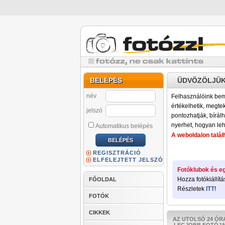
BELÉPÉS
ÜDVÖZÖLJÜK
név
Felhasználóink bemu
értékelhetik, megteki
jelszó
pontozhatják, bírálh
nyerhet, hogyan leh
Automatikus belépés
A weboldalon találh
REGISZTRÁCIÓ
ELFELEJTETT JELSZÓ
Fotóklubok és eg
Hozza fotókiállítá
FŐOLDAL
Részletek
ITT
!
FOTÓK
CIKKEK
AZ UTOLSÓ 24 ÓR