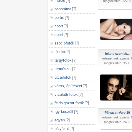
makró
[
?
]
megtekintve: 12705
panoráma
[
?
]
portré
[
?
]
riport
[
?
]
sport
[
?
]
szociofotók
[
?
]
tájkép
[
?
]
fekete szemek...
vélemények száma: 
tárgyfotók
[
?
]
megtekintve: 3500
természet
[
?
]
utcaifotók
[
?
]
város, építészet
[
?
]
vízalatti fotók
[
?
]
feldolgozott fotók
[
?
]
így készült
[
?
]
Pályázat-Vers-19
vélemények száma: 
egyéb
[
?
]
megtekintve: 2462
pályázat
[
?
]