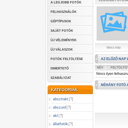
LEGJOBB FOTÓJ
A LEGJOBB FOTÓK
FELHASZNÁLÓK
GÉPTÍPUSOK
SAJÁT FOTÓK
ÚJ VÉLEMÉNYEK
Nincs kép
ÚJ VÁLASZOK
AZ ELŐZŐ NAP 
FOTÓK FELTÖLTÉSE
NÉV
FELTÖLTÖ
ISMERTETŐ
Nincs ilyen felhaszn
SZABÁLYZAT
NÉHÁNY FOTÓ 
KATEGÓRIÁK
absztrakt
[
?
]
abszurd
[
?
]
akt
[
?
]
állatfotók
[
?
]