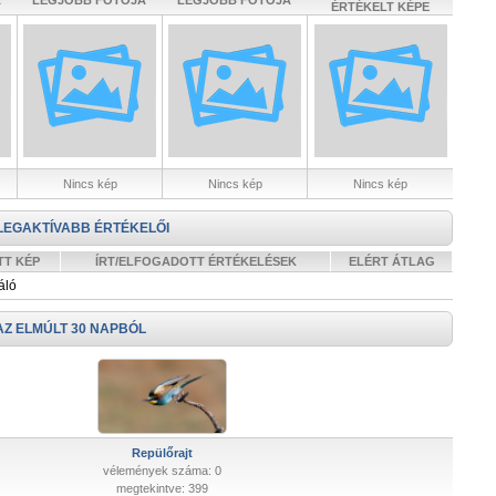
A
LEGJOBB FOTÓJA
LEGJOBB FOTÓJA
ÉRTÉKELT KÉPE
Nincs kép
Nincs kép
Nincs kép
LEGAKTÍVABB ÉRTÉKELŐI
TT KÉP
ÍRT/ELFOGADOTT ÉRTÉKELÉSEK
ELÉRT ÁTLAG
áló
AZ ELMÚLT 30 NAPBÓL
Repülőrajt
vélemények száma: 0
megtekintve: 399