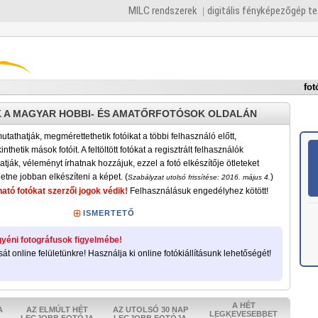
MILC rendszerek
digitális fényképezőgép t
fot
 A MAGYAR HOBBI- ÉS AMATŐRFOTÓSOK OLDALÁN
tathatják, megmérettethetik fotóikat a többi felhasználó előtt,
nthetik mások fotóit. A feltöltött fotókat a regisztrált felhasználók
atják, véleményt írhatnak hozzájuk, ezzel a fotó elkészítője ötleteket
etne jobban elkészíteni a képet. (
)
Szabályzat utolsó frissítése: 2016. május 4.
ató fotókat szerzői jogok védik!
Felhasználásuk engedélyhez kötött!
ISMERTETŐ
yéni fotográfusok figyelmébe!
sát online felületünkre! Használja ki online fotókiállításunk lehetőségét!
A HÉT
A
AZ ELMÚLT HÉT
AZ UTOLSÓ 30 NAP
LEGKEVESEBBET