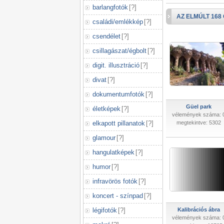
barlangfotók
[
?
]
AZ ELMÚLT 168
családi/emlékkép
[
?
]
csendélet
[
?
]
csillagászat/égbolt
[
?
]
digit. illusztráció
[
?
]
divat
[
?
]
dokumentumfotók
[
?
]
Güel park
életképek
[
?
]
vélemények száma: 
elkapott pillanatok
[
?
]
megtekintve: 5302
glamour
[
?
]
hangulatképek
[
?
]
humor
[
?
]
infravörös fotók
[
?
]
koncert - színpad
[
?
]
légifotók
[
?
]
Kalibrációs ábra
vélemények száma: 