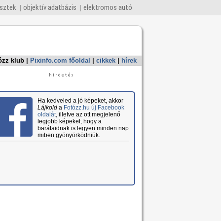
esztek
objektív adatbázis
elektromos autó
ózz klub
|
Pixinfo.com főoldal
|
cikkek
|
hírek
Ha kedveled a jó képeket, akkor
Lájkold
a
Fotózz.hu új Facebook
oldalát
, illetve az ott megjelenő
legjobb képeket, hogy a
barátaidnak is legyen minden nap
miben gyönyörködniük.