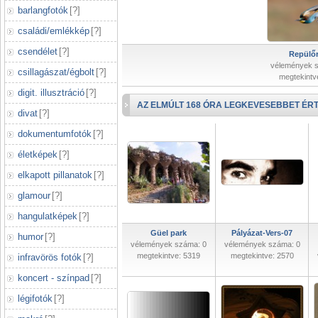
barlangfotók
[
?
]
családi/emlékkép
[
?
]
csendélet
[
?
]
Repülőr
vélemények 
csillagászat/égbolt
[
?
]
megtekintv
digit. illusztráció
[
?
]
AZ ELMÚLT 168 ÓRA LEGKEVESEBBET ÉRT
divat
[
?
]
dokumentumfotók
[
?
]
életképek
[
?
]
elkapott pillanatok
[
?
]
glamour
[
?
]
hangulatképek
[
?
]
Güel park
Pályázat-Vers-07
humor
[
?
]
vélemények száma: 0
vélemények száma: 0
megtekintve: 5319
megtekintve: 2570
infravörös fotók
[
?
]
koncert - színpad
[
?
]
légifotók
[
?
]