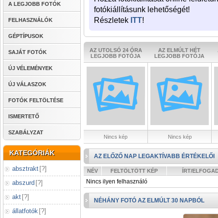
A LEGJOBB FOTÓK
fotókiállításunk lehetőségét!
Részletek
ITT
!
FELHASZNÁLÓK
GÉPTÍPUSOK
AZ UTOLSÓ 24 ÓRA
AZ ELMÚLT HÉT
SAJÁT FOTÓK
LEGJOBB FOTÓJA
LEGJOBB FOTÓJA
ÚJ VÉLEMÉNYEK
ÚJ VÁLASZOK
FOTÓK FELTÖLTÉSE
ISMERTETŐ
SZABÁLYZAT
Nincs kép
Nincs kép
KATEGÓRIÁK
AZ ELŐZŐ NAP LEGAKTÍVABB ÉRTÉKELŐI
absztrakt
[
?
]
NÉV
FELTÖLTÖTT KÉP
ÍRT/ELFOGA
Nincs ilyen felhasználó
abszurd
[
?
]
akt
[
?
]
NÉHÁNY FOTÓ AZ ELMÚLT 30 NAPBÓL
állatfotók
[
?
]