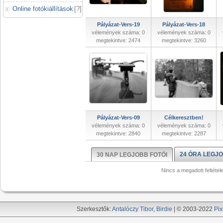
Online fotókiállítások
[
?
]
Pályázat-Vers-19
Pályázat-Vers-18
vélemények száma: 0
vélemények száma: 0
megtekintve: 2474
megtekintve: 3260
Pályázat-Vers-09
Célkeresztben!
vélemények száma: 0
vélemények száma: 0
megtekintve: 2840
megtekintve: 2287
24 ÓRA LEGJO
30 NAP LEGJOBB FOTÓI
Nincs a megadott feltétel
Szerkesztők:
Antalóczy Tibor
,
Birdie
| © 2003-2022
Pix