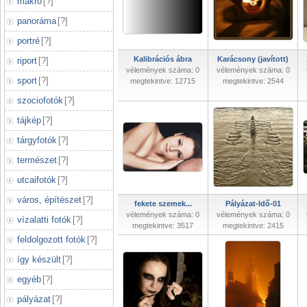
makró
[
?
]
panoráma
[
?
]
portré
[
?
]
Kalibrációs ábra
Karácsony (javított)
riport
[
?
]
vélemények száma: 0
vélemények száma: 0
sport
[
?
]
megtekintve: 12715
megtekintve: 2544
szociofotók
[
?
]
tájkép
[
?
]
tárgyfotók
[
?
]
természet
[
?
]
utcaifotók
[
?
]
város, építészet
[
?
]
fekete szemek...
Pályázat-Idő-01
vélemények száma: 0
vélemények száma: 0
vízalatti fotók
[
?
]
megtekintve: 3517
megtekintve: 2415
feldolgozott fotók
[
?
]
így készült
[
?
]
egyéb
[
?
]
pályázat
[
?
]