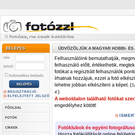
BELÉPÉS
ÜDVÖZÖLJÜK A MAGYAR HOBBI- É
név
Felhasználóink bemutathatják, megmére
felhasználó előtt, értékelhetik, megteki
jelszó
fotókat a regisztrált felhasználók pont
Automatikus belépés
írhatnak hozzájuk, ezzel a fotó elkész
lehetne jobban elkészíteni a képet. (
Sz
)
REGISZTRÁCIÓ
4.
ELFELEJTETT JELSZÓ
A weboldalon található fotókat szer
engedélyhez kötött!
FŐOLDAL
ISMER
FOTÓK
Fotóklubok és egyéni fotográfuso
CIKKEK
Hozza fotókiállítását online felületü