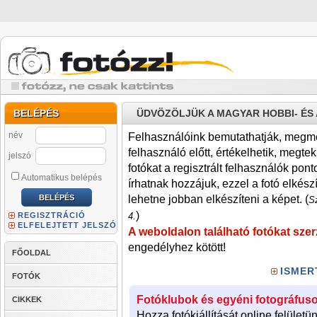
BELÉPÉS
ÜDVÖZÖLJÜK A MAGYAR HOBBI- É
név
Felhasználóink bemutathatják, megmére
felhasználó előtt, értékelhetik, megteki
jelszó
fotókat a regisztrált felhasználók pont
Automatikus belépés
írhatnak hozzájuk, ezzel a fotó elkész
lehetne jobban elkészíteni a képet. (
Sz
)
REGISZTRÁCIÓ
4.
ELFELEJTETT JELSZÓ
A weboldalon található fotókat szer
engedélyhez kötött!
FŐOLDAL
ISMER
FOTÓK
Fotóklubok és egyéni fotográfuso
CIKKEK
Hozza fotókiállítását online felületü