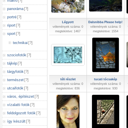
makró
[
?
]
panoráma
[
?
]
portré
[
?
]
Légyott
Dalsnibba Please help!
riport
[
?
]
vélemények száma: 0
vélemények száma: 0
megtekintve: 1467
megtekintve: 1554
sport
[
?
]
technikai
[
?
]
szociofotók
[
?
]
tájkép
[
?
]
tárgyfotók
[
?
]
téli részlet
tucati tócsakép
természet
[
?
]
vélemények száma: 0
vélemények száma: 0
utcaifotók
[
?
]
megtekintve: 836
megtekintve: 930
város, építészet
[
?
]
vízalatti fotók
[
?
]
feldolgozott fotók
[
?
]
így készült
[
?
]