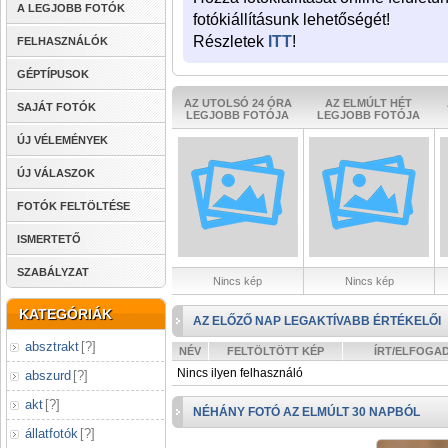
A LEGJOBB FOTÓK
fotókiállításunk lehetőségét!
Részletek
ITT
!
FELHASZNÁLÓK
GÉPTÍPUSOK
AZ UTOLSÓ 24 ÓRA
AZ ELMÚLT HÉT
SAJÁT FOTÓK
LEGJOBB FOTÓJA
LEGJOBB FOTÓJA
ÚJ VÉLEMÉNYEK
ÚJ VÁLASZOK
FOTÓK FELTÖLTÉSE
ISMERTETŐ
SZABÁLYZAT
Nincs kép
Nincs kép
KATEGÓRIÁK
AZ ELŐZŐ NAP LEGAKTÍVABB ÉRTÉKELŐI
absztrakt
[
?
]
NÉV
FELTÖLTÖTT KÉP
ÍRT/ELFOGA
Nincs ilyen felhasználó
abszurd
[
?
]
akt
[
?
]
NÉHÁNY FOTÓ AZ ELMÚLT 30 NAPBÓL
állatfotók
[
?
]