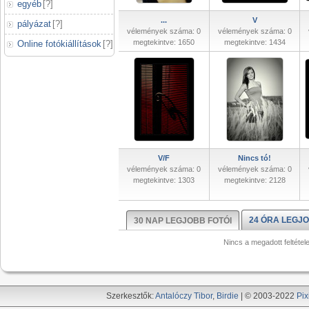
egyéb
[
?
]
...
V
pályázat
[
?
]
vélemények száma: 0
vélemények száma: 0
megtekintve: 1650
megtekintve: 1434
Online fotókiállítások
[
?
]
V/F
Nincs tó!
vélemények száma: 0
vélemények száma: 0
megtekintve: 1303
megtekintve: 2128
24 ÓRA LEGJO
30 NAP LEGJOBB FOTÓI
Nincs a megadott feltétel
Szerkesztők:
Antalóczy Tibor
,
Birdie
| © 2003-2022
Pix