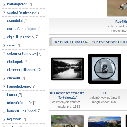
barlangfotók
[
?
]
családi/emlékkép
[
?
]
csendélet
[
?
]
Repülőr
vélemények 
csillagászat/égbolt
[
?
]
megtekintv
digit. illusztráció
[
?
]
AZ ELMÚLT 168 ÓRA LEGKEVESEBBET ÉRT
divat
[
?
]
dokumentumfotók
[
?
]
életképek
[
?
]
elkapott pillanatok
[
?
]
glamour
[
?
]
hangulatképek
[
?
]
Kis Achensee tavacska
O
humor
[
?
]
(feldolgozás)
vélemények száma: 0
vélemények száma: 0
megtekintve: 1686
infravörös fotók
[
?
]
megtekintve: 1354
koncert - színpad
[
?
]
légifotók
[
?
]