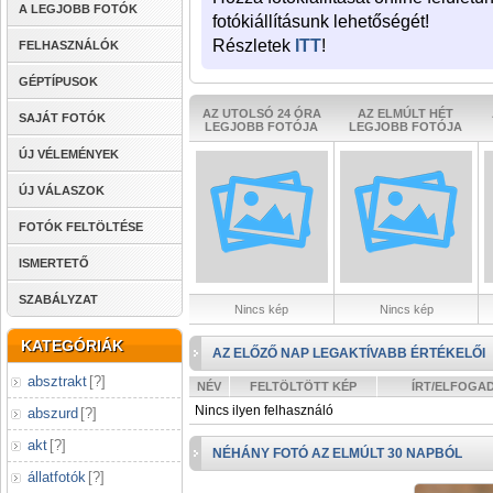
A LEGJOBB FOTÓK
fotókiállításunk lehetőségét!
Részletek
ITT
!
FELHASZNÁLÓK
GÉPTÍPUSOK
AZ UTOLSÓ 24 ÓRA
AZ ELMÚLT HÉT
SAJÁT FOTÓK
LEGJOBB FOTÓJA
LEGJOBB FOTÓJA
ÚJ VÉLEMÉNYEK
ÚJ VÁLASZOK
FOTÓK FELTÖLTÉSE
ISMERTETŐ
SZABÁLYZAT
Nincs kép
Nincs kép
KATEGÓRIÁK
AZ ELŐZŐ NAP LEGAKTÍVABB ÉRTÉKELŐI
absztrakt
[
?
]
NÉV
FELTÖLTÖTT KÉP
ÍRT/ELFOGA
Nincs ilyen felhasználó
abszurd
[
?
]
akt
[
?
]
NÉHÁNY FOTÓ AZ ELMÚLT 30 NAPBÓL
állatfotók
[
?
]