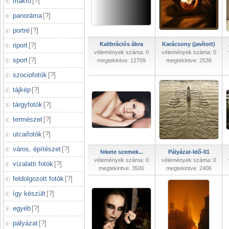
makró
[
?
]
panoráma
[
?
]
portré
[
?
]
Kalibrációs ábra
Karácsony (javított)
riport
[
?
]
vélemények száma: 0
vélemények száma: 0
sport
[
?
]
megtekintve: 12709
megtekintve: 2536
szociofotók
[
?
]
tájkép
[
?
]
tárgyfotók
[
?
]
természet
[
?
]
utcaifotók
[
?
]
város, építészet
[
?
]
fekete szemek...
Pályázat-Idő-01
vélemények száma: 0
vélemények száma: 0
vízalatti fotók
[
?
]
megtekintve: 3506
megtekintve: 2406
feldolgozott fotók
[
?
]
így készült
[
?
]
egyéb
[
?
]
pályázat
[
?
]