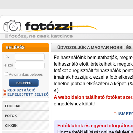
BELÉPÉS
ÜDVÖZÖLJÜK A MAGYAR HOBBI- É
név
Felhasználóink bemutathatják, megmére
felhasználó előtt, értékelhetik, megteki
jelszó
fotókat a regisztrált felhasználók pont
Automatikus belépés
írhatnak hozzájuk, ezzel a fotó elkész
lehetne jobban elkészíteni a képet. (
Sz
)
REGISZTRÁCIÓ
4.
ELFELEJTETT JELSZÓ
A weboldalon található fotókat szer
engedélyhez kötött!
FŐOLDAL
ISMER
FOTÓK
Fotóklubok és egyéni fotográfuso
CIKKEK
Hozza fotókiállítását online felületü