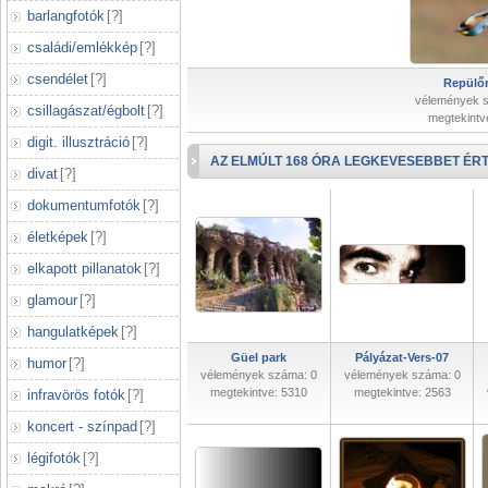
barlangfotók
[
?
]
családi/emlékkép
[
?
]
csendélet
[
?
]
Repülőr
vélemények 
csillagászat/égbolt
[
?
]
megtekintv
digit. illusztráció
[
?
]
AZ ELMÚLT 168 ÓRA LEGKEVESEBBET ÉRT
divat
[
?
]
dokumentumfotók
[
?
]
életképek
[
?
]
elkapott pillanatok
[
?
]
glamour
[
?
]
hangulatképek
[
?
]
Güel park
Pályázat-Vers-07
humor
[
?
]
vélemények száma: 0
vélemények száma: 0
megtekintve: 5310
megtekintve: 2563
infravörös fotók
[
?
]
koncert - színpad
[
?
]
légifotók
[
?
]