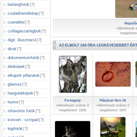
barlangfotók
[
?
]
családi/emlékkép
[
?
]
csendélet
[
?
]
Repülőr
vélemények 
csillagászat/égbolt
[
?
]
megtekintv
digit. illusztráció
[
?
]
AZ ELMÚLT 168 ÓRA LEGKEVESEBBET ÉRT
divat
[
?
]
dokumentumfotók
[
?
]
életképek
[
?
]
elkapott pillanatok
[
?
]
glamour
[
?
]
hangulatképek
[
?
]
Fa-bagoly
Pályázat-Vers-16
humor
[
?
]
vélemények száma: 0
vélemények száma: 0
megtekintve: 1926
megtekintve: 1847
infravörös fotók
[
?
]
koncert - színpad
[
?
]
légifotók
[
?
]