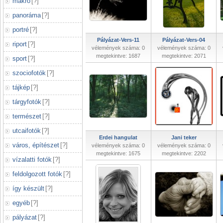
makró
[
?
]
panoráma
[
?
]
portré
[
?
]
Pályázat-Vers-11
Pályázat-Vers-04
riport
[
?
]
vélemények száma: 0
vélemények száma: 0
megtekintve: 1687
megtekintve: 2071
sport
[
?
]
szociofotók
[
?
]
tájkép
[
?
]
tárgyfotók
[
?
]
természet
[
?
]
utcaifotók
[
?
]
Erdei hangulat
Jani teker
város, építészet
[
?
]
vélemények száma: 0
vélemények száma: 0
megtekintve: 1675
megtekintve: 2202
vízalatti fotók
[
?
]
feldolgozott fotók
[
?
]
így készült
[
?
]
egyéb
[
?
]
pályázat
[
?
]