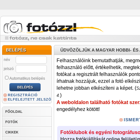
BELÉPÉS
ÜDVÖZÖLJÜK A MAGYAR HOBBI- É
név
Felhasználóink bemutathatják, megmére
felhasználó előtt, értékelhetik, megteki
jelszó
fotókat a regisztrált felhasználók pont
Automatikus belépés
írhatnak hozzájuk, ezzel a fotó elkész
lehetne jobban elkészíteni a képet. (
Sz
)
REGISZTRÁCIÓ
4.
ELFELEJTETT JELSZÓ
A weboldalon található fotókat szer
engedélyhez kötött!
FŐOLDAL
ISMER
FOTÓK
Fotóklubok és egyéni fotográfuso
CIKKEK
Hozza fotókiállítását online felületü