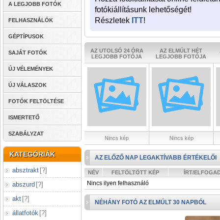
A LEGJOBB FOTÓK
fotókiállításunk lehetőségét!
Részletek
ITT
!
FELHASZNÁLÓK
GÉPTÍPUSOK
AZ UTOLSÓ 24 ÓRA
AZ ELMÚLT HÉT
SAJÁT FOTÓK
LEGJOBB FOTÓJA
LEGJOBB FOTÓJA
ÚJ VÉLEMÉNYEK
ÚJ VÁLASZOK
FOTÓK FELTÖLTÉSE
ISMERTETŐ
SZABÁLYZAT
Nincs kép
Nincs kép
KATEGÓRIÁK
AZ ELŐZŐ NAP LEGAKTÍVABB ÉRTÉKELŐI
absztrakt
[
?
]
NÉV
FELTÖLTÖTT KÉP
ÍRT/ELFOGA
Nincs ilyen felhasználó
abszurd
[
?
]
akt
[
?
]
NÉHÁNY FOTÓ AZ ELMÚLT 30 NAPBÓL
állatfotók
[
?
]