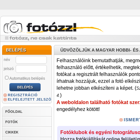
BELÉPÉS
ÜDVÖZÖLJÜK A MAGYAR HOBBI- É
név
Felhasználóink bemutathatják, megmére
felhasználó előtt, értékelhetik, megteki
jelszó
fotókat a regisztrált felhasználók pont
Automatikus belépés
írhatnak hozzájuk, ezzel a fotó elkész
lehetne jobban elkészíteni a képet. (
Sz
)
REGISZTRÁCIÓ
4.
ELFELEJTETT JELSZÓ
A weboldalon található fotókat szer
engedélyhez kötött!
FŐOLDAL
ISMER
FOTÓK
Fotóklubok és egyéni fotográfuso
CIKKEK
Hozza fotókiállítását online felületü