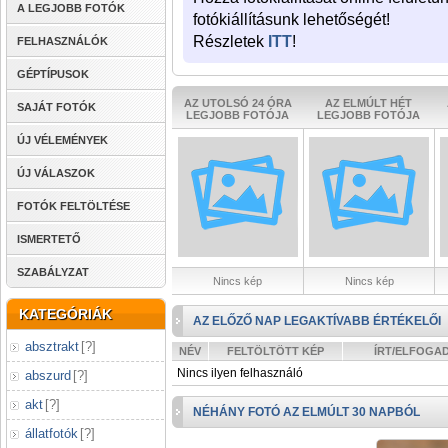
A LEGJOBB FOTÓK
fotókiállításunk lehetőségét!
Részletek
ITT
!
FELHASZNÁLÓK
GÉPTÍPUSOK
AZ UTOLSÓ 24 ÓRA
AZ ELMÚLT HÉT
SAJÁT FOTÓK
LEGJOBB FOTÓJA
LEGJOBB FOTÓJA
ÚJ VÉLEMÉNYEK
ÚJ VÁLASZOK
FOTÓK FELTÖLTÉSE
ISMERTETŐ
SZABÁLYZAT
Nincs kép
Nincs kép
KATEGÓRIÁK
AZ ELŐZŐ NAP LEGAKTÍVABB ÉRTÉKELŐI
absztrakt
[
?
]
NÉV
FELTÖLTÖTT KÉP
ÍRT/ELFOGA
Nincs ilyen felhasználó
abszurd
[
?
]
akt
[
?
]
NÉHÁNY FOTÓ AZ ELMÚLT 30 NAPBÓL
állatfotók
[
?
]