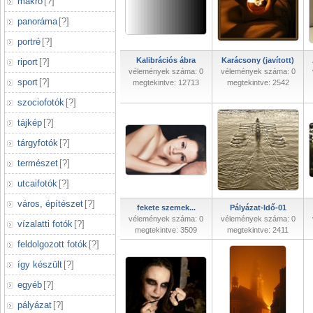
makró
[
?
]
panoráma
[
?
]
portré
[
?
]
Kalibrációs ábra
Karácsony (javított)
riport
[
?
]
vélemények száma: 0
vélemények száma: 0
sport
[
?
]
megtekintve: 12713
megtekintve: 2542
szociofotók
[
?
]
tájkép
[
?
]
tárgyfotók
[
?
]
természet
[
?
]
utcaifotók
[
?
]
város, építészet
[
?
]
fekete szemek...
Pályázat-Idő-01
vélemények száma: 0
vélemények száma: 0
vízalatti fotók
[
?
]
megtekintve: 3509
megtekintve: 2411
feldolgozott fotók
[
?
]
így készült
[
?
]
egyéb
[
?
]
pályázat
[
?
]