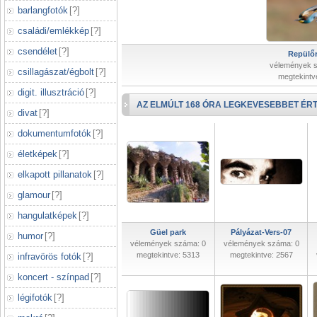
barlangfotók
[
?
]
családi/emlékkép
[
?
]
csendélet
[
?
]
Repülőr
vélemények 
csillagászat/égbolt
[
?
]
megtekintv
digit. illusztráció
[
?
]
AZ ELMÚLT 168 ÓRA LEGKEVESEBBET ÉRT
divat
[
?
]
dokumentumfotók
[
?
]
életképek
[
?
]
elkapott pillanatok
[
?
]
glamour
[
?
]
hangulatképek
[
?
]
Güel park
Pályázat-Vers-07
humor
[
?
]
vélemények száma: 0
vélemények száma: 0
megtekintve: 5313
megtekintve: 2567
infravörös fotók
[
?
]
koncert - színpad
[
?
]
légifotók
[
?
]